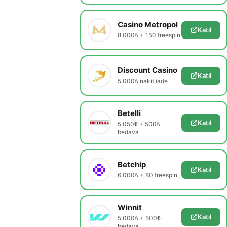
Casino Metropol
Katıl
8.000₺ + 150 freespin
Discount Casino
Katıl
5.000₺ nakit iade
Betelli
Katıl
5.050₺ + 500₺
bedava
Betchip
Katıl
6.000₺ + 80 freespin
Winnit
Katıl
5.000₺ + 500₺
bedava