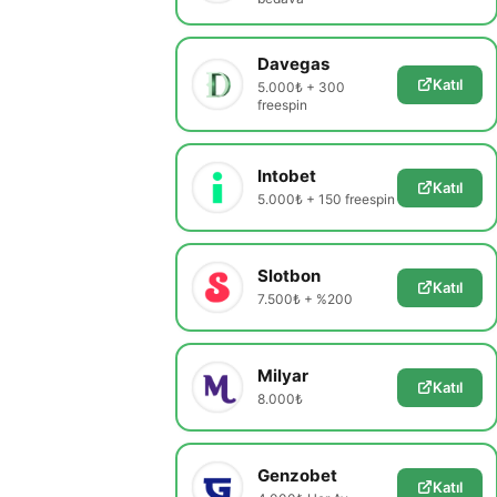
Davegas
Katıl
5.000₺ + 300
freespin
Intobet
Katıl
5.000₺ + 150 freespin
Slotbon
Katıl
7.500₺ + %200
Milyar
Katıl
8.000₺
Genzobet
Katıl