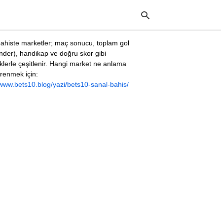
ahiste marketler; maç sonucu, toplam gol
nder), handikap ve doğru skor gibi
lerle çeşitlenir. Hangi market ne anlama
ğrenmek için:
Typ
/www.bets10.blog/yazi/bets10-sanal-bahis/
your
sea
que
and
hit
ente