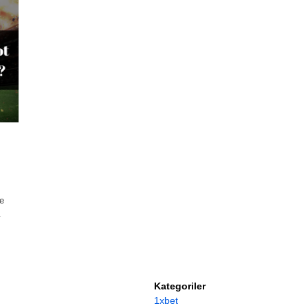
de
.
Kategoriler
1xbet