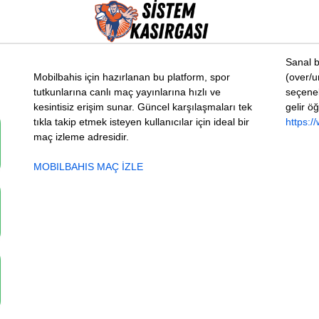
Sanal b
Mobilbahis için hazırlanan bu platform, spor
(over/u
tutkunlarına canlı maç yayınlarına hızlı ve
seçenek
kesintisiz erişim sunar. Güncel karşılaşmaları tek
gelir ö
tıkla takip etmek isteyen kullanıcılar için ideal bir
https:/
maç izleme adresidir.
MOBILBAHIS MAÇ İZLE