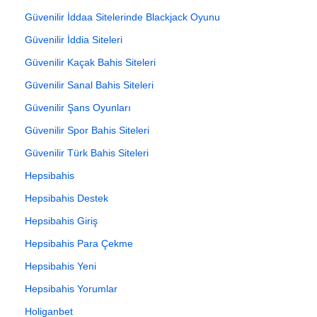
Güvenilir İddaa Sitelerinde Blackjack Oyunu
Güvenilir İddia Siteleri
Güvenilir Kaçak Bahis Siteleri
Güvenilir Sanal Bahis Siteleri
Güvenilir Şans Oyunları
Güvenilir Spor Bahis Siteleri
Güvenilir Türk Bahis Siteleri
Hepsibahis
Hepsibahis Destek
Hepsibahis Giriş
Hepsibahis Para Çekme
Hepsibahis Yeni
Hepsibahis Yorumlar
Holiganbet