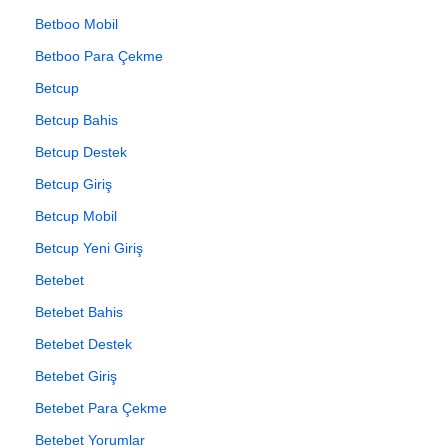
Betboo Mobil
Betboo Para Çekme
Betcup
Betcup Bahis
Betcup Destek
Betcup Giriş
Betcup Mobil
Betcup Yeni Giriş
Betebet
Betebet Bahis
Betebet Destek
Betebet Giriş
Betebet Para Çekme
Betebet Yorumlar