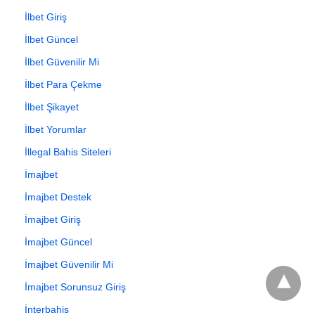
İlbet Giriş
İlbet Güncel
İlbet Güvenilir Mi
İlbet Para Çekme
İlbet Şikayet
İlbet Yorumlar
İllegal Bahis Siteleri
İmajbet
İmajbet Destek
İmajbet Giriş
İmajbet Güncel
İmajbet Güvenilir Mi
İmajbet Sorunsuz Giriş
İnterbahis