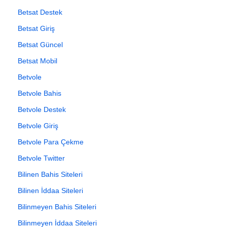
Betsat Destek
Betsat Giriş
Betsat Güncel
Betsat Mobil
Betvole
Betvole Bahis
Betvole Destek
Betvole Giriş
Betvole Para Çekme
Betvole Twitter
Bilinen Bahis Siteleri
Bilinen İddaa Siteleri
Bilinmeyen Bahis Siteleri
Bilinmeyen İddaa Siteleri