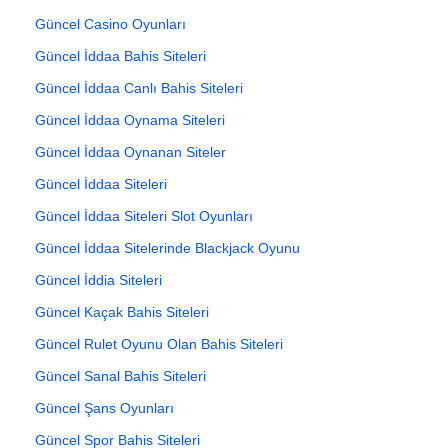
Güncel Casino Oyunları
Güncel İddaa Bahis Siteleri
Güncel İddaa Canlı Bahis Siteleri
Güncel İddaa Oynama Siteleri
Güncel İddaa Oynanan Siteler
Güncel İddaa Siteleri
Güncel İddaa Siteleri Slot Oyunları
Güncel İddaa Sitelerinde Blackjack Oyunu
Güncel İddia Siteleri
Güncel Kaçak Bahis Siteleri
Güncel Rulet Oyunu Olan Bahis Siteleri
Güncel Sanal Bahis Siteleri
Güncel Şans Oyunları
Güncel Spor Bahis Siteleri