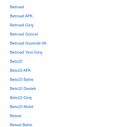
Betroad
Betroad APK
Betroad Giriş
Betroad Güncel
Betroad Güvenilir Mi
Betroad Yeni Giriş
Bets10
Bets10 APK
Bets10 Bahis
Bets10 Destek
Bets10 Giriş
Bets10 Mobil
Betsat
Betsat Bahis