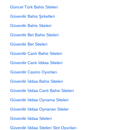
Güncel Türk Bahis Siteleri
Güvenilir Bahis Şirketleri
Güvenilir Bahis Siteleri
Güvenilir Bet Bahis Siteleri
Güvenilir Bet Siteleri
Güvenilir Canlı Bahis Siteleri
Güvenilir Canlı İddaa Siteleri
Güvenilir Casino Oyunları
Güvenilir İddaa Bahis Siteleri
Güvenilir İddaa Canlı Bahis Siteleri
Güvenilir İddaa Oynama Siteleri
Güvenilir İddaa Oynanan Siteler
Güvenilir İddaa Siteleri
Güvenilir İddaa Siteleri Slot Oyunları