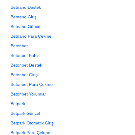
Betnano Destek
Betnano Giriş
Betnano Güncel
Betnano Para Çekme
Betonbet
Betonbet Bahis
Betonbet Destek
Betonbet Giriş
Betonbet Para Çekme
Betonbet Yorumlar
Betpark
Betpark Güncel
Betpark Otomatik Giriş
Betpark Para Çekme