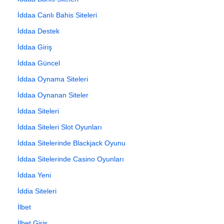
İddaa Canlı Bahis Siteleri
İddaa Destek
İddaa Giriş
İddaa Güncel
İddaa Oynama Siteleri
İddaa Oynanan Siteler
İddaa Siteleri
İddaa Siteleri Slot Oyunları
İddaa Sitelerinde Blackjack Oyunu
İddaa Sitelerinde Casino Oyunları
İddaa Yeni
İddia Siteleri
İlbet
İlbet Giriş