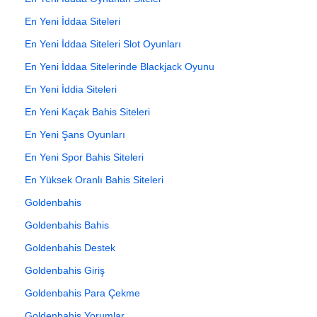
En Yeni İddaa Siteleri
En Yeni İddaa Siteleri Slot Oyunları
En Yeni İddaa Sitelerinde Blackjack Oyunu
En Yeni İddia Siteleri
En Yeni Kaçak Bahis Siteleri
En Yeni Şans Oyunları
En Yeni Spor Bahis Siteleri
En Yüksek Oranlı Bahis Siteleri
Goldenbahis
Goldenbahis Bahis
Goldenbahis Destek
Goldenbahis Giriş
Goldenbahis Para Çekme
Goldenbahis Yorumlar