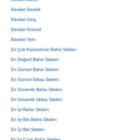
Elexbet Destek
Elexbet Giriş
Elexbet Güncel
Elexbet Yeni
En Çok Kazandıran Bahis Siteleri
En Değerli Bahis Siteleri
En Güncel Bahis Siteleri
En Güncel İddaa Siteleri
En Güvenilir Bahis Siteleri
En Güvenilir İddaa Siteleri
En İyi Bahis Siteleri
En İyi Bet Bahis Siteleri
En İyi Bet Siteleri
En İyi Canlı Bahis Siteleri