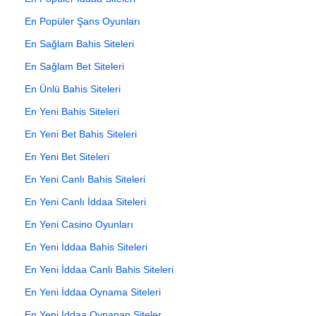
En Popüler Şans Oyunları
En Sağlam Bahis Siteleri
En Sağlam Bet Siteleri
En Ünlü Bahis Siteleri
En Yeni Bahis Siteleri
En Yeni Bet Bahis Siteleri
En Yeni Bet Siteleri
En Yeni Canlı Bahis Siteleri
En Yeni Canlı İddaa Siteleri
En Yeni Casino Oyunları
En Yeni İddaa Bahis Siteleri
En Yeni İddaa Canlı Bahis Siteleri
En Yeni İddaa Oynama Siteleri
En Yeni İddaa Oynanan Siteler