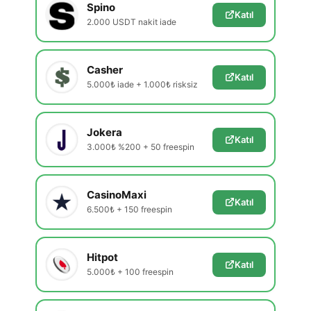
Spino
Katıl
2.000 USDT nakit iade
Casher
Katıl
5.000₺ iade + 1.000₺ risksiz
Jokera
Katıl
3.000₺ %200 + 50 freespin
CasinoMaxi
Katıl
6.500₺ + 150 freespin
Hitpot
Katıl
5.000₺ + 100 freespin