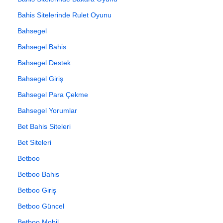
Bahis Sitelerinde Rulet Oyunu
Bahsegel
Bahsegel Bahis
Bahsegel Destek
Bahsegel Giriş
Bahsegel Para Çekme
Bahsegel Yorumlar
Bet Bahis Siteleri
Bet Siteleri
Betboo
Betboo Bahis
Betboo Giriş
Betboo Güncel
Betboo Mobil