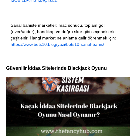
MOBILBAHIS MAÇ İZLE
Sanal bahiste marketler; maç sonucu, toplam gol
(over/under), handikap ve doğru skor gibi seçeneklerle
çeşitlenir. Hangi market ne anlama gelir öğrenmek için:
https://www.bets10.blog/yazi/bets10-sanal-bahis/
Güvenilir İddaa Sitelerinde Blackjack Oyunu