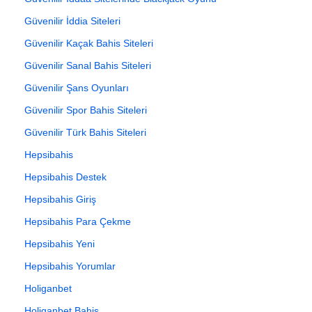
Güvenilir İddia Siteleri
Güvenilir Kaçak Bahis Siteleri
Güvenilir Sanal Bahis Siteleri
Güvenilir Şans Oyunları
Güvenilir Spor Bahis Siteleri
Güvenilir Türk Bahis Siteleri
Hepsibahis
Hepsibahis Destek
Hepsibahis Giriş
Hepsibahis Para Çekme
Hepsibahis Yeni
Hepsibahis Yorumlar
Holiganbet
Holiganbet Bahis