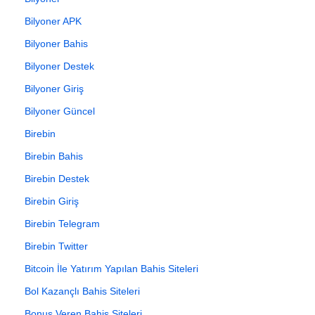
Bilyoner APK
Bilyoner Bahis
Bilyoner Destek
Bilyoner Giriş
Bilyoner Güncel
Birebin
Birebin Bahis
Birebin Destek
Birebin Giriş
Birebin Telegram
Birebin Twitter
Bitcoin İle Yatırım Yapılan Bahis Siteleri
Bol Kazançlı Bahis Siteleri
Bonus Veren Bahis Siteleri