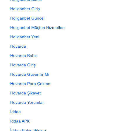
Holiganbet Giriş
Holiganbet Güncel
Holiganbet Müşteri Hizmetleri
Holiganbet Yeni
Hovarda
Hovarda Bahis
Hovarda Giriş
Hovarda Güvenilir Mi
Hovarda Para Çekme
Hovarda Şikayet
Hovarda Yorumlar
İddaa
İddaa APK
İddaa Bahis Siteleri