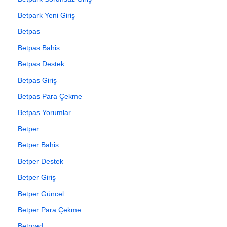
Betpark Yeni Giriş
Betpas
Betpas Bahis
Betpas Destek
Betpas Giriş
Betpas Para Çekme
Betpas Yorumlar
Betper
Betper Bahis
Betper Destek
Betper Giriş
Betper Güncel
Betper Para Çekme
Betroad