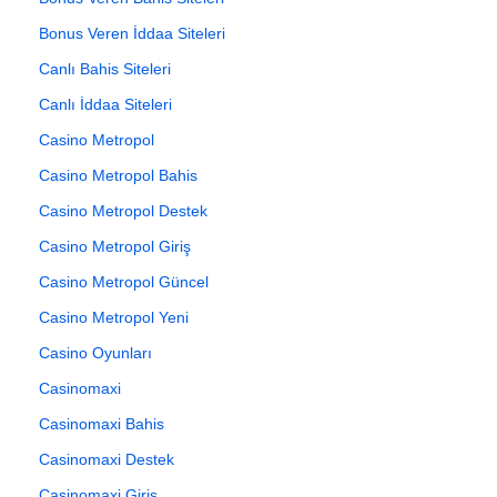
Bonus Veren İddaa Siteleri
Canlı Bahis Siteleri
Canlı İddaa Siteleri
Casino Metropol
Casino Metropol Bahis
Casino Metropol Destek
Casino Metropol Giriş
Casino Metropol Güncel
Casino Metropol Yeni
Casino Oyunları
Casinomaxi
Casinomaxi Bahis
Casinomaxi Destek
Casinomaxi Giriş