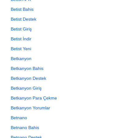
Betist Bahis
Betist Destek
Betist Giriş
Betist İndir
Betist Yeni
Betkanyon
Betkanyon Bahis
Betkanyon Destek
Betkanyon Giriş
Betkanyon Para Çekme
Betkanyon Yorumlar
Betnano
Betnano Bahis
Betnano Destek