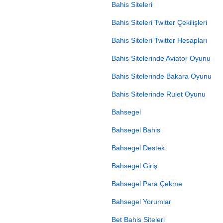
Bahis Siteleri
Bahis Siteleri Twitter Çekilişleri
Bahis Siteleri Twitter Hesapları
Bahis Sitelerinde Aviator Oyunu
Bahis Sitelerinde Bakara Oyunu
Bahis Sitelerinde Rulet Oyunu
Bahsegel
Bahsegel Bahis
Bahsegel Destek
Bahsegel Giriş
Bahsegel Para Çekme
Bahsegel Yorumlar
Bet Bahis Siteleri