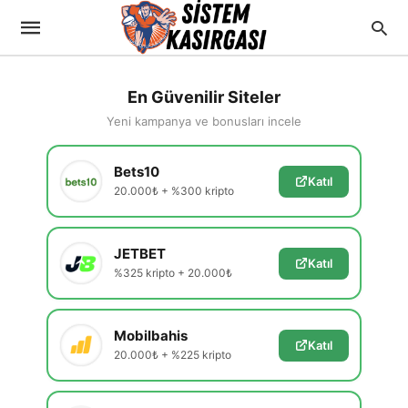
En Güvenilir Siteler
Yeni kampanya ve bonusları incele
Bets10
Katıl
20.000₺ + %300 kripto
JETBET
Katıl
%325 kripto + 20.000₺
Mobilbahis
Katıl
20.000₺ + %225 kripto