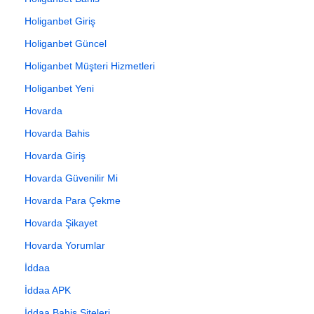
Holiganbet Giriş
Holiganbet Güncel
Holiganbet Müşteri Hizmetleri
Holiganbet Yeni
Hovarda
Hovarda Bahis
Hovarda Giriş
Hovarda Güvenilir Mi
Hovarda Para Çekme
Hovarda Şikayet
Hovarda Yorumlar
İddaa
İddaa APK
İddaa Bahis Siteleri