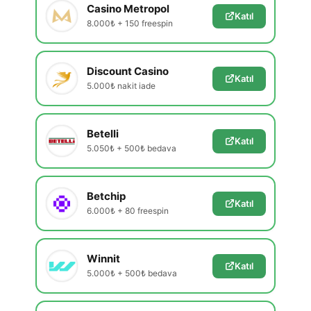
Casino Metropol
Katıl
8.000₺ + 150 freespin
Discount Casino
Katıl
5.000₺ nakit iade
Betelli
Katıl
5.050₺ + 500₺ bedava
Betchip
Katıl
6.000₺ + 80 freespin
Winnit
Katıl
5.000₺ + 500₺ bedava