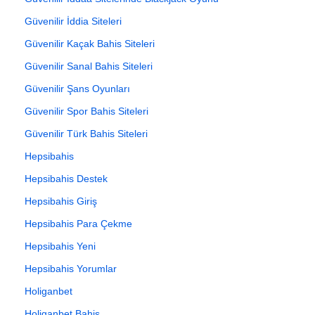
Güvenilir İddia Siteleri
Güvenilir Kaçak Bahis Siteleri
Güvenilir Sanal Bahis Siteleri
Güvenilir Şans Oyunları
Güvenilir Spor Bahis Siteleri
Güvenilir Türk Bahis Siteleri
Hepsibahis
Hepsibahis Destek
Hepsibahis Giriş
Hepsibahis Para Çekme
Hepsibahis Yeni
Hepsibahis Yorumlar
Holiganbet
Holiganbet Bahis