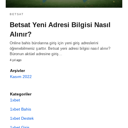
BETSAT
Betsat Yeni Adresi Bilgisi Nasıl
Alınır?
Online bahis bürolarına giriş için yeni giriş adreslerini
öğrenebilmeniz şarttır. Betsat yeni adresi bilgisi nasıl alınır?
Büronun aktüel adresine giriş…
4 yıl ago
Arşivler
Kasım 2022
Kategoriler
1xbet
1xbet Bahis
1xbet Destek
1xbet Giriş