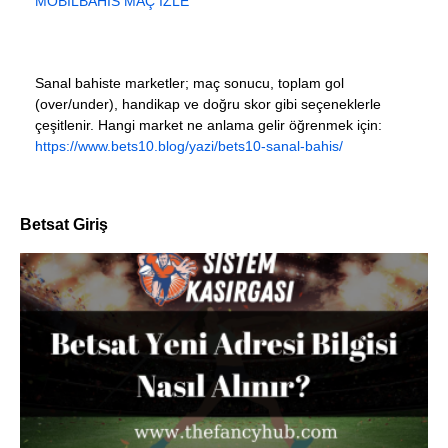
MOBILBAHIS MAÇ İZLE
Sanal bahiste marketler; maç sonucu, toplam gol
(over/under), handikap ve doğru skor gibi seçeneklerle
çeşitlenir. Hangi market ne anlama gelir öğrenmek için:
https://www.bets10.blog/yazi/bets10-sanal-bahis/
Betsat Giriş