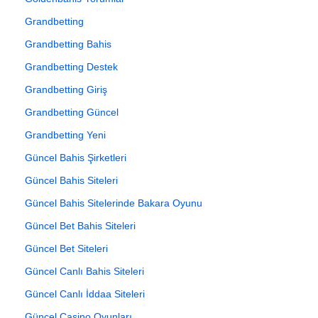
Grandbetting
Grandbetting Bahis
Grandbetting Destek
Grandbetting Giriş
Grandbetting Güncel
Grandbetting Yeni
Güncel Bahis Şirketleri
Güncel Bahis Siteleri
Güncel Bahis Sitelerinde Bakara Oyunu
Güncel Bet Bahis Siteleri
Güncel Bet Siteleri
Güncel Canlı Bahis Siteleri
Güncel Canlı İddaa Siteleri
Güncel Casino Oyunları