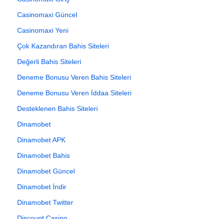
Casinomaxi Güncel
Casinomaxi Yeni
Çok Kazandıran Bahis Siteleri
Değerli Bahis Siteleri
Deneme Bonusu Veren Bahis Siteleri
Deneme Bonusu Veren İddaa Siteleri
Desteklenen Bahis Siteleri
Dinamobet
Dinamobet APK
Dinamobet Bahis
Dinamobet Güncel
Dinamobet İndir
Dinamobet Twitter
Discount Casino