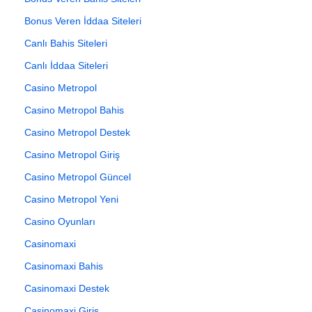
Bonus Veren İddaa Siteleri
Canlı Bahis Siteleri
Canlı İddaa Siteleri
Casino Metropol
Casino Metropol Bahis
Casino Metropol Destek
Casino Metropol Giriş
Casino Metropol Güncel
Casino Metropol Yeni
Casino Oyunları
Casinomaxi
Casinomaxi Bahis
Casinomaxi Destek
Casinomaxi Giriş