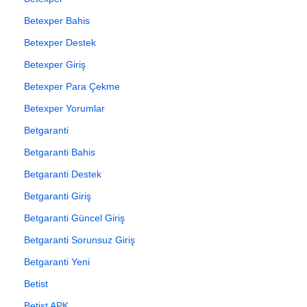
Betexper Bahis
Betexper Destek
Betexper Giriş
Betexper Para Çekme
Betexper Yorumlar
Betgaranti
Betgaranti Bahis
Betgaranti Destek
Betgaranti Giriş
Betgaranti Güncel Giriş
Betgaranti Sorunsuz Giriş
Betgaranti Yeni
Betist
Betist APK