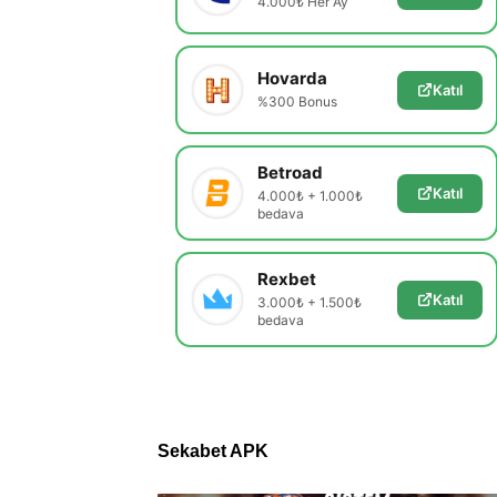
4.000₺ Her Ay
Hovarda
Katıl
%300 Bonus
Betroad
Katıl
4.000₺ + 1.000₺
bedava
Rexbet
Katıl
3.000₺ + 1.500₺
bedava
Sekabet APK