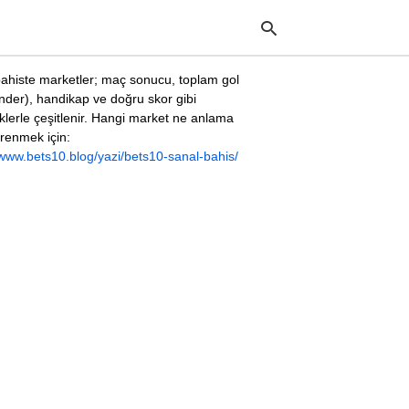
ahiste marketler; maç sonucu, toplam gol
nder), handikap ve doğru skor gibi
lerle çeşitlenir. Hangi market ne anlama
ğrenmek için:
Typ
/www.bets10.blog/yazi/bets10-sanal-bahis/
your
sea
que
and
hit
ente