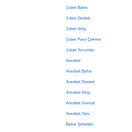
1xbet Bahis
1xbet Destek
1xbet Giriş
1xbet Para Çekme
1xbet Yorumlar
Aresbet
Aresbet Bahis
Aresbet Destek
Aresbet Giriş
Aresbet Güncel
Aresbet Yeni
Bahis Şirketleri