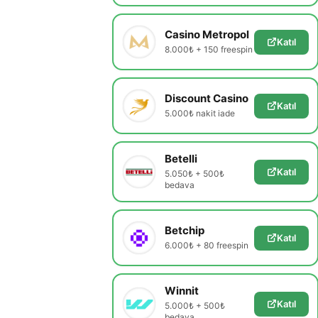
Casino Metropol
Katıl
8.000₺ + 150 freespin
Discount Casino
Katıl
5.000₺ nakit iade
Betelli
Katıl
5.050₺ + 500₺
bedava
Betchip
Katıl
6.000₺ + 80 freespin
Winnit
Katıl
5.000₺ + 500₺
bedava