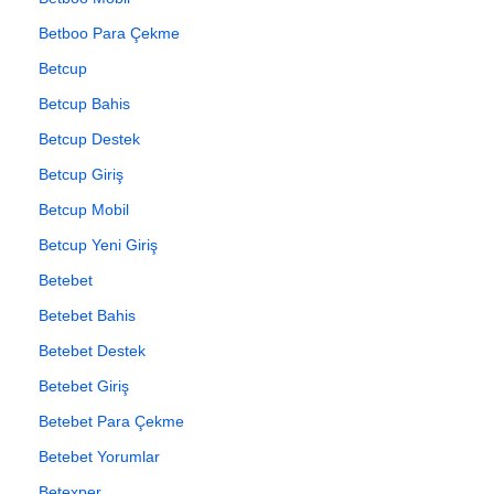
Betboo Para Çekme
Betcup
Betcup Bahis
Betcup Destek
Betcup Giriş
Betcup Mobil
Betcup Yeni Giriş
Betebet
Betebet Bahis
Betebet Destek
Betebet Giriş
Betebet Para Çekme
Betebet Yorumlar
Betexper