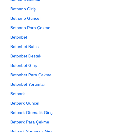
Betnano Giriş
Betnano Güncel
Betnano Para Çekme
Betonbet
Betonbet Bahis
Betonbet Destek
Betonbet Giriş
Betonbet Para Çekme
Betonbet Yorumlar
Betpark
Betpark Güncel
Betpark Otomatik Giriş
Betpark Para Çekme
Betpark Sorunsuz Giriş