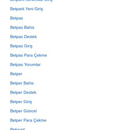
Betpark Yeni Giriş
Betpas
Betpas Bahis
Betpas Destek
Betpas Giriş
Betpas Para Çekme
Betpas Yorumlar
Betper
Betper Bahis
Betper Destek
Betper Giriş
Betper Güncel
Betper Para Çekme
Betroad