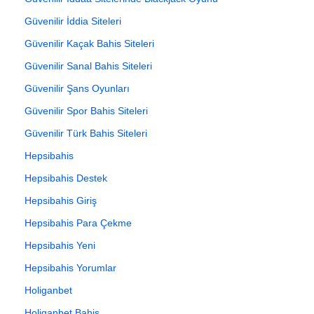
Güvenilir İddia Siteleri
Güvenilir Kaçak Bahis Siteleri
Güvenilir Sanal Bahis Siteleri
Güvenilir Şans Oyunları
Güvenilir Spor Bahis Siteleri
Güvenilir Türk Bahis Siteleri
Hepsibahis
Hepsibahis Destek
Hepsibahis Giriş
Hepsibahis Para Çekme
Hepsibahis Yeni
Hepsibahis Yorumlar
Holiganbet
Holiganbet Bahis