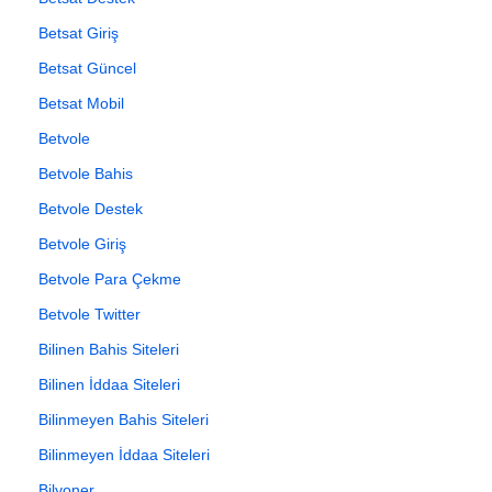
Betsat Giriş
Betsat Güncel
Betsat Mobil
Betvole
Betvole Bahis
Betvole Destek
Betvole Giriş
Betvole Para Çekme
Betvole Twitter
Bilinen Bahis Siteleri
Bilinen İddaa Siteleri
Bilinmeyen Bahis Siteleri
Bilinmeyen İddaa Siteleri
Bilyoner