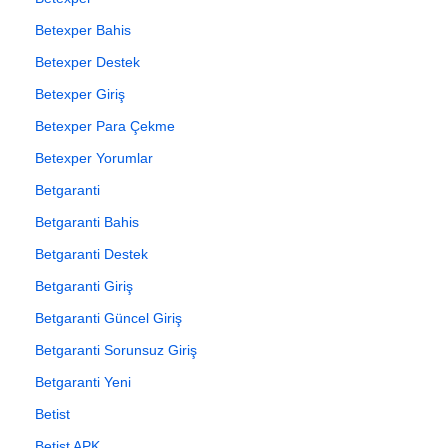
Betexper Bahis
Betexper Destek
Betexper Giriş
Betexper Para Çekme
Betexper Yorumlar
Betgaranti
Betgaranti Bahis
Betgaranti Destek
Betgaranti Giriş
Betgaranti Güncel Giriş
Betgaranti Sorunsuz Giriş
Betgaranti Yeni
Betist
Betist APK