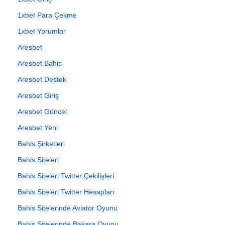
1xbet Para Çekme
1xbet Yorumlar
Aresbet
Aresbet Bahis
Aresbet Destek
Aresbet Giriş
Aresbet Güncel
Aresbet Yeni
Bahis Şirketleri
Bahis Siteleri
Bahis Siteleri Twitter Çekilişleri
Bahis Siteleri Twitter Hesapları
Bahis Sitelerinde Aviator Oyunu
Bahis Sitelerinde Bakara Oyunu