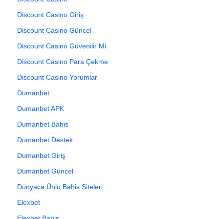
Discount Casino Giriş
Discount Casino Güncel
Discount Casino Güvenilir Mi
Discount Casino Para Çekme
Discount Casino Yorumlar
Dumanbet
Dumanbet APK
Dumanbet Bahis
Dumanbet Destek
Dumanbet Giriş
Dumanbet Güncel
Dünyaca Ünlü Bahis Siteleri
Elexbet
Elexbet Bahis