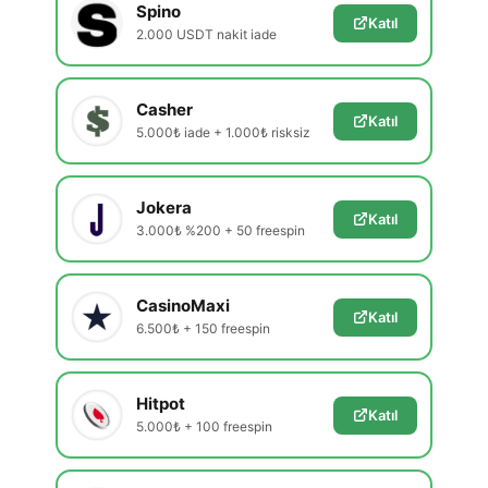
Spino
Katıl
2.000 USDT nakit iade
Casher
Katıl
5.000₺ iade + 1.000₺ risksiz
Jokera
Katıl
3.000₺ %200 + 50 freespin
CasinoMaxi
Katıl
6.500₺ + 150 freespin
Hitpot
Katıl
5.000₺ + 100 freespin