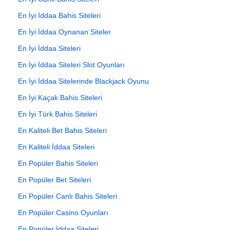
En İyi İddaa Bahis Siteleri
En İyi İddaa Oynanan Siteler
En İyi İddaa Siteleri
En İyi İddaa Siteleri Slot Oyunları
En İyi İddaa Sitelerinde Blackjack Oyunu
En İyi Kaçak Bahis Siteleri
En İyi Türk Bahis Siteleri
En Kaliteli Bet Bahis Siteleri
En Kaliteli İddaa Siteleri
En Popüler Bahis Siteleri
En Popüler Bet Siteleri
En Popüler Canlı Bahis Siteleri
En Popüler Casino Oyunları
En Popüler İddaa Siteleri