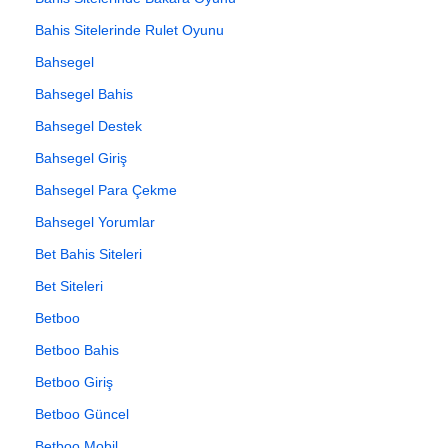
Bahis Sitelerinde Rulet Oyunu
Bahsegel
Bahsegel Bahis
Bahsegel Destek
Bahsegel Giriş
Bahsegel Para Çekme
Bahsegel Yorumlar
Bet Bahis Siteleri
Bet Siteleri
Betboo
Betboo Bahis
Betboo Giriş
Betboo Güncel
Betboo Mobil