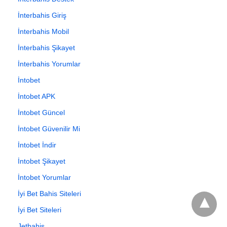
İnterbahis Giriş
İnterbahis Mobil
İnterbahis Şikayet
İnterbahis Yorumlar
İntobet
İntobet APK
İntobet Güncel
İntobet Güvenilir Mi
İntobet İndir
İntobet Şikayet
İntobet Yorumlar
İyi Bet Bahis Siteleri
İyi Bet Siteleri
Jetbahis