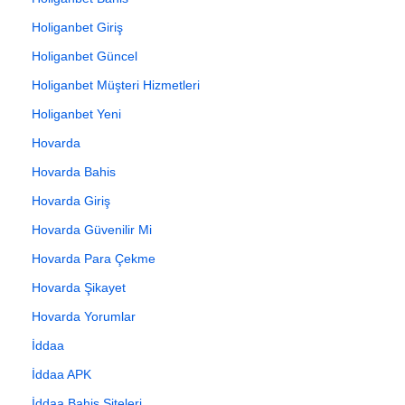
Holiganbet Giriş
Holiganbet Güncel
Holiganbet Müşteri Hizmetleri
Holiganbet Yeni
Hovarda
Hovarda Bahis
Hovarda Giriş
Hovarda Güvenilir Mi
Hovarda Para Çekme
Hovarda Şikayet
Hovarda Yorumlar
İddaa
İddaa APK
İddaa Bahis Siteleri