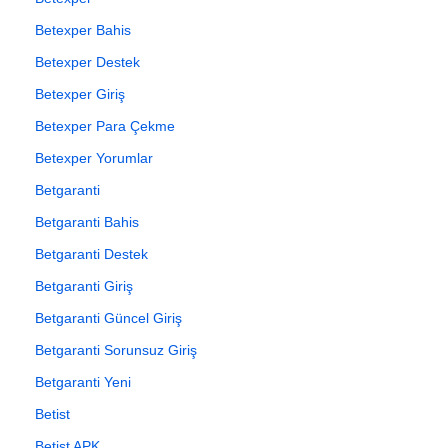
Betexper Bahis
Betexper Destek
Betexper Giriş
Betexper Para Çekme
Betexper Yorumlar
Betgaranti
Betgaranti Bahis
Betgaranti Destek
Betgaranti Giriş
Betgaranti Güncel Giriş
Betgaranti Sorunsuz Giriş
Betgaranti Yeni
Betist
Betist APK