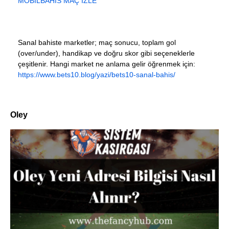
MOBILBAHIS MAÇ İZLE
Sanal bahiste marketler; maç sonucu, toplam gol
(over/under), handikap ve doğru skor gibi seçeneklerle
çeşitlenir. Hangi market ne anlama gelir öğrenmek için:
https://www.bets10.blog/yazi/bets10-sanal-bahis/
Oley