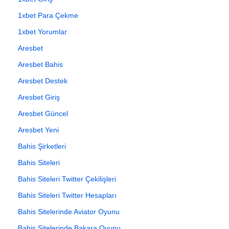
1xbet Para Çekme
1xbet Yorumlar
Aresbet
Aresbet Bahis
Aresbet Destek
Aresbet Giriş
Aresbet Güncel
Aresbet Yeni
Bahis Şirketleri
Bahis Siteleri
Bahis Siteleri Twitter Çekilişleri
Bahis Siteleri Twitter Hesapları
Bahis Sitelerinde Aviator Oyunu
Bahis Sitelerinde Bakara Oyunu