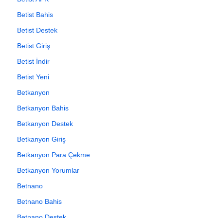
Betist Bahis
Betist Destek
Betist Giriş
Betist İndir
Betist Yeni
Betkanyon
Betkanyon Bahis
Betkanyon Destek
Betkanyon Giriş
Betkanyon Para Çekme
Betkanyon Yorumlar
Betnano
Betnano Bahis
Betnano Destek