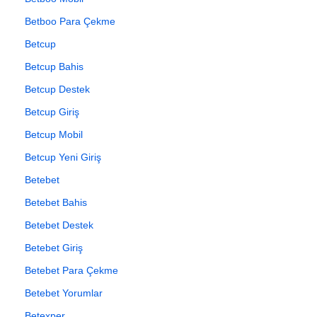
Betboo Para Çekme
Betcup
Betcup Bahis
Betcup Destek
Betcup Giriş
Betcup Mobil
Betcup Yeni Giriş
Betebet
Betebet Bahis
Betebet Destek
Betebet Giriş
Betebet Para Çekme
Betebet Yorumlar
Betexper