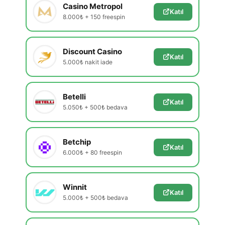
Casino Metropol
Katıl
8.000₺ + 150 freespin
Discount Casino
Katıl
5.000₺ nakit iade
Betelli
Katıl
5.050₺ + 500₺ bedava
Betchip
Katıl
6.000₺ + 80 freespin
Winnit
Katıl
5.000₺ + 500₺ bedava