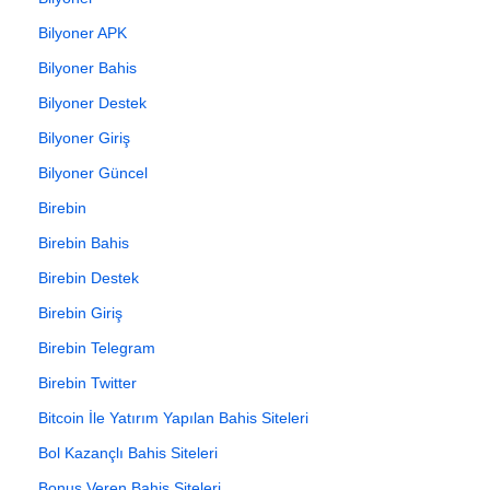
Bilyoner APK
Bilyoner Bahis
Bilyoner Destek
Bilyoner Giriş
Bilyoner Güncel
Birebin
Birebin Bahis
Birebin Destek
Birebin Giriş
Birebin Telegram
Birebin Twitter
Bitcoin İle Yatırım Yapılan Bahis Siteleri
Bol Kazançlı Bahis Siteleri
Bonus Veren Bahis Siteleri