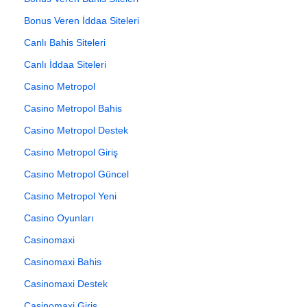
Bonus Veren İddaa Siteleri
Canlı Bahis Siteleri
Canlı İddaa Siteleri
Casino Metropol
Casino Metropol Bahis
Casino Metropol Destek
Casino Metropol Giriş
Casino Metropol Güncel
Casino Metropol Yeni
Casino Oyunları
Casinomaxi
Casinomaxi Bahis
Casinomaxi Destek
Casinomaxi Giriş