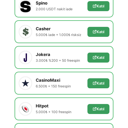
Spino
Katıl
2.000 USDT nakit iade
Casher
Katıl
5.000₺ iade + 1.000₺ risksiz
Jokera
Katıl
3.000₺ %200 + 50 freespin
CasinoMaxi
Katıl
6.500₺ + 150 freespin
Hitpot
Katıl
5.000₺ + 100 freespin