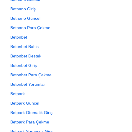
Betnano Giriş
Betnano Güncel
Betnano Para Çekme
Betonbet
Betonbet Bahis
Betonbet Destek
Betonbet Giriş
Betonbet Para Çekme
Betonbet Yorumlar
Betpark
Betpark Güncel
Betpark Otomatik Giriş
Betpark Para Çekme
Betpark Sorunsuz Giriş