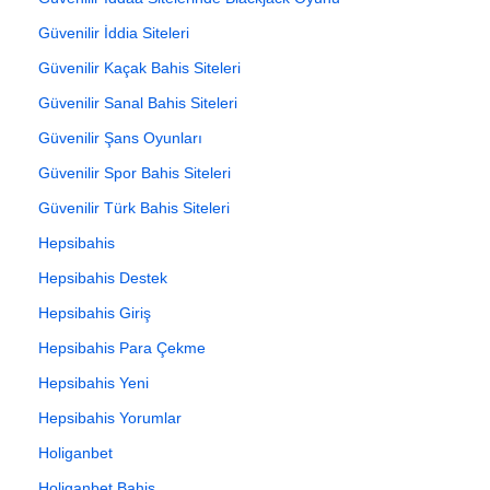
Güvenilir İddia Siteleri
Güvenilir Kaçak Bahis Siteleri
Güvenilir Sanal Bahis Siteleri
Güvenilir Şans Oyunları
Güvenilir Spor Bahis Siteleri
Güvenilir Türk Bahis Siteleri
Hepsibahis
Hepsibahis Destek
Hepsibahis Giriş
Hepsibahis Para Çekme
Hepsibahis Yeni
Hepsibahis Yorumlar
Holiganbet
Holiganbet Bahis