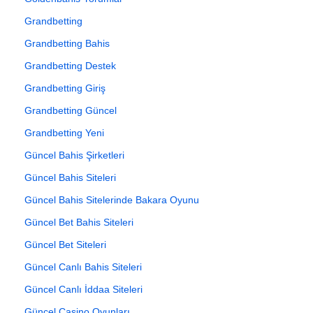
Grandbetting
Grandbetting Bahis
Grandbetting Destek
Grandbetting Giriş
Grandbetting Güncel
Grandbetting Yeni
Güncel Bahis Şirketleri
Güncel Bahis Siteleri
Güncel Bahis Sitelerinde Bakara Oyunu
Güncel Bet Bahis Siteleri
Güncel Bet Siteleri
Güncel Canlı Bahis Siteleri
Güncel Canlı İddaa Siteleri
Güncel Casino Oyunları