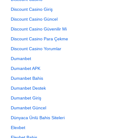
Discount Casino Giriş
Discount Casino Güncel
Discount Casino Güvenilir Mi
Discount Casino Para Çekme
Discount Casino Yorumlar
Dumanbet
Dumanbet APK
Dumanbet Bahis
Dumanbet Destek
Dumanbet Giriş
Dumanbet Güncel
Dünyaca Ünlü Bahis Siteleri
Elexbet
Elexbet Bahis