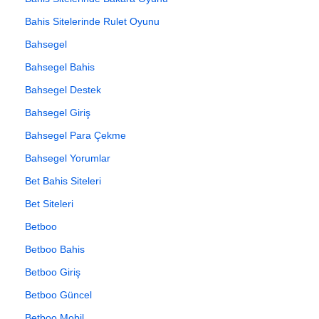
Bahis Sitelerinde Rulet Oyunu
Bahsegel
Bahsegel Bahis
Bahsegel Destek
Bahsegel Giriş
Bahsegel Para Çekme
Bahsegel Yorumlar
Bet Bahis Siteleri
Bet Siteleri
Betboo
Betboo Bahis
Betboo Giriş
Betboo Güncel
Betboo Mobil