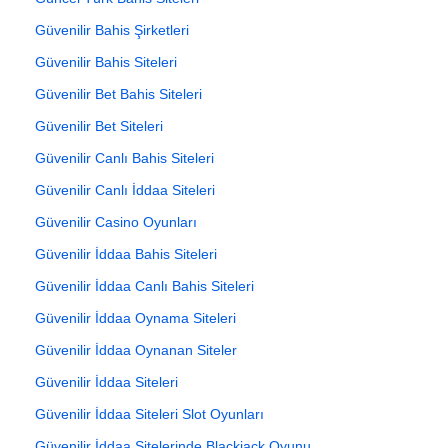
Güvenilir Bahis Şirketleri
Güvenilir Bahis Siteleri
Güvenilir Bet Bahis Siteleri
Güvenilir Bet Siteleri
Güvenilir Canlı Bahis Siteleri
Güvenilir Canlı İddaa Siteleri
Güvenilir Casino Oyunları
Güvenilir İddaa Bahis Siteleri
Güvenilir İddaa Canlı Bahis Siteleri
Güvenilir İddaa Oynama Siteleri
Güvenilir İddaa Oynanan Siteler
Güvenilir İddaa Siteleri
Güvenilir İddaa Siteleri Slot Oyunları
Güvenilir İddaa Sitelerinde Blackjack Oyunu