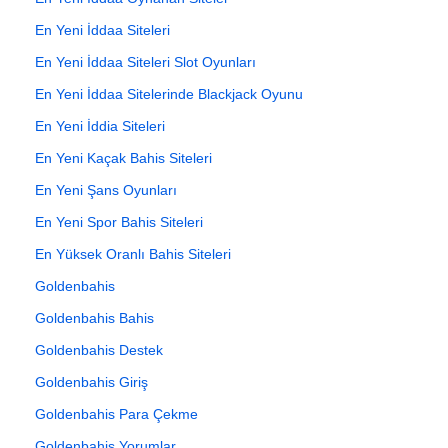
En Yeni İddaa Siteleri
En Yeni İddaa Siteleri Slot Oyunları
En Yeni İddaa Sitelerinde Blackjack Oyunu
En Yeni İddia Siteleri
En Yeni Kaçak Bahis Siteleri
En Yeni Şans Oyunları
En Yeni Spor Bahis Siteleri
En Yüksek Oranlı Bahis Siteleri
Goldenbahis
Goldenbahis Bahis
Goldenbahis Destek
Goldenbahis Giriş
Goldenbahis Para Çekme
Goldenbahis Yorumlar