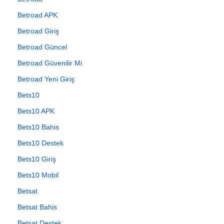
Betroad APK
Betroad Giriş
Betroad Güncel
Betroad Güvenilir Mi
Betroad Yeni Giriş
Bets10
Bets10 APK
Bets10 Bahis
Bets10 Destek
Bets10 Giriş
Bets10 Mobil
Betsat
Betsat Bahis
Betsat Destek