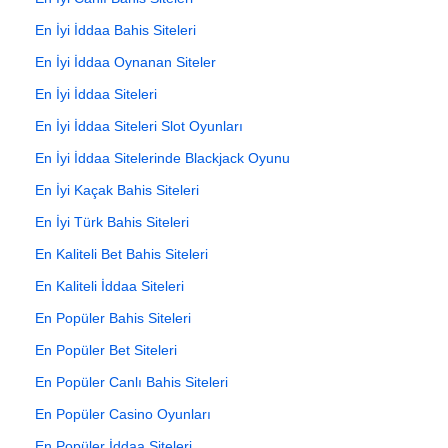
En İyi İddaa Bahis Siteleri
En İyi İddaa Oynanan Siteler
En İyi İddaa Siteleri
En İyi İddaa Siteleri Slot Oyunları
En İyi İddaa Sitelerinde Blackjack Oyunu
En İyi Kaçak Bahis Siteleri
En İyi Türk Bahis Siteleri
En Kaliteli Bet Bahis Siteleri
En Kaliteli İddaa Siteleri
En Popüler Bahis Siteleri
En Popüler Bet Siteleri
En Popüler Canlı Bahis Siteleri
En Popüler Casino Oyunları
En Popüler İddaa Siteleri