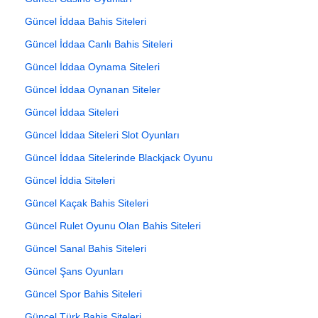
Güncel İddaa Bahis Siteleri
Güncel İddaa Canlı Bahis Siteleri
Güncel İddaa Oynama Siteleri
Güncel İddaa Oynanan Siteler
Güncel İddaa Siteleri
Güncel İddaa Siteleri Slot Oyunları
Güncel İddaa Sitelerinde Blackjack Oyunu
Güncel İddia Siteleri
Güncel Kaçak Bahis Siteleri
Güncel Rulet Oyunu Olan Bahis Siteleri
Güncel Sanal Bahis Siteleri
Güncel Şans Oyunları
Güncel Spor Bahis Siteleri
Güncel Türk Bahis Siteleri