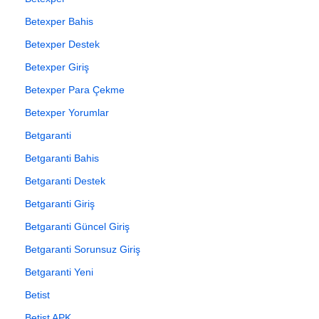
Betexper Bahis
Betexper Destek
Betexper Giriş
Betexper Para Çekme
Betexper Yorumlar
Betgaranti
Betgaranti Bahis
Betgaranti Destek
Betgaranti Giriş
Betgaranti Güncel Giriş
Betgaranti Sorunsuz Giriş
Betgaranti Yeni
Betist
Betist APK