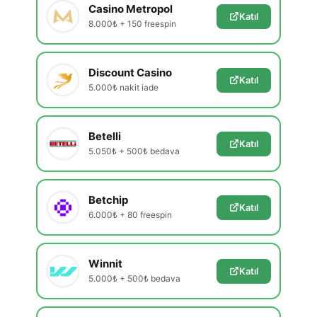
Casino Metropol
Katıl
8.000₺ + 150 freespin
Discount Casino
Katıl
5.000₺ nakit iade
Betelli
Katıl
5.050₺ + 500₺ bedava
Betchip
Katıl
6.000₺ + 80 freespin
Winnit
Katıl
5.000₺ + 500₺ bedava