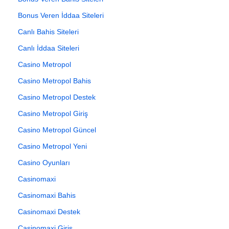
Bonus Veren İddaa Siteleri
Canlı Bahis Siteleri
Canlı İddaa Siteleri
Casino Metropol
Casino Metropol Bahis
Casino Metropol Destek
Casino Metropol Giriş
Casino Metropol Güncel
Casino Metropol Yeni
Casino Oyunları
Casinomaxi
Casinomaxi Bahis
Casinomaxi Destek
Casinomaxi Giriş