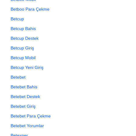
Betboo Para Çekme
Betcup
Betcup Bahis
Betcup Destek
Betcup Giriş
Betcup Mobil
Betcup Yeni Giriş
Betebet
Betebet Bahis
Betebet Destek
Betebet Giriş
Betebet Para Çekme
Betebet Yorumlar
Betexper