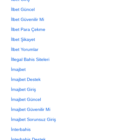
İlbet Güncel
İlbet Güvenilir Mi
İlbet Para Çekme
İlbet Şikayet
İlbet Yorumlar
İllegal Bahis Siteleri
İmajbet
İmajbet Destek
İmajbet Giriş
İmajbet Güncel
İmajbet Güvenilir Mi
İmajbet Sorunsuz Giriş
İnterbahis
İnterbahis Destek