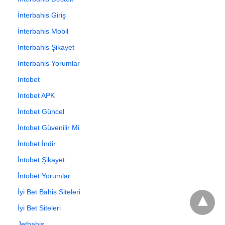
İnterbahis Giriş
İnterbahis Mobil
İnterbahis Şikayet
İnterbahis Yorumlar
İntobet
İntobet APK
İntobet Güncel
İntobet Güvenilir Mi
İntobet İndir
İntobet Şikayet
İntobet Yorumlar
İyi Bet Bahis Siteleri
İyi Bet Siteleri
Jetbahis