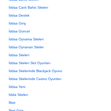
İddaa Canlı Bahis Siteleri
İddaa Destek
İddaa Giriş
İddaa Güncel
İddaa Oynama Siteleri
İddaa Oynanan Siteler
İddaa Siteleri
İddaa Siteleri Slot Oyunları
İddaa Sitelerinde Blackjack Oyunu
İddaa Sitelerinde Casino Oyunları
İddaa Yeni
İddia Siteleri
İlbet
İlbet Giriş