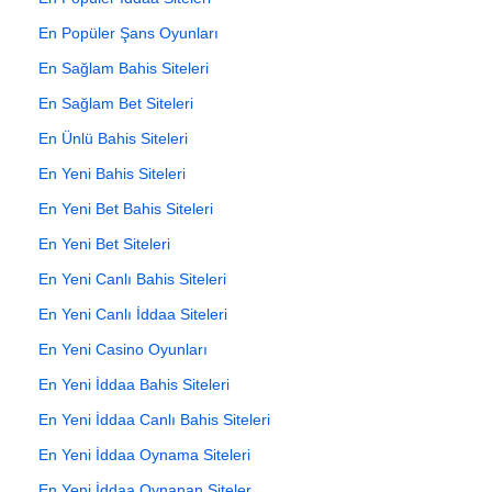
En Popüler Şans Oyunları
En Sağlam Bahis Siteleri
En Sağlam Bet Siteleri
En Ünlü Bahis Siteleri
En Yeni Bahis Siteleri
En Yeni Bet Bahis Siteleri
En Yeni Bet Siteleri
En Yeni Canlı Bahis Siteleri
En Yeni Canlı İddaa Siteleri
En Yeni Casino Oyunları
En Yeni İddaa Bahis Siteleri
En Yeni İddaa Canlı Bahis Siteleri
En Yeni İddaa Oynama Siteleri
En Yeni İddaa Oynanan Siteler