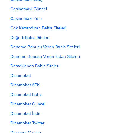
Casinomaxi Güncel
Casinomaxi Yeni
Çok Kazandıran Bahis Siteleri
Değerli Bahis Siteleri
Deneme Bonusu Veren Bahis Siteleri
Deneme Bonusu Veren İddaa Siteleri
Desteklenen Bahis Siteleri
Dinamobet
Dinamobet APK
Dinamobet Bahis
Dinamobet Güncel
Dinamobet İndir
Dinamobet Twitter
Discount Casino