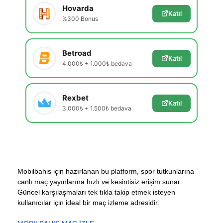
Hovarda
Katıl
%300 Bonus
Betroad
Katıl
4.000₺ + 1.000₺ bedava
Rexbet
Katıl
3.000₺ + 1.500₺ bedava
Mobilbahis için hazırlanan bu platform, spor tutkunlarına
canlı maç yayınlarına hızlı ve kesintisiz erişim sunar.
Güncel karşılaşmaları tek tıkla takip etmek isteyen
kullanıcılar için ideal bir maç izleme adresidir.