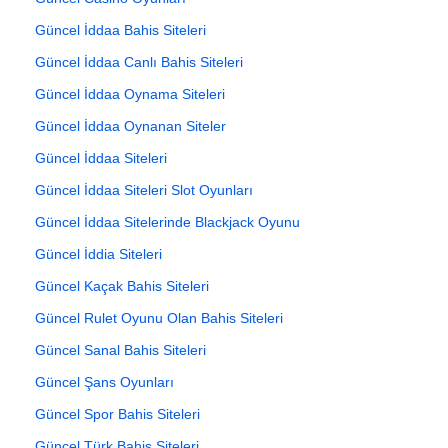
Güncel İddaa Bahis Siteleri
Güncel İddaa Canlı Bahis Siteleri
Güncel İddaa Oynama Siteleri
Güncel İddaa Oynanan Siteler
Güncel İddaa Siteleri
Güncel İddaa Siteleri Slot Oyunları
Güncel İddaa Sitelerinde Blackjack Oyunu
Güncel İddia Siteleri
Güncel Kaçak Bahis Siteleri
Güncel Rulet Oyunu Olan Bahis Siteleri
Güncel Sanal Bahis Siteleri
Güncel Şans Oyunları
Güncel Spor Bahis Siteleri
Güncel Türk Bahis Siteleri