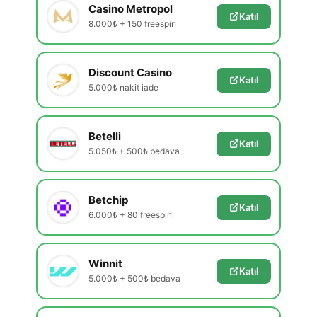
Casino Metropol
Katıl
8.000₺ + 150 freespin
Discount Casino
Katıl
5.000₺ nakit iade
Betelli
Katıl
5.050₺ + 500₺ bedava
Betchip
Katıl
6.000₺ + 80 freespin
Winnit
Katıl
5.000₺ + 500₺ bedava