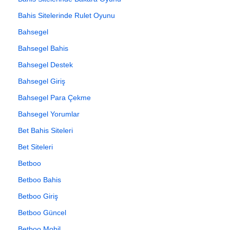
Bahis Sitelerinde Rulet Oyunu
Bahsegel
Bahsegel Bahis
Bahsegel Destek
Bahsegel Giriş
Bahsegel Para Çekme
Bahsegel Yorumlar
Bet Bahis Siteleri
Bet Siteleri
Betboo
Betboo Bahis
Betboo Giriş
Betboo Güncel
Betboo Mobil