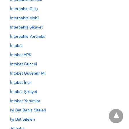
İnterbahis Giriş
İnterbahis Mobil
İnterbahis Şikayet
İnterbahis Yorumlar
İntobet
İntobet APK
İntobet Güncel
İntobet Güvenilir Mi
İntobet İndir
İntobet Şikayet
İntobet Yorumlar
İyi Bet Bahis Siteleri
İyi Bet Siteleri
Jetbahis