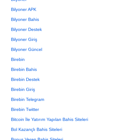
Bilyoner APK
Bilyoner Bahis
Bilyoner Destek
Bilyoner Giriş
Bilyoner Güncel
Birebin
Birebin Bahis
Birebin Destek
Birebin Giriş
Birebin Telegram
Birebin Twitter
Bitcoin İle Yatırım Yapılan Bahis Siteleri
Bol Kazançlı Bahis Siteleri
Bonus Veren Bahis Siteleri