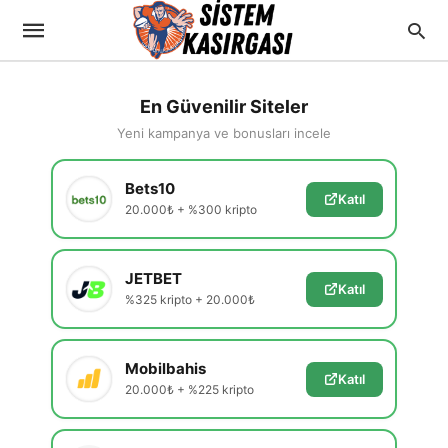
En Güvenilir Siteler
Yeni kampanya ve bonusları incele
Bets10
Katıl
20.000₺ + %300 kripto
JETBET
Katıl
%325 kripto + 20.000₺
Mobilbahis
Katıl
20.000₺ + %225 kripto