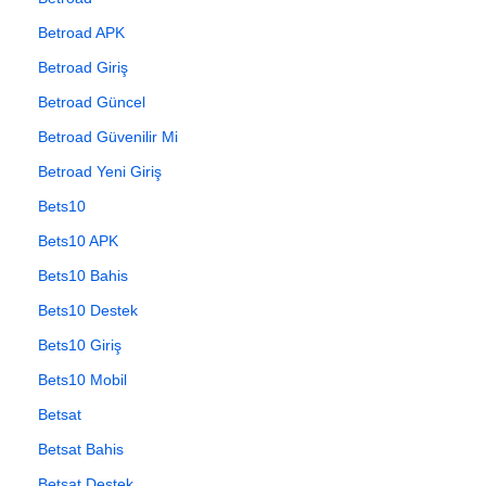
Betroad APK
Betroad Giriş
Betroad Güncel
Betroad Güvenilir Mi
Betroad Yeni Giriş
Bets10
Bets10 APK
Bets10 Bahis
Bets10 Destek
Bets10 Giriş
Bets10 Mobil
Betsat
Betsat Bahis
Betsat Destek