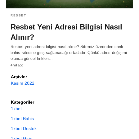
RESBET
Resbet Yeni Adresi Bilgisi Nasıl
Alınır?
Resbet yeni adresi bilgisi nasıl alınır? Sitemiz üzerinden canlı
bahis sitesine giriş sağlanacağı ortadadır. Çünkü adres değişimi
olunca güncel linkleri…
4 yıl ago
Arşivler
Kasım 2022
Kategoriler
1xbet
1xbet Bahis
1xbet Destek
1xbet Giriş