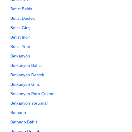
Betist Bahis
Betist Destek
Betist Giriş
Betist İndir
Betist Yeni
Betkanyon
Betkanyon Bahis
Betkanyon Destek
Betkanyon Giriş
Betkanyon Para Çekme
Betkanyon Yorumlar
Betnano
Betnano Bahis
Betnano Destek