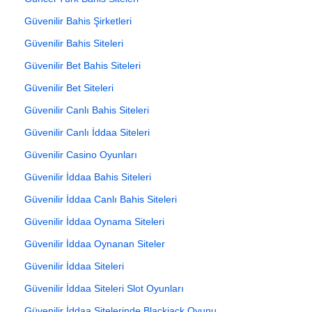
Güvenilir Bahis Şirketleri
Güvenilir Bahis Siteleri
Güvenilir Bet Bahis Siteleri
Güvenilir Bet Siteleri
Güvenilir Canlı Bahis Siteleri
Güvenilir Canlı İddaa Siteleri
Güvenilir Casino Oyunları
Güvenilir İddaa Bahis Siteleri
Güvenilir İddaa Canlı Bahis Siteleri
Güvenilir İddaa Oynama Siteleri
Güvenilir İddaa Oynanan Siteler
Güvenilir İddaa Siteleri
Güvenilir İddaa Siteleri Slot Oyunları
Güvenilir İddaa Sitelerinde Blackjack Oyunu