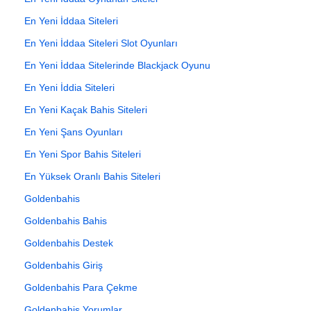
En Yeni İddaa Siteleri
En Yeni İddaa Siteleri Slot Oyunları
En Yeni İddaa Sitelerinde Blackjack Oyunu
En Yeni İddia Siteleri
En Yeni Kaçak Bahis Siteleri
En Yeni Şans Oyunları
En Yeni Spor Bahis Siteleri
En Yüksek Oranlı Bahis Siteleri
Goldenbahis
Goldenbahis Bahis
Goldenbahis Destek
Goldenbahis Giriş
Goldenbahis Para Çekme
Goldenbahis Yorumlar