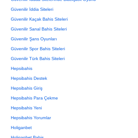
Güvenilir İddia Siteleri
Güvenilir Kaçak Bahis Siteleri
Güvenilir Sanal Bahis Siteleri
Güvenilir Şans Oyunları
Güvenilir Spor Bahis Siteleri
Güvenilir Türk Bahis Siteleri
Hepsibahis
Hepsibahis Destek
Hepsibahis Giriş
Hepsibahis Para Çekme
Hepsibahis Yeni
Hepsibahis Yorumlar
Holiganbet
Holiganbet Bahis