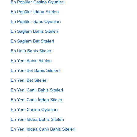
En Popüler Casino Oyunları
En Popüler İddaa Siteleri
En Popüler Şans Oyunları
En Sağlam Bahis Siteleri
En Sağlam Bet Siteleri
En Ünlü Bahis Siteleri
En Yeni Bahis Siteleri
En Yeni Bet Bahis Siteleri
En Yeni Bet Siteleri
En Yeni Canlı Bahis Siteleri
En Yeni Canlı İddaa Siteleri
En Yeni Casino Oyunları
En Yeni İddaa Bahis Siteleri
En Yeni İddaa Canlı Bahis Siteleri