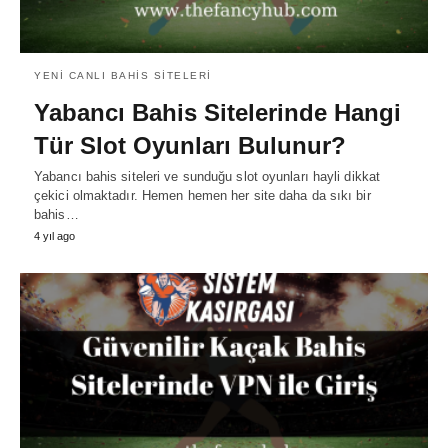
YENI CANLI BAHIS SITELERI
Yabancı Bahis Sitelerinde Hangi
Tür Slot Oyunları Bulunur?
Yabancı bahis siteleri ve sunduğu slot oyunları hayli dikkat
çekici olmaktadır. Hemen hemen her site daha da sıkı bir
bahis…
4 yıl ago