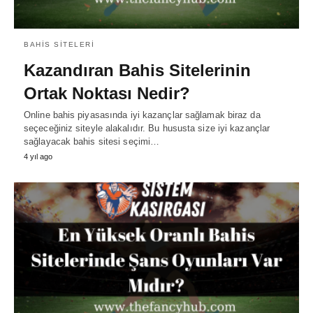
BAHIS SITELERI
Kazandıran Bahis Sitelerinin
Ortak Noktası Nedir?
Online bahis piyasasında iyi kazançlar sağlamak biraz da
seçeceğiniz siteyle alakalıdır. Bu hususta size iyi kazançlar
sağlayacak bahis sitesi seçimi…
4 yıl ago