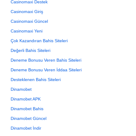
Casinomaxi Destek
Casinomaxi Giriş
Casinomaxi Güncel
Casinomaxi Yeni
Çok Kazandıran Bahis Siteleri
Değerli Bahis Siteleri
Deneme Bonusu Veren Bahis Siteleri
Deneme Bonusu Veren İddaa Siteleri
Desteklenen Bahis Siteleri
Dinamobet
Dinamobet APK
Dinamobet Bahis
Dinamobet Güncel
Dinamobet İndir