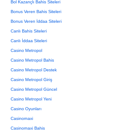
Bol Kazançlı Bahis Siteleri
Bonus Veren Bahis Siteleri
Bonus Veren İddaa Siteleri
Canlı Bahis Siteleri
Canlı İddaa Siteleri
Casino Metropol
Casino Metropol Bahis
Casino Metropol Destek
Casino Metropol Giriş
Casino Metropol Güncel
Casino Metropol Yeni
Casino Oyunları
Casinomaxi
Casinomaxi Bahis