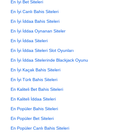
En İyi Bet Siteleri
En İyi Canlı Bahis Siteleri
En İyi İddaa Bahis Siteleri
En İyi İddaa Oynanan Siteler
En İyi İddaa Siteleri
En İyi İddaa Siteleri Slot Oyunları
En İyi İddaa Sitelerinde Blackjack Oyunu
En İyi Kaçak Bahis Siteleri
En İyi Türk Bahis Siteleri
En Kaliteli Bet Bahis Siteleri
En Kaliteli İddaa Siteleri
En Popüler Bahis Siteleri
En Popüler Bet Siteleri
En Popüler Canlı Bahis Siteleri