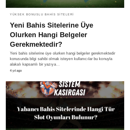
YÜKSEK BONUSLU BAHIS SITELERI
Yeni Bahis Sitelerine Üye
Olurken Hangi Belgeler
Gerekmektedir?
Yeni bahis sitelerine üye olurken hangi belgeler gerekmektedir
konusunda bilgi sahibi olmak isteyen kullanıcılar bu konuyla
alakalı kapsamlı bir yazıya…
4 yıl ago