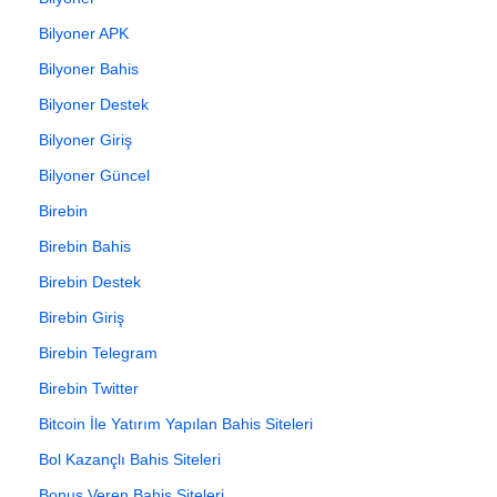
Bilyoner APK
Bilyoner Bahis
Bilyoner Destek
Bilyoner Giriş
Bilyoner Güncel
Birebin
Birebin Bahis
Birebin Destek
Birebin Giriş
Birebin Telegram
Birebin Twitter
Bitcoin İle Yatırım Yapılan Bahis Siteleri
Bol Kazançlı Bahis Siteleri
Bonus Veren Bahis Siteleri