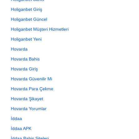
Holiganbet Giriş
Holiganbet Güncel
Holiganbet Müşteri Hizmetleri
Holiganbet Yeni
Hovarda
Hovarda Bahis
Hovarda Giriş
Hovarda Güvenilir Mi
Hovarda Para Çekme
Hovarda Şikayet
Hovarda Yorumlar
İddaa
İddaa APK
İddaa Bahis Siteleri