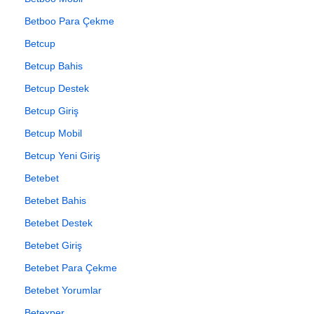
Betboo Para Çekme
Betcup
Betcup Bahis
Betcup Destek
Betcup Giriş
Betcup Mobil
Betcup Yeni Giriş
Betebet
Betebet Bahis
Betebet Destek
Betebet Giriş
Betebet Para Çekme
Betebet Yorumlar
Betexper