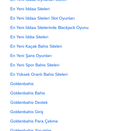
En Yeni İddaa Siteleri
En Yeni İddaa Siteleri Slot Oyunları
En Yeni İddaa Sitelerinde Blackjack Oyunu
En Yeni İddia Siteleri
En Yeni Kaçak Bahis Siteleri
En Yeni Şans Oyunları
En Yeni Spor Bahis Siteleri
En Yüksek Oranlı Bahis Siteleri
Goldenbahis
Goldenbahis Bahis
Goldenbahis Destek
Goldenbahis Giriş
Goldenbahis Para Çekme
Goldenbahis Yorumlar