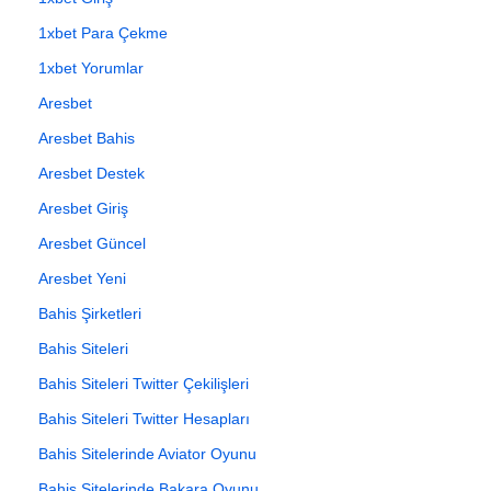
1xbet Para Çekme
1xbet Yorumlar
Aresbet
Aresbet Bahis
Aresbet Destek
Aresbet Giriş
Aresbet Güncel
Aresbet Yeni
Bahis Şirketleri
Bahis Siteleri
Bahis Siteleri Twitter Çekilişleri
Bahis Siteleri Twitter Hesapları
Bahis Sitelerinde Aviator Oyunu
Bahis Sitelerinde Bakara Oyunu