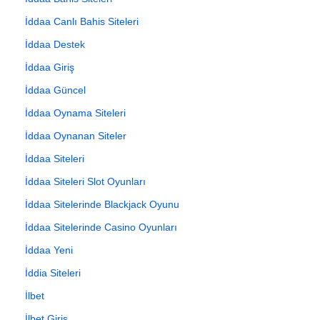
İddaa Canlı Bahis Siteleri
İddaa Destek
İddaa Giriş
İddaa Güncel
İddaa Oynama Siteleri
İddaa Oynanan Siteler
İddaa Siteleri
İddaa Siteleri Slot Oyunları
İddaa Sitelerinde Blackjack Oyunu
İddaa Sitelerinde Casino Oyunları
İddaa Yeni
İddia Siteleri
İlbet
İlbet Giriş