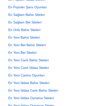
En Popüler Şans Oyunları
En Sağlam Bahis Siteleri
En Sağlam Bet Siteleri
En Ünlü Bahis Siteleri
En Yeni Bahis Siteleri
En Yeni Bet Bahis Siteleri
En Yeni Bet Siteleri
En Yeni Canlı Bahis Siteleri
En Yeni Canlı İddaa Siteleri
En Yeni Casino Oyunları
En Yeni İddaa Bahis Siteleri
En Yeni İddaa Canlı Bahis Siteleri
En Yeni İddaa Oynama Siteleri
En Yeni İddaa Oynanan Siteler