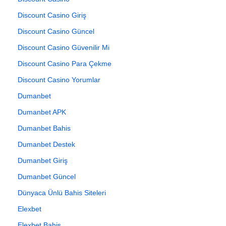
Discount Casino Giriş
Discount Casino Güncel
Discount Casino Güvenilir Mi
Discount Casino Para Çekme
Discount Casino Yorumlar
Dumanbet
Dumanbet APK
Dumanbet Bahis
Dumanbet Destek
Dumanbet Giriş
Dumanbet Güncel
Dünyaca Ünlü Bahis Siteleri
Elexbet
Elexbet Bahis