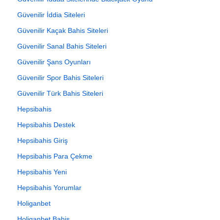
Güvenilir İddia Siteleri
Güvenilir Kaçak Bahis Siteleri
Güvenilir Sanal Bahis Siteleri
Güvenilir Şans Oyunları
Güvenilir Spor Bahis Siteleri
Güvenilir Türk Bahis Siteleri
Hepsibahis
Hepsibahis Destek
Hepsibahis Giriş
Hepsibahis Para Çekme
Hepsibahis Yeni
Hepsibahis Yorumlar
Holiganbet
Holiganbet Bahis