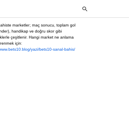
ahiste marketler; maç sonucu, toplam gol
nder), handikap ve doğru skor gibi
lerle çeşitlenir. Hangi market ne anlama
ğrenmek için:
Typ
/www.bets10.blog/yazi/bets10-sanal-bahis/
your
sea
que
and
hit
ente