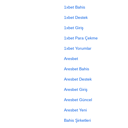
1xbet Bahis
1xbet Destek
1xbet Giriş
1xbet Para Çekme
1xbet Yorumlar
Aresbet
Aresbet Bahis
Aresbet Destek
Aresbet Giriş
Aresbet Güncel
Aresbet Yeni
Bahis Şirketleri