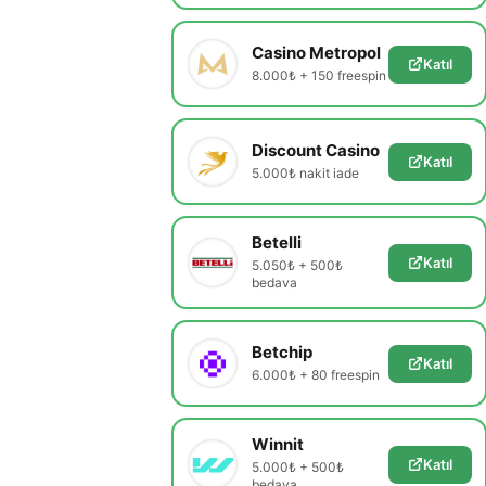
Casino Metropol
Katıl
8.000₺ + 150 freespin
Discount Casino
Katıl
5.000₺ nakit iade
Betelli
Katıl
5.050₺ + 500₺
bedava
Betchip
Katıl
6.000₺ + 80 freespin
Winnit
Katıl
5.000₺ + 500₺
bedava