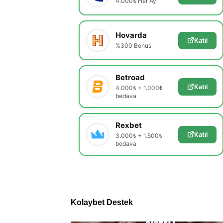
4.000₺ Her Ay
Hovarda
Katıl
%300 Bonus
Betroad
Katıl
4.000₺ + 1.000₺
bedava
Rexbet
Katıl
3.000₺ + 1.500₺
bedava
Kolaybet Destek