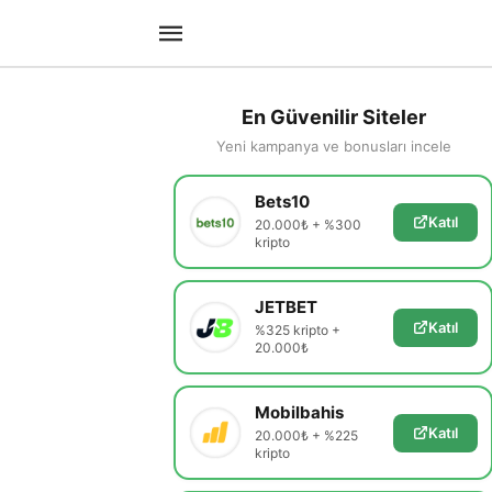
En Güvenilir Siteler
Yeni kampanya ve bonusları incele
Bets10
Katıl
20.000₺ + %300
kripto
JETBET
Katıl
%325 kripto +
20.000₺
Mobilbahis
Katıl
20.000₺ + %225
kripto