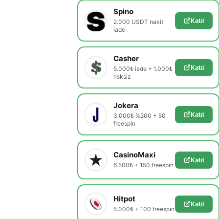
Spino
Katıl
2.000 USDT nakit
iade
Casher
Katıl
5.000₺ iade + 1.000₺
risksiz
Jokera
Katıl
3.000₺ %200 + 50
freespin
CasinoMaxi
Katıl
6.500₺ + 150 freespin
Hitpot
Katıl
5.000₺ + 100 freespin