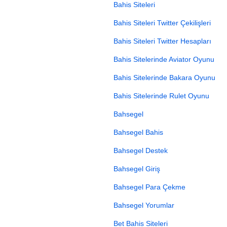
Bahis Siteleri
Bahis Siteleri Twitter Çekilişleri
Bahis Siteleri Twitter Hesapları
Bahis Sitelerinde Aviator Oyunu
Bahis Sitelerinde Bakara Oyunu
Bahis Sitelerinde Rulet Oyunu
Bahsegel
Bahsegel Bahis
Bahsegel Destek
Bahsegel Giriş
Bahsegel Para Çekme
Bahsegel Yorumlar
Bet Bahis Siteleri