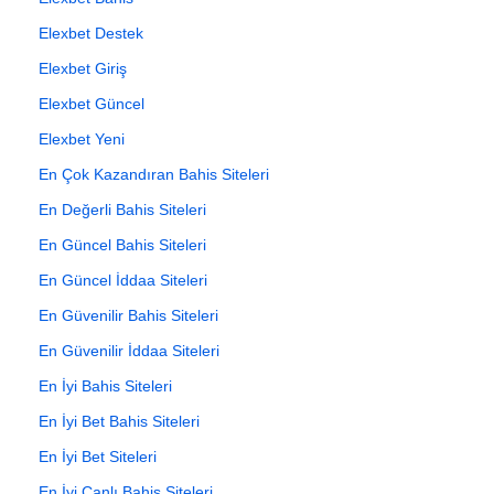
Elexbet Destek
Elexbet Giriş
Elexbet Güncel
Elexbet Yeni
En Çok Kazandıran Bahis Siteleri
En Değerli Bahis Siteleri
En Güncel Bahis Siteleri
En Güncel İddaa Siteleri
En Güvenilir Bahis Siteleri
En Güvenilir İddaa Siteleri
En İyi Bahis Siteleri
En İyi Bet Bahis Siteleri
En İyi Bet Siteleri
En İyi Canlı Bahis Siteleri