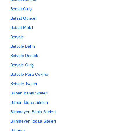
Betsat Giriş
Betsat Güncel
Betsat Mobil
Betvole
Betvole Bahis
Betvole Destek
Betvole Giriş
Betvole Para Çekme
Betvole Twitter
Bilinen Bahis Siteleri
Bilinen İddaa Siteleri
Bilinmeyen Bahis Siteleri
Bilinmeyen İddaa Siteleri
Bilyoner