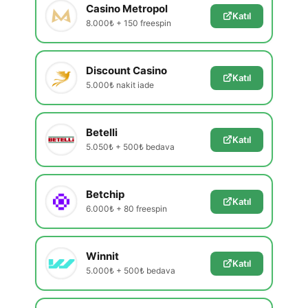
Casino Metropol
Katıl
8.000₺ + 150 freespin
Discount Casino
Katıl
5.000₺ nakit iade
Betelli
Katıl
5.050₺ + 500₺ bedava
Betchip
Katıl
6.000₺ + 80 freespin
Winnit
Katıl
5.000₺ + 500₺ bedava