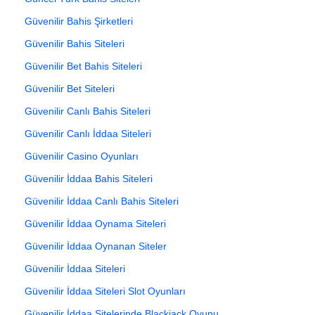
Güvenilir Bahis Şirketleri
Güvenilir Bahis Siteleri
Güvenilir Bet Bahis Siteleri
Güvenilir Bet Siteleri
Güvenilir Canlı Bahis Siteleri
Güvenilir Canlı İddaa Siteleri
Güvenilir Casino Oyunları
Güvenilir İddaa Bahis Siteleri
Güvenilir İddaa Canlı Bahis Siteleri
Güvenilir İddaa Oynama Siteleri
Güvenilir İddaa Oynanan Siteler
Güvenilir İddaa Siteleri
Güvenilir İddaa Siteleri Slot Oyunları
Güvenilir İddaa Sitelerinde Blackjack Oyunu