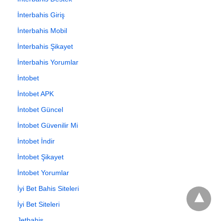
İnterbahis Giriş
İnterbahis Mobil
İnterbahis Şikayet
İnterbahis Yorumlar
İntobet
İntobet APK
İntobet Güncel
İntobet Güvenilir Mi
İntobet İndir
İntobet Şikayet
İntobet Yorumlar
İyi Bet Bahis Siteleri
İyi Bet Siteleri
Jetbahis