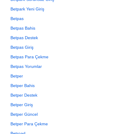
Betpark Yeni Giriş
Betpas
Betpas Bahis
Betpas Destek
Betpas Giriş
Betpas Para Çekme
Betpas Yorumlar
Betper
Betper Bahis
Betper Destek
Betper Giriş
Betper Güncel
Betper Para Çekme
Betroad