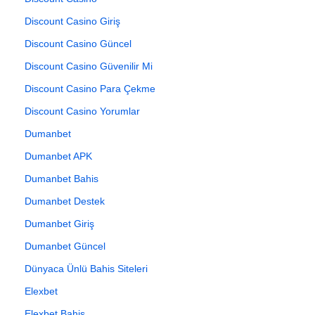
Discount Casino Giriş
Discount Casino Güncel
Discount Casino Güvenilir Mi
Discount Casino Para Çekme
Discount Casino Yorumlar
Dumanbet
Dumanbet APK
Dumanbet Bahis
Dumanbet Destek
Dumanbet Giriş
Dumanbet Güncel
Dünyaca Ünlü Bahis Siteleri
Elexbet
Elexbet Bahis