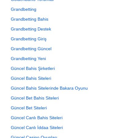
Grandbetting
Grandbetting Bahis
Grandbetting Destek
Grandbetting Giriş
Grandbetting Güncel
Grandbetting Yeni
Güncel Bahis Şirketleri
Güncel Bahis Siteleri
Güncel Bahis Sitelerinde Bakara Oyunu
Güncel Bet Bahis Siteleri
Güncel Bet Siteleri
Güncel Canlı Bahis Siteleri
Güncel Canlı İddaa Siteleri
Güncel Casino Oyunları