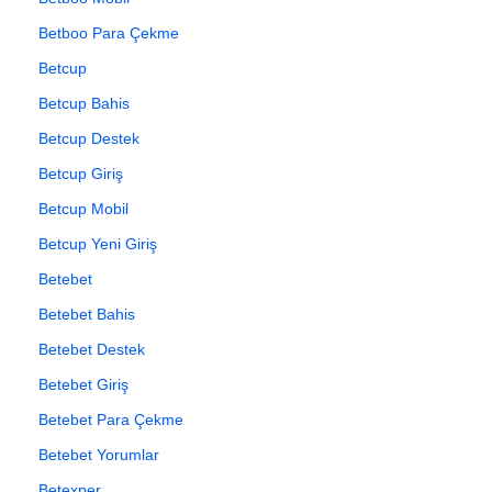
Betboo Para Çekme
Betcup
Betcup Bahis
Betcup Destek
Betcup Giriş
Betcup Mobil
Betcup Yeni Giriş
Betebet
Betebet Bahis
Betebet Destek
Betebet Giriş
Betebet Para Çekme
Betebet Yorumlar
Betexper