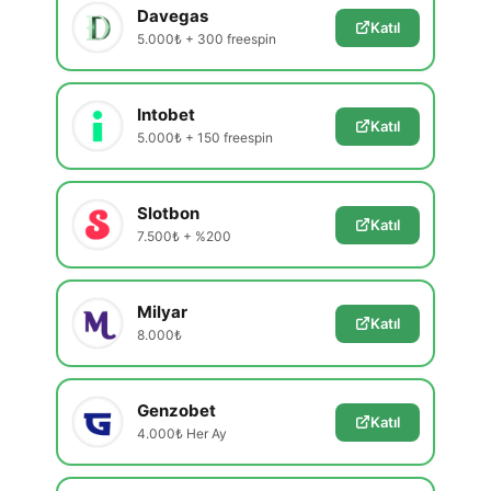
Davegas
Katıl
5.000₺ + 300 freespin
Intobet
Katıl
5.000₺ + 150 freespin
Slotbon
Katıl
7.500₺ + %200
Milyar
Katıl
8.000₺
Genzobet
Katıl
4.000₺ Her Ay