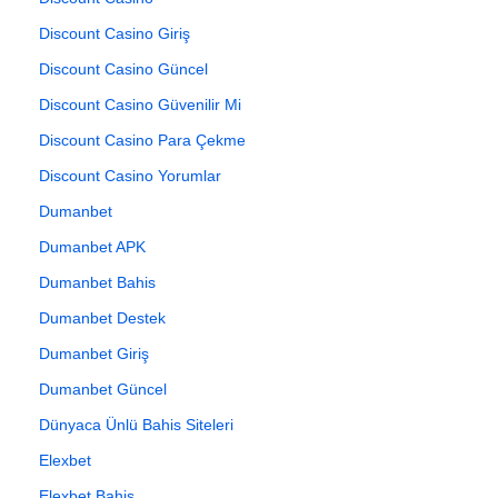
Discount Casino Giriş
Discount Casino Güncel
Discount Casino Güvenilir Mi
Discount Casino Para Çekme
Discount Casino Yorumlar
Dumanbet
Dumanbet APK
Dumanbet Bahis
Dumanbet Destek
Dumanbet Giriş
Dumanbet Güncel
Dünyaca Ünlü Bahis Siteleri
Elexbet
Elexbet Bahis