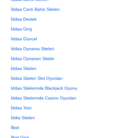
İddaa Canlı Bahis Siteleri
İddaa Destek
İddaa Giriş
İddaa Güncel
İddaa Oynama Siteleri
İddaa Oynanan Siteler
İddaa Siteleri
İddaa Siteleri Slot Oyunları
İddaa Sitelerinde Blackjack Oyunu
İddaa Sitelerinde Casino Oyunları
İddaa Yeni
İddia Siteleri
İlbet
İlbet Giriş