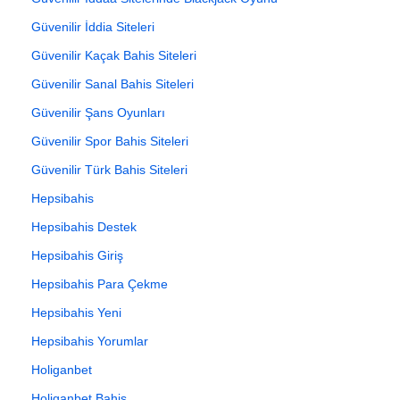
Güvenilir İddia Siteleri
Güvenilir Kaçak Bahis Siteleri
Güvenilir Sanal Bahis Siteleri
Güvenilir Şans Oyunları
Güvenilir Spor Bahis Siteleri
Güvenilir Türk Bahis Siteleri
Hepsibahis
Hepsibahis Destek
Hepsibahis Giriş
Hepsibahis Para Çekme
Hepsibahis Yeni
Hepsibahis Yorumlar
Holiganbet
Holiganbet Bahis