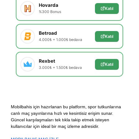
Hovarda
Katıl
%300 Bonus
Betroad
Katıl
4.000₺ + 1.000₺ bedava
Rexbet
Katıl
3.000₺ + 1.500₺ bedava
Mobilbahis için hazırlanan bu platform, spor tutkunlarına
canlı maç yayınlarına hızlı ve kesintisiz erişim sunar.
Güncel karşılaşmaları tek tıkla takip etmek isteyen
kullanıcılar için ideal bir maç izleme adresidir.