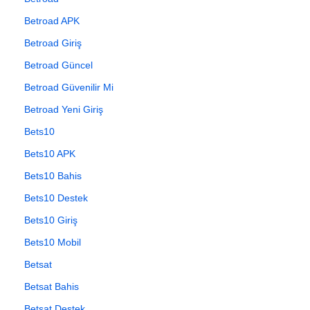
Betroad APK
Betroad Giriş
Betroad Güncel
Betroad Güvenilir Mi
Betroad Yeni Giriş
Bets10
Bets10 APK
Bets10 Bahis
Bets10 Destek
Bets10 Giriş
Bets10 Mobil
Betsat
Betsat Bahis
Betsat Destek