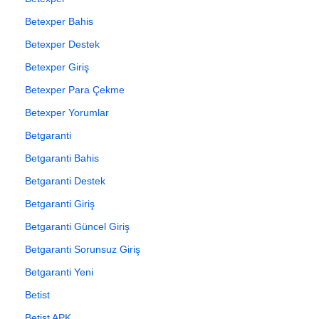
Betexper Bahis
Betexper Destek
Betexper Giriş
Betexper Para Çekme
Betexper Yorumlar
Betgaranti
Betgaranti Bahis
Betgaranti Destek
Betgaranti Giriş
Betgaranti Güncel Giriş
Betgaranti Sorunsuz Giriş
Betgaranti Yeni
Betist
Betist APK