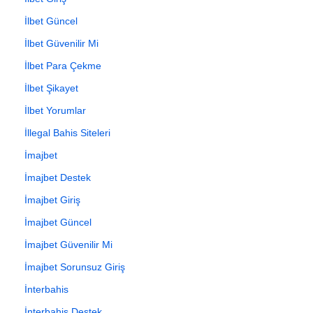
İlbet Güncel
İlbet Güvenilir Mi
İlbet Para Çekme
İlbet Şikayet
İlbet Yorumlar
İllegal Bahis Siteleri
İmajbet
İmajbet Destek
İmajbet Giriş
İmajbet Güncel
İmajbet Güvenilir Mi
İmajbet Sorunsuz Giriş
İnterbahis
İnterbahis Destek