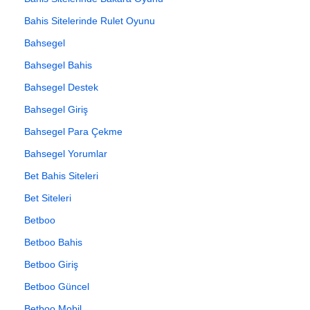
Bahis Sitelerinde Rulet Oyunu
Bahsegel
Bahsegel Bahis
Bahsegel Destek
Bahsegel Giriş
Bahsegel Para Çekme
Bahsegel Yorumlar
Bet Bahis Siteleri
Bet Siteleri
Betboo
Betboo Bahis
Betboo Giriş
Betboo Güncel
Betboo Mobil