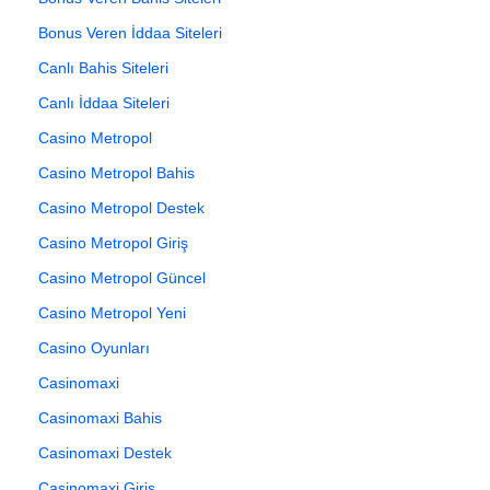
Bonus Veren İddaa Siteleri
Canlı Bahis Siteleri
Canlı İddaa Siteleri
Casino Metropol
Casino Metropol Bahis
Casino Metropol Destek
Casino Metropol Giriş
Casino Metropol Güncel
Casino Metropol Yeni
Casino Oyunları
Casinomaxi
Casinomaxi Bahis
Casinomaxi Destek
Casinomaxi Giriş