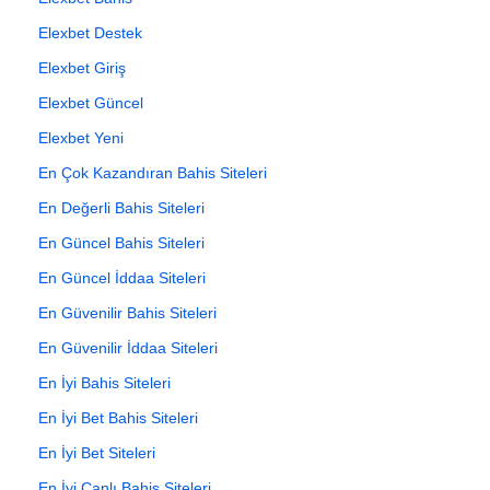
Elexbet Destek
Elexbet Giriş
Elexbet Güncel
Elexbet Yeni
En Çok Kazandıran Bahis Siteleri
En Değerli Bahis Siteleri
En Güncel Bahis Siteleri
En Güncel İddaa Siteleri
En Güvenilir Bahis Siteleri
En Güvenilir İddaa Siteleri
En İyi Bahis Siteleri
En İyi Bet Bahis Siteleri
En İyi Bet Siteleri
En İyi Canlı Bahis Siteleri