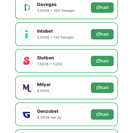
Davegas
Katıl
5.000₺ + 300 freespin
Intobet
Katıl
5.000₺ + 150 freespin
Slotbon
Katıl
7.500₺ + %200
Milyar
Katıl
8.000₺
Genzobet
Katıl
4.000₺ Her Ay