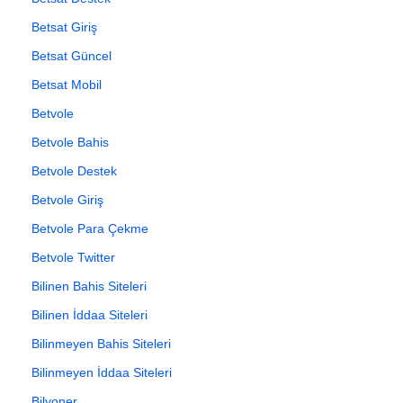
Betsat Giriş
Betsat Güncel
Betsat Mobil
Betvole
Betvole Bahis
Betvole Destek
Betvole Giriş
Betvole Para Çekme
Betvole Twitter
Bilinen Bahis Siteleri
Bilinen İddaa Siteleri
Bilinmeyen Bahis Siteleri
Bilinmeyen İddaa Siteleri
Bilyoner