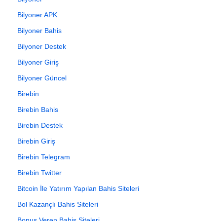
Bilyoner APK
Bilyoner Bahis
Bilyoner Destek
Bilyoner Giriş
Bilyoner Güncel
Birebin
Birebin Bahis
Birebin Destek
Birebin Giriş
Birebin Telegram
Birebin Twitter
Bitcoin İle Yatırım Yapılan Bahis Siteleri
Bol Kazançlı Bahis Siteleri
Bonus Veren Bahis Siteleri