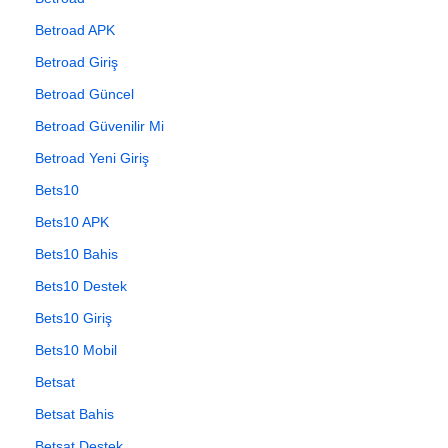
Betroad APK
Betroad Giriş
Betroad Güncel
Betroad Güvenilir Mi
Betroad Yeni Giriş
Bets10
Bets10 APK
Bets10 Bahis
Bets10 Destek
Bets10 Giriş
Bets10 Mobil
Betsat
Betsat Bahis
Betsat Destek