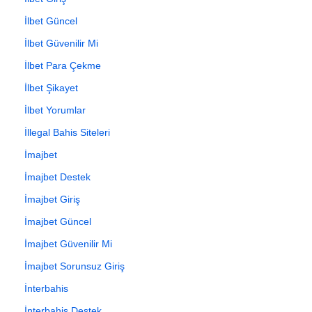
İlbet Güncel
İlbet Güvenilir Mi
İlbet Para Çekme
İlbet Şikayet
İlbet Yorumlar
İllegal Bahis Siteleri
İmajbet
İmajbet Destek
İmajbet Giriş
İmajbet Güncel
İmajbet Güvenilir Mi
İmajbet Sorunsuz Giriş
İnterbahis
İnterbahis Destek