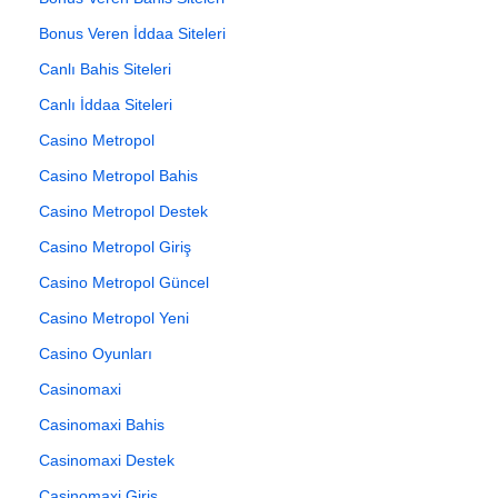
Bonus Veren İddaa Siteleri
Canlı Bahis Siteleri
Canlı İddaa Siteleri
Casino Metropol
Casino Metropol Bahis
Casino Metropol Destek
Casino Metropol Giriş
Casino Metropol Güncel
Casino Metropol Yeni
Casino Oyunları
Casinomaxi
Casinomaxi Bahis
Casinomaxi Destek
Casinomaxi Giriş