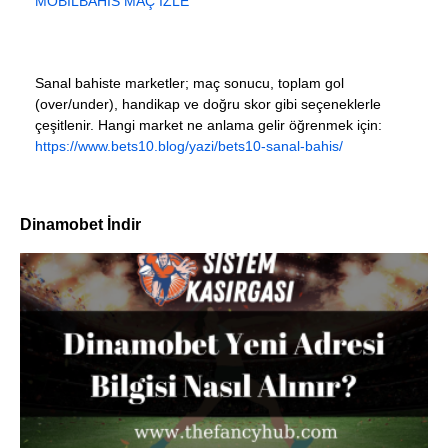
MOBILBAHIS MAÇ İZLE
Sanal bahiste marketler; maç sonucu, toplam gol
(over/under), handikap ve doğru skor gibi seçeneklerle
çeşitlenir. Hangi market ne anlama gelir öğrenmek için:
https://www.bets10.blog/yazi/bets10-sanal-bahis/
Dinamobet İndir