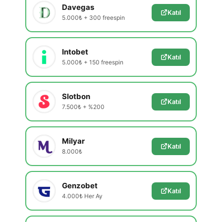
Davegas
Katıl
5.000₺ + 300 freespin
Intobet
Katıl
5.000₺ + 150 freespin
Slotbon
Katıl
7.500₺ + %200
Milyar
Katıl
8.000₺
Genzobet
Katıl
4.000₺ Her Ay