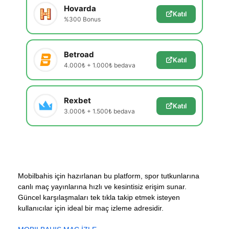
Hovarda
Katıl
%300 Bonus
Betroad
Katıl
4.000₺ + 1.000₺ bedava
Rexbet
Katıl
3.000₺ + 1.500₺ bedava
Mobilbahis için hazırlanan bu platform, spor tutkunlarına
canlı maç yayınlarına hızlı ve kesintisiz erişim sunar.
Güncel karşılaşmaları tek tıkla takip etmek isteyen
kullanıcılar için ideal bir maç izleme adresidir.