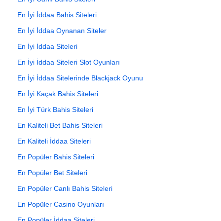
En İyi İddaa Bahis Siteleri
En İyi İddaa Oynanan Siteler
En İyi İddaa Siteleri
En İyi İddaa Siteleri Slot Oyunları
En İyi İddaa Sitelerinde Blackjack Oyunu
En İyi Kaçak Bahis Siteleri
En İyi Türk Bahis Siteleri
En Kaliteli Bet Bahis Siteleri
En Kaliteli İddaa Siteleri
En Popüler Bahis Siteleri
En Popüler Bet Siteleri
En Popüler Canlı Bahis Siteleri
En Popüler Casino Oyunları
En Popüler İddaa Siteleri