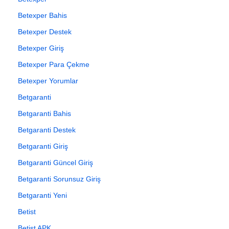
Betexper Bahis
Betexper Destek
Betexper Giriş
Betexper Para Çekme
Betexper Yorumlar
Betgaranti
Betgaranti Bahis
Betgaranti Destek
Betgaranti Giriş
Betgaranti Güncel Giriş
Betgaranti Sorunsuz Giriş
Betgaranti Yeni
Betist
Betist APK