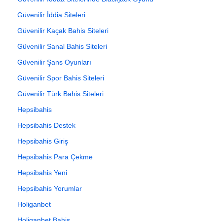
Güvenilir İddia Siteleri
Güvenilir Kaçak Bahis Siteleri
Güvenilir Sanal Bahis Siteleri
Güvenilir Şans Oyunları
Güvenilir Spor Bahis Siteleri
Güvenilir Türk Bahis Siteleri
Hepsibahis
Hepsibahis Destek
Hepsibahis Giriş
Hepsibahis Para Çekme
Hepsibahis Yeni
Hepsibahis Yorumlar
Holiganbet
Holiganbet Bahis