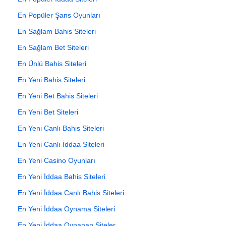
En Popüler Şans Oyunları
En Sağlam Bahis Siteleri
En Sağlam Bet Siteleri
En Ünlü Bahis Siteleri
En Yeni Bahis Siteleri
En Yeni Bet Bahis Siteleri
En Yeni Bet Siteleri
En Yeni Canlı Bahis Siteleri
En Yeni Canlı İddaa Siteleri
En Yeni Casino Oyunları
En Yeni İddaa Bahis Siteleri
En Yeni İddaa Canlı Bahis Siteleri
En Yeni İddaa Oynama Siteleri
En Yeni İddaa Oynanan Siteler