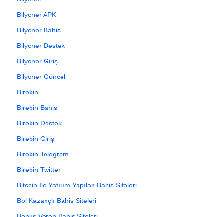
Bilyoner APK
Bilyoner Bahis
Bilyoner Destek
Bilyoner Giriş
Bilyoner Güncel
Birebin
Birebin Bahis
Birebin Destek
Birebin Giriş
Birebin Telegram
Birebin Twitter
Bitcoin İle Yatırım Yapılan Bahis Siteleri
Bol Kazançlı Bahis Siteleri
Bonus Veren Bahis Siteleri