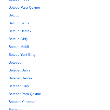
Betboo Para Çekme
Betcup
Betcup Bahis
Betcup Destek
Betcup Giriş
Betcup Mobil
Betcup Yeni Giriş
Betebet
Betebet Bahis
Betebet Destek
Betebet Giriş
Betebet Para Çekme
Betebet Yorumlar
Betexper