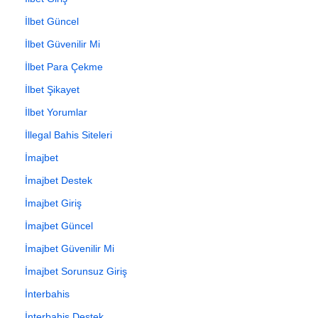
İlbet Güncel
İlbet Güvenilir Mi
İlbet Para Çekme
İlbet Şikayet
İlbet Yorumlar
İllegal Bahis Siteleri
İmajbet
İmajbet Destek
İmajbet Giriş
İmajbet Güncel
İmajbet Güvenilir Mi
İmajbet Sorunsuz Giriş
İnterbahis
İnterbahis Destek