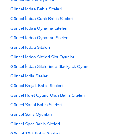
Güncel İddaa Bahis Siteleri
Güncel İddaa Canlı Bahis Siteleri
Güncel İddaa Oynama Siteleri
Güncel İddaa Oynanan Siteler
Güncel İddaa Siteleri
Güncel İddaa Siteleri Slot Oyunları
Güncel İddaa Sitelerinde Blackjack Oyunu
Güncel İddia Siteleri
Güncel Kaçak Bahis Siteleri
Güncel Rulet Oyunu Olan Bahis Siteleri
Güncel Sanal Bahis Siteleri
Güncel Şans Oyunları
Güncel Spor Bahis Siteleri
Güncel Türk Bahis Siteleri