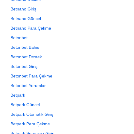
Betnano Giriş
Betnano Güncel
Betnano Para Çekme
Betonbet
Betonbet Bahis
Betonbet Destek
Betonbet Giriş
Betonbet Para Çekme
Betonbet Yorumlar
Betpark
Betpark Güncel
Betpark Otomatik Giriş
Betpark Para Çekme
Betpark Sorunsuz Giriş