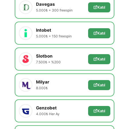
Davegas
Katıl
5.000₺ + 300 freespin
Intobet
Katıl
5.000₺ + 150 freespin
Slotbon
Katıl
7.500₺ + %200
Milyar
Katıl
8.000₺
Genzobet
Katıl
4.000₺ Her Ay