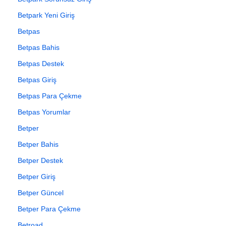
Betpark Yeni Giriş
Betpas
Betpas Bahis
Betpas Destek
Betpas Giriş
Betpas Para Çekme
Betpas Yorumlar
Betper
Betper Bahis
Betper Destek
Betper Giriş
Betper Güncel
Betper Para Çekme
Betroad