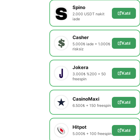
Spino
Katıl
2.000 USDT nakit
iade
Casher
Katıl
5.000₺ iade + 1.000₺
risksiz
Jokera
Katıl
3.000₺ %200 + 50
freespin
CasinoMaxi
Katıl
6.500₺ + 150 freespin
Hitpot
Katıl
5.000₺ + 100 freespin