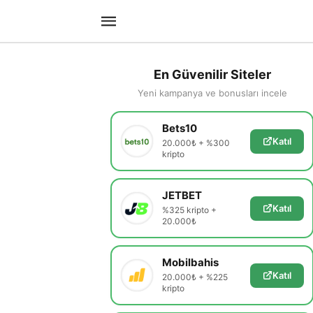
En Güvenilir Siteler
Yeni kampanya ve bonusları incele
Bets10
Katıl
20.000₺ + %300
kripto
JETBET
Katıl
%325 kripto +
20.000₺
Mobilbahis
Katıl
20.000₺ + %225
kripto