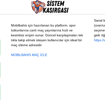
Sanal b
Mobilbahis için hazırlanan bu platform, spor
(over/u
tutkunlarına canlı maç yayınlarına hızlı ve
seçenek
kesintisiz erişim sunar. Güncel karşılaşmaları tek
gelir ö
tıkla takip etmek isteyen kullanıcılar için ideal bir
https:/
maç izleme adresidir.
MOBILBAHIS MAÇ İZLE