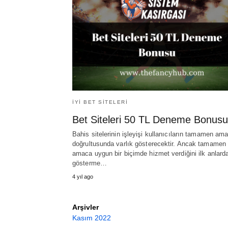
İYI BET SITELERI
Bet Siteleri 50 TL Deneme Bonusu
Bahis sitelerinin işleyişi kullanıcıların tamamen ama
doğrultusunda varlık gösterecektir. Ancak tamamen
amaca uygun bir biçimde hizmet verdiğini ilk anlard
gösterme…
4 yıl ago
Arşivler
Kasım 2022