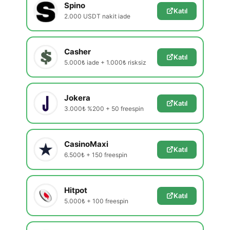
Spino
Katıl
2.000 USDT nakit iade
Casher
Katıl
5.000₺ iade + 1.000₺ risksiz
Jokera
Katıl
3.000₺ %200 + 50 freespin
CasinoMaxi
Katıl
6.500₺ + 150 freespin
Hitpot
Katıl
5.000₺ + 100 freespin