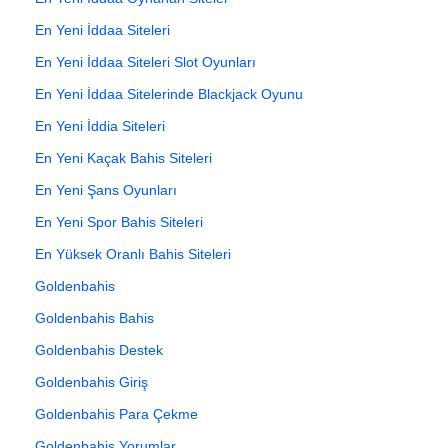
En Yeni İddaa Siteleri
En Yeni İddaa Siteleri Slot Oyunları
En Yeni İddaa Sitelerinde Blackjack Oyunu
En Yeni İddia Siteleri
En Yeni Kaçak Bahis Siteleri
En Yeni Şans Oyunları
En Yeni Spor Bahis Siteleri
En Yüksek Oranlı Bahis Siteleri
Goldenbahis
Goldenbahis Bahis
Goldenbahis Destek
Goldenbahis Giriş
Goldenbahis Para Çekme
Goldenbahis Yorumlar