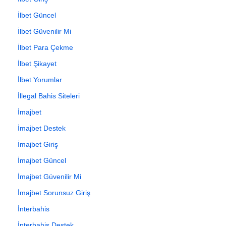
İlbet Güncel
İlbet Güvenilir Mi
İlbet Para Çekme
İlbet Şikayet
İlbet Yorumlar
İllegal Bahis Siteleri
İmajbet
İmajbet Destek
İmajbet Giriş
İmajbet Güncel
İmajbet Güvenilir Mi
İmajbet Sorunsuz Giriş
İnterbahis
İnterbahis Destek