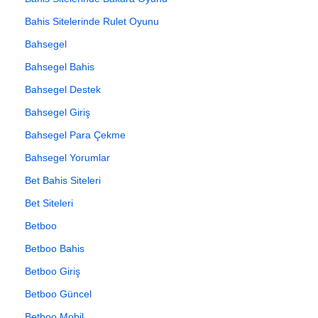
Bahis Sitelerinde Rulet Oyunu
Bahsegel
Bahsegel Bahis
Bahsegel Destek
Bahsegel Giriş
Bahsegel Para Çekme
Bahsegel Yorumlar
Bet Bahis Siteleri
Bet Siteleri
Betboo
Betboo Bahis
Betboo Giriş
Betboo Güncel
Betboo Mobil