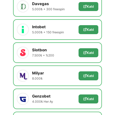
Davegas
Katıl
5.000₺ + 300 freespin
Intobet
Katıl
5.000₺ + 150 freespin
Slotbon
Katıl
7.500₺ + %200
Milyar
Katıl
8.000₺
Genzobet
Katıl
4.000₺ Her Ay