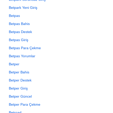
Betpark Yeni Giriş
Betpas
Betpas Bahis
Betpas Destek
Betpas Giriş
Betpas Para Çekme
Betpas Yorumlar
Betper
Betper Bahis
Betper Destek
Betper Giriş
Betper Güncel
Betper Para Çekme
Betroad