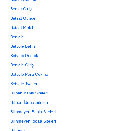
Betsat Giriş
Betsat Güncel
Betsat Mobil
Betvole
Betvole Bahis
Betvole Destek
Betvole Giriş
Betvole Para Çekme
Betvole Twitter
Bilinen Bahis Siteleri
Bilinen İddaa Siteleri
Bilinmeyen Bahis Siteleri
Bilinmeyen İddaa Siteleri
Bilyoner