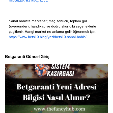
MOBILBAHIS MAÇ İZLE
Sanal bahiste marketler; maç sonucu, toplam gol
(over/under), handikap ve doğru skor gibi seçeneklerle
çeşitlenir. Hangi market ne anlama gelir öğrenmek için:
https://www.bets10.blog/yazi/bets10-sanal-bahis/
Betgaranti Güncel Giriş