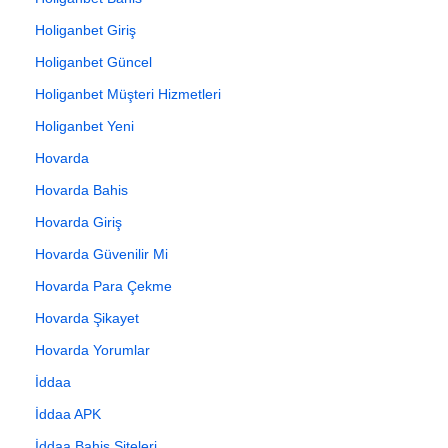
Holiganbet Giriş
Holiganbet Güncel
Holiganbet Müşteri Hizmetleri
Holiganbet Yeni
Hovarda
Hovarda Bahis
Hovarda Giriş
Hovarda Güvenilir Mi
Hovarda Para Çekme
Hovarda Şikayet
Hovarda Yorumlar
İddaa
İddaa APK
İddaa Bahis Siteleri