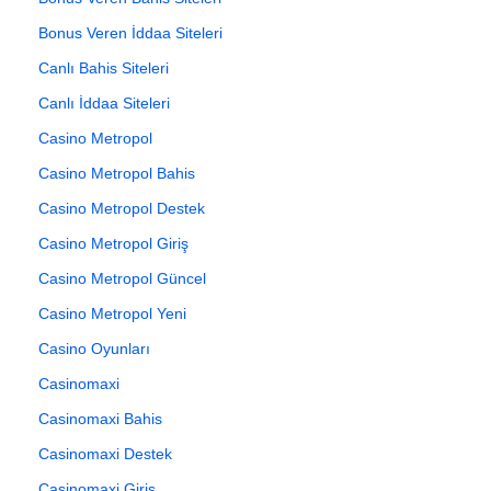
Bonus Veren İddaa Siteleri
Canlı Bahis Siteleri
Canlı İddaa Siteleri
Casino Metropol
Casino Metropol Bahis
Casino Metropol Destek
Casino Metropol Giriş
Casino Metropol Güncel
Casino Metropol Yeni
Casino Oyunları
Casinomaxi
Casinomaxi Bahis
Casinomaxi Destek
Casinomaxi Giriş