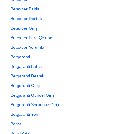
Betexper Bahis
Betexper Destek
Betexper Giriş
Betexper Para Çekme
Betexper Yorumlar
Betgaranti
Betgaranti Bahis
Betgaranti Destek
Betgaranti Giriş
Betgaranti Güncel Giriş
Betgaranti Sorunsuz Giriş
Betgaranti Yeni
Betist
Betist APK