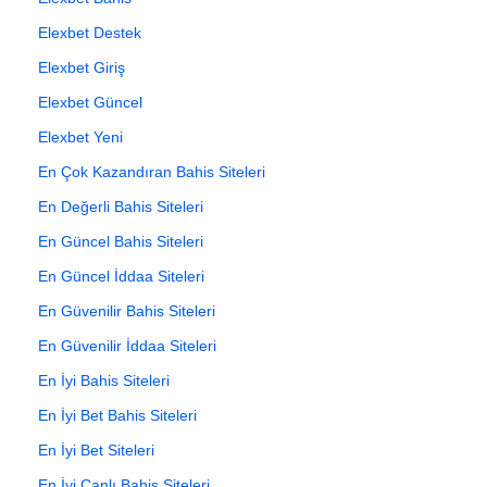
Elexbet Destek
Elexbet Giriş
Elexbet Güncel
Elexbet Yeni
En Çok Kazandıran Bahis Siteleri
En Değerli Bahis Siteleri
En Güncel Bahis Siteleri
En Güncel İddaa Siteleri
En Güvenilir Bahis Siteleri
En Güvenilir İddaa Siteleri
En İyi Bahis Siteleri
En İyi Bet Bahis Siteleri
En İyi Bet Siteleri
En İyi Canlı Bahis Siteleri