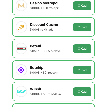
Casino Metropol
Katıl
8.000₺ + 150 freespin
Discount Casino
Katıl
5.000₺ nakit iade
Betelli
Katıl
5.050₺ + 500₺ bedava
Betchip
Katıl
6.000₺ + 80 freespin
Winnit
Katıl
5.000₺ + 500₺ bedava