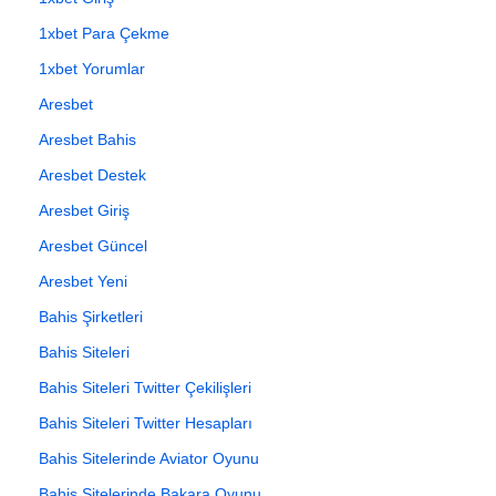
1xbet Para Çekme
1xbet Yorumlar
Aresbet
Aresbet Bahis
Aresbet Destek
Aresbet Giriş
Aresbet Güncel
Aresbet Yeni
Bahis Şirketleri
Bahis Siteleri
Bahis Siteleri Twitter Çekilişleri
Bahis Siteleri Twitter Hesapları
Bahis Sitelerinde Aviator Oyunu
Bahis Sitelerinde Bakara Oyunu