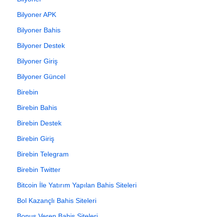
Bilyoner APK
Bilyoner Bahis
Bilyoner Destek
Bilyoner Giriş
Bilyoner Güncel
Birebin
Birebin Bahis
Birebin Destek
Birebin Giriş
Birebin Telegram
Birebin Twitter
Bitcoin İle Yatırım Yapılan Bahis Siteleri
Bol Kazançlı Bahis Siteleri
Bonus Veren Bahis Siteleri