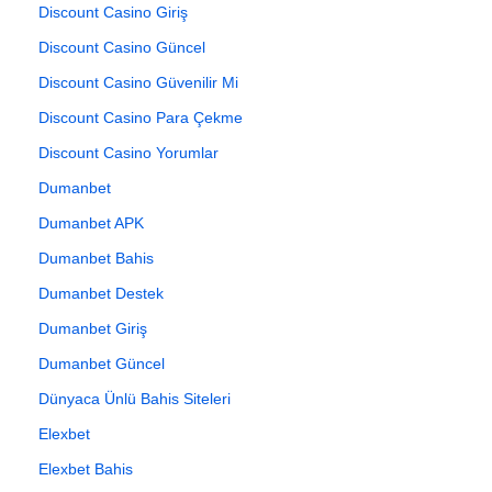
Discount Casino Giriş
Discount Casino Güncel
Discount Casino Güvenilir Mi
Discount Casino Para Çekme
Discount Casino Yorumlar
Dumanbet
Dumanbet APK
Dumanbet Bahis
Dumanbet Destek
Dumanbet Giriş
Dumanbet Güncel
Dünyaca Ünlü Bahis Siteleri
Elexbet
Elexbet Bahis