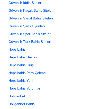
Güvenilir İddia Siteleri
Güvenilir Kaçak Bahis Siteleri
Güvenilir Sanal Bahis Siteleri
Güvenilir Şans Oyunları
Güvenilir Spor Bahis Siteleri
Güvenilir Türk Bahis Siteleri
Hepsibahis
Hepsibahis Destek
Hepsibahis Giriş
Hepsibahis Para Çekme
Hepsibahis Yeni
Hepsibahis Yorumlar
Holiganbet
Holiganbet Bahis