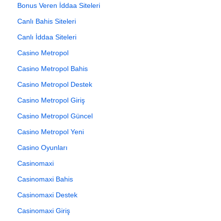
Bonus Veren İddaa Siteleri
Canlı Bahis Siteleri
Canlı İddaa Siteleri
Casino Metropol
Casino Metropol Bahis
Casino Metropol Destek
Casino Metropol Giriş
Casino Metropol Güncel
Casino Metropol Yeni
Casino Oyunları
Casinomaxi
Casinomaxi Bahis
Casinomaxi Destek
Casinomaxi Giriş