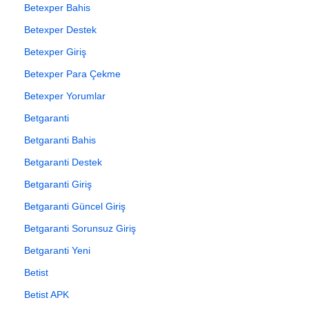
Betexper Bahis
Betexper Destek
Betexper Giriş
Betexper Para Çekme
Betexper Yorumlar
Betgaranti
Betgaranti Bahis
Betgaranti Destek
Betgaranti Giriş
Betgaranti Güncel Giriş
Betgaranti Sorunsuz Giriş
Betgaranti Yeni
Betist
Betist APK