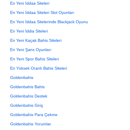
En Yeni İddaa Siteleri
En Yeni İddaa Siteleri Slot Oyunları
En Yeni İddaa Sitelerinde Blackjack Oyunu
En Yeni İddia Siteleri
En Yeni Kaçak Bahis Siteleri
En Yeni Şans Oyunları
En Yeni Spor Bahis Siteleri
En Yüksek Oranlı Bahis Siteleri
Goldenbahis
Goldenbahis Bahis
Goldenbahis Destek
Goldenbahis Giriş
Goldenbahis Para Çekme
Goldenbahis Yorumlar