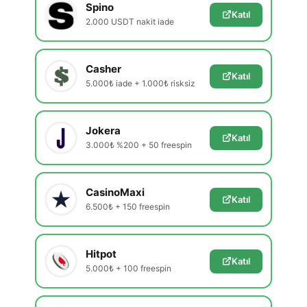
Spino
Katıl
2.000 USDT nakit iade
Casher
Katıl
5.000₺ iade + 1.000₺ risksiz
Jokera
Katıl
3.000₺ %200 + 50 freespin
CasinoMaxi
Katıl
6.500₺ + 150 freespin
Hitpot
Katıl
5.000₺ + 100 freespin