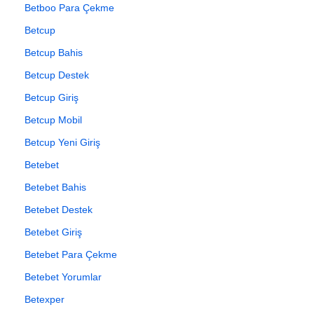
Betboo Para Çekme
Betcup
Betcup Bahis
Betcup Destek
Betcup Giriş
Betcup Mobil
Betcup Yeni Giriş
Betebet
Betebet Bahis
Betebet Destek
Betebet Giriş
Betebet Para Çekme
Betebet Yorumlar
Betexper