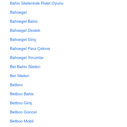
Bahis Sitelerinde Rulet Oyunu
Bahsegel
Bahsegel Bahis
Bahsegel Destek
Bahsegel Giriş
Bahsegel Para Çekme
Bahsegel Yorumlar
Bet Bahis Siteleri
Bet Siteleri
Betboo
Betboo Bahis
Betboo Giriş
Betboo Güncel
Betboo Mobil