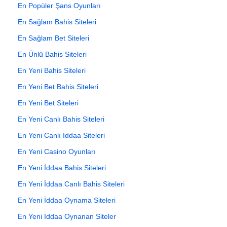
En Popüler Şans Oyunları
En Sağlam Bahis Siteleri
En Sağlam Bet Siteleri
En Ünlü Bahis Siteleri
En Yeni Bahis Siteleri
En Yeni Bet Bahis Siteleri
En Yeni Bet Siteleri
En Yeni Canlı Bahis Siteleri
En Yeni Canlı İddaa Siteleri
En Yeni Casino Oyunları
En Yeni İddaa Bahis Siteleri
En Yeni İddaa Canlı Bahis Siteleri
En Yeni İddaa Oynama Siteleri
En Yeni İddaa Oynanan Siteler