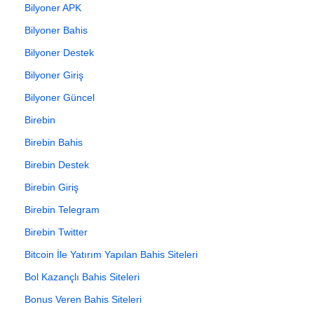
Bilyoner APK
Bilyoner Bahis
Bilyoner Destek
Bilyoner Giriş
Bilyoner Güncel
Birebin
Birebin Bahis
Birebin Destek
Birebin Giriş
Birebin Telegram
Birebin Twitter
Bitcoin İle Yatırım Yapılan Bahis Siteleri
Bol Kazançlı Bahis Siteleri
Bonus Veren Bahis Siteleri