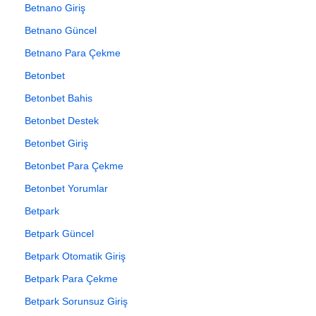
Betnano Giriş
Betnano Güncel
Betnano Para Çekme
Betonbet
Betonbet Bahis
Betonbet Destek
Betonbet Giriş
Betonbet Para Çekme
Betonbet Yorumlar
Betpark
Betpark Güncel
Betpark Otomatik Giriş
Betpark Para Çekme
Betpark Sorunsuz Giriş