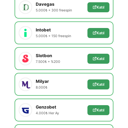
Davegas
Katıl
5.000₺ + 300 freespin
Intobet
Katıl
5.000₺ + 150 freespin
Slotbon
Katıl
7.500₺ + %200
Milyar
Katıl
8.000₺
Genzobet
Katıl
4.000₺ Her Ay