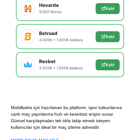
Hovarda
Katıl
%300 Bonus
Betroad
Katıl
4.000₺ + 1.000₺ bedava
Rexbet
Katıl
3.000₺ + 1.500₺ bedava
Mobilbahis için hazırlanan bu platform, spor tutkunlarına
canlı maç yayınlarına hızlı ve kesintisiz erişim sunar.
Güncel karşılaşmaları tek tıkla takip etmek isteyen
kullanıcılar için ideal bir maç izleme adresidir.