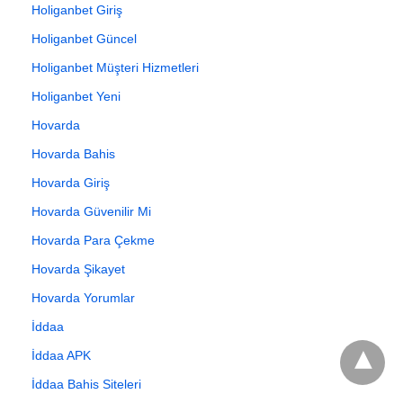
Holiganbet Giriş
Holiganbet Güncel
Holiganbet Müşteri Hizmetleri
Holiganbet Yeni
Hovarda
Hovarda Bahis
Hovarda Giriş
Hovarda Güvenilir Mi
Hovarda Para Çekme
Hovarda Şikayet
Hovarda Yorumlar
İddaa
İddaa APK
İddaa Bahis Siteleri