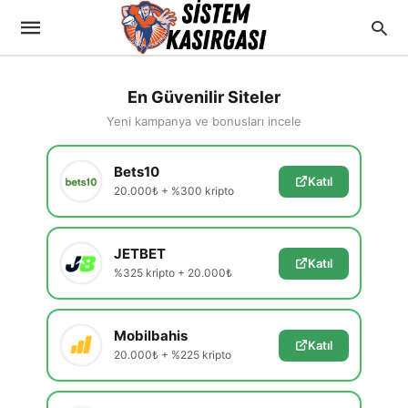
En Güvenilir Siteler
Yeni kampanya ve bonusları incele
Bets10
Katıl
20.000₺ + %300 kripto
JETBET
Katıl
%325 kripto + 20.000₺
Mobilbahis
Katıl
20.000₺ + %225 kripto