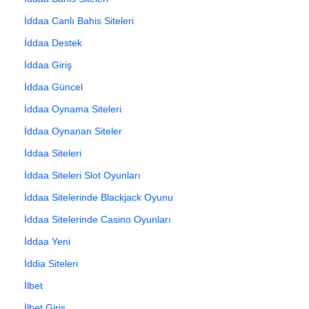
İddaa Canlı Bahis Siteleri
İddaa Destek
İddaa Giriş
İddaa Güncel
İddaa Oynama Siteleri
İddaa Oynanan Siteler
İddaa Siteleri
İddaa Siteleri Slot Oyunları
İddaa Sitelerinde Blackjack Oyunu
İddaa Sitelerinde Casino Oyunları
İddaa Yeni
İddia Siteleri
İlbet
İlbet Giriş