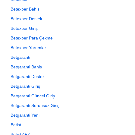
Betexper Bahis
Betexper Destek
Betexper Giriş
Betexper Para Çekme
Betexper Yorumlar
Betgaranti
Betgaranti Bahis
Betgaranti Destek
Betgaranti Giriş
Betgaranti Güncel Giriş
Betgaranti Sorunsuz Giriş
Betgaranti Yeni
Betist
Betist APK