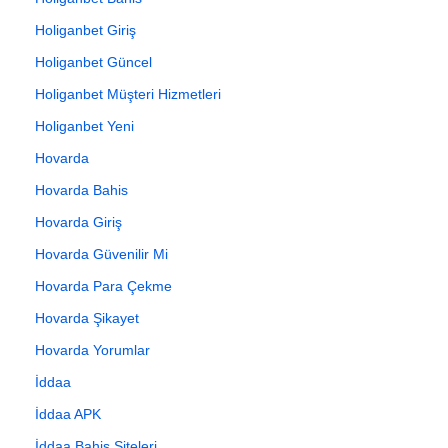
Holiganbet Giriş
Holiganbet Güncel
Holiganbet Müşteri Hizmetleri
Holiganbet Yeni
Hovarda
Hovarda Bahis
Hovarda Giriş
Hovarda Güvenilir Mi
Hovarda Para Çekme
Hovarda Şikayet
Hovarda Yorumlar
İddaa
İddaa APK
İddaa Bahis Siteleri