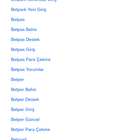
Betpark Yeni Giriş
Betpas
Betpas Bahis
Betpas Destek
Betpas Giriş
Betpas Para Çekme
Betpas Yorumlar
Betper
Betper Bahis
Betper Destek
Betper Giriş
Betper Güncel
Betper Para Çekme
Betroad