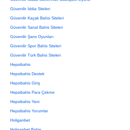
Güvenilir İddia Siteleri
Güvenilir Kaçak Bahis Siteleri
Güvenilir Sanal Bahis Siteleri
Güvenilir Şans Oyunları
Güvenilir Spor Bahis Siteleri
Güvenilir Türk Bahis Siteleri
Hepsibahis
Hepsibahis Destek
Hepsibahis Giriş
Hepsibahis Para Çekme
Hepsibahis Yeni
Hepsibahis Yorumlar
Holiganbet
Holiganbet Bahis