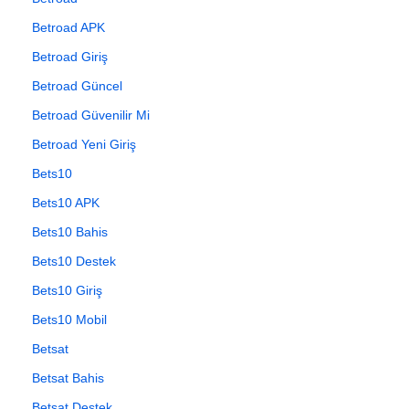
Betroad APK
Betroad Giriş
Betroad Güncel
Betroad Güvenilir Mi
Betroad Yeni Giriş
Bets10
Bets10 APK
Bets10 Bahis
Bets10 Destek
Bets10 Giriş
Bets10 Mobil
Betsat
Betsat Bahis
Betsat Destek