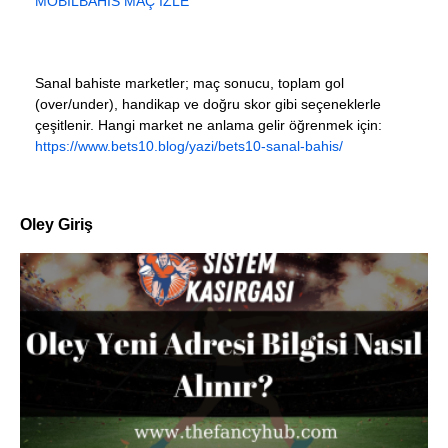
MOBILBAHIS MAÇ İZLE
Sanal bahiste marketler; maç sonucu, toplam gol
(over/under), handikap ve doğru skor gibi seçeneklerle
çeşitlenir. Hangi market ne anlama gelir öğrenmek için:
https://www.bets10.blog/yazi/bets10-sanal-bahis/
Oley Giriş