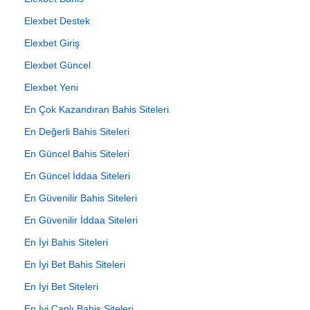
Elexbet Destek
Elexbet Giriş
Elexbet Güncel
Elexbet Yeni
En Çok Kazandıran Bahis Siteleri
En Değerli Bahis Siteleri
En Güncel Bahis Siteleri
En Güncel İddaa Siteleri
En Güvenilir Bahis Siteleri
En Güvenilir İddaa Siteleri
En İyi Bahis Siteleri
En İyi Bet Bahis Siteleri
En İyi Bet Siteleri
En İyi Canlı Bahis Siteleri