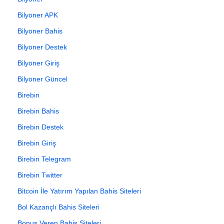
Bilyoner APK
Bilyoner Bahis
Bilyoner Destek
Bilyoner Giriş
Bilyoner Güncel
Birebin
Birebin Bahis
Birebin Destek
Birebin Giriş
Birebin Telegram
Birebin Twitter
Bitcoin İle Yatırım Yapılan Bahis Siteleri
Bol Kazançlı Bahis Siteleri
Bonus Veren Bahis Siteleri