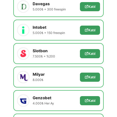
Davegas
Katıl
5.000₺ + 300 freespin
Intobet
Katıl
5.000₺ + 150 freespin
Slotbon
Katıl
7.500₺ + %200
Milyar
Katıl
8.000₺
Genzobet
Katıl
4.000₺ Her Ay