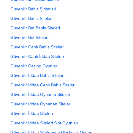
Güvenilir Bahis Şirketleri
Güvenilir Bahis Siteleri
Güvenilir Bet Bahis Siteleri
Güvenilir Bet Siteleri
Güvenilir Canlı Bahis Siteleri
Güvenilir Canlı İddaa Siteleri
Güvenilir Casino Oyunları
Güvenilir İddaa Bahis Siteleri
Güvenilir İddaa Canlı Bahis Siteleri
Güvenilir İddaa Oynama Siteleri
Güvenilir İddaa Oynanan Siteler
Güvenilir İddaa Siteleri
Güvenilir İddaa Siteleri Slot Oyunları
Güvenilir İddaa Sitelerinde Blackjack Oyunu