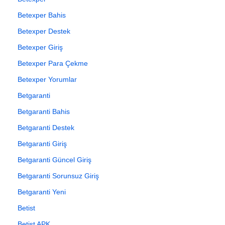
Betexper Bahis
Betexper Destek
Betexper Giriş
Betexper Para Çekme
Betexper Yorumlar
Betgaranti
Betgaranti Bahis
Betgaranti Destek
Betgaranti Giriş
Betgaranti Güncel Giriş
Betgaranti Sorunsuz Giriş
Betgaranti Yeni
Betist
Betist APK