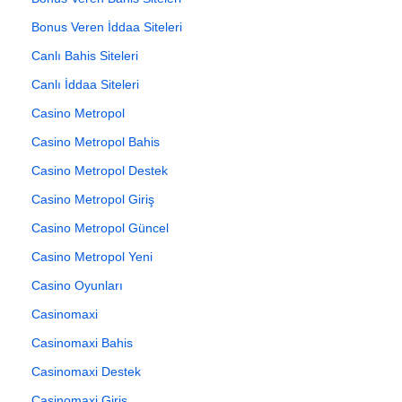
Bonus Veren İddaa Siteleri
Canlı Bahis Siteleri
Canlı İddaa Siteleri
Casino Metropol
Casino Metropol Bahis
Casino Metropol Destek
Casino Metropol Giriş
Casino Metropol Güncel
Casino Metropol Yeni
Casino Oyunları
Casinomaxi
Casinomaxi Bahis
Casinomaxi Destek
Casinomaxi Giriş