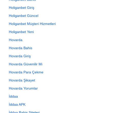
Holiganbet Giriş
Holiganbet Güncel
Holiganbet Müşteri Hizmetleri
Holiganbet Yeni
Hovarda
Hovarda Bahis
Hovarda Giriş
Hovarda Güvenilir Mi
Hovarda Para Çekme
Hovarda Şikayet
Hovarda Yorumlar
İddaa
İddaa APK
İddaa Bahis Siteleri