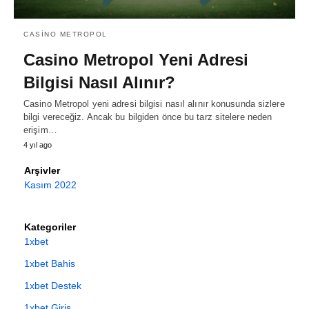
CASINO METROPOL
Casino Metropol Yeni Adresi
Bilgisi Nasıl Alınır?
Casino Metropol yeni adresi bilgisi nasıl alınır konusunda sizlere
bilgi vereceğiz. Ancak bu bilgiden önce bu tarz sitelere neden
erişim…
4 yıl ago
Arşivler
Kasım 2022
Kategoriler
1xbet
1xbet Bahis
1xbet Destek
1xbet Giriş