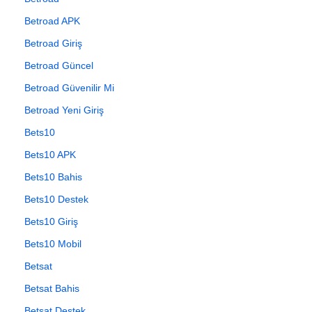
Betroad APK
Betroad Giriş
Betroad Güncel
Betroad Güvenilir Mi
Betroad Yeni Giriş
Bets10
Bets10 APK
Bets10 Bahis
Bets10 Destek
Bets10 Giriş
Bets10 Mobil
Betsat
Betsat Bahis
Betsat Destek