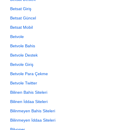
Betsat Giriş
Betsat Güncel
Betsat Mobil
Betvole
Betvole Bahis
Betvole Destek
Betvole Giriş
Betvole Para Çekme
Betvole Twitter
Bilinen Bahis Siteleri
Bilinen İddaa Siteleri
Bilinmeyen Bahis Siteleri
Bilinmeyen İddaa Siteleri
Bilyoner