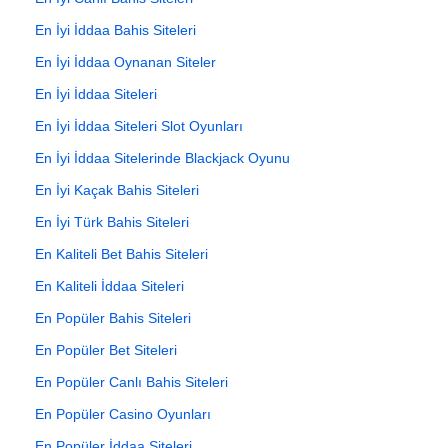
En İyi İddaa Bahis Siteleri
En İyi İddaa Oynanan Siteler
En İyi İddaa Siteleri
En İyi İddaa Siteleri Slot Oyunları
En İyi İddaa Sitelerinde Blackjack Oyunu
En İyi Kaçak Bahis Siteleri
En İyi Türk Bahis Siteleri
En Kaliteli Bet Bahis Siteleri
En Kaliteli İddaa Siteleri
En Popüler Bahis Siteleri
En Popüler Bet Siteleri
En Popüler Canlı Bahis Siteleri
En Popüler Casino Oyunları
En Popüler İddaa Siteleri