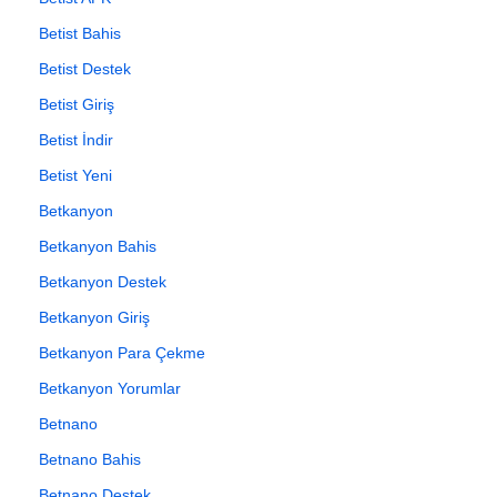
Betist Bahis
Betist Destek
Betist Giriş
Betist İndir
Betist Yeni
Betkanyon
Betkanyon Bahis
Betkanyon Destek
Betkanyon Giriş
Betkanyon Para Çekme
Betkanyon Yorumlar
Betnano
Betnano Bahis
Betnano Destek