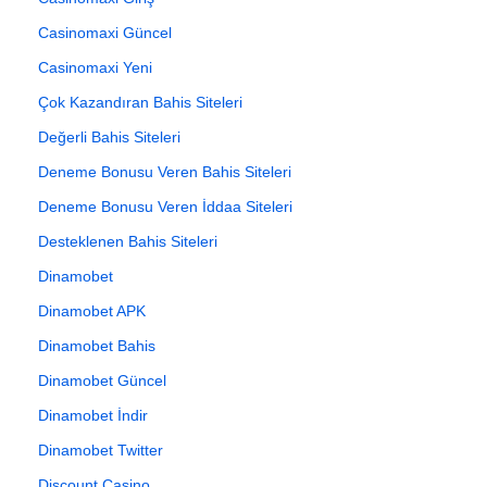
Casinomaxi Güncel
Casinomaxi Yeni
Çok Kazandıran Bahis Siteleri
Değerli Bahis Siteleri
Deneme Bonusu Veren Bahis Siteleri
Deneme Bonusu Veren İddaa Siteleri
Desteklenen Bahis Siteleri
Dinamobet
Dinamobet APK
Dinamobet Bahis
Dinamobet Güncel
Dinamobet İndir
Dinamobet Twitter
Discount Casino