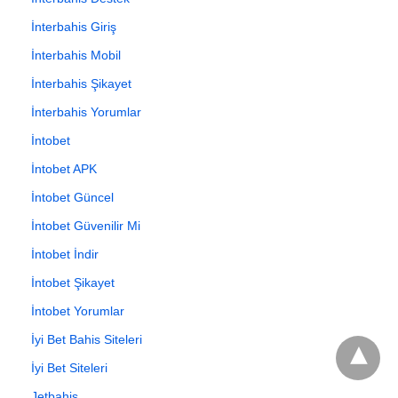
İnterbahis Giriş
İnterbahis Mobil
İnterbahis Şikayet
İnterbahis Yorumlar
İntobet
İntobet APK
İntobet Güncel
İntobet Güvenilir Mi
İntobet İndir
İntobet Şikayet
İntobet Yorumlar
İyi Bet Bahis Siteleri
İyi Bet Siteleri
Jetbahis