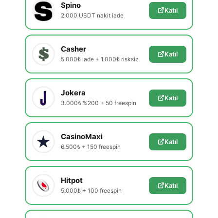
Spino
Katıl
2.000 USDT nakit iade
Casher
Katıl
5.000₺ iade + 1.000₺ risksiz
Jokera
Katıl
3.000₺ %200 + 50 freespin
CasinoMaxi
Katıl
6.500₺ + 150 freespin
Hitpot
Katıl
5.000₺ + 100 freespin