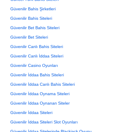
Güvenilir Bahis Şirketleri
Güvenilir Bahis Siteleri
Güvenilir Bet Bahis Siteleri
Güvenilir Bet Siteleri
Güvenilir Canlı Bahis Siteleri
Güvenilir Canlı İddaa Siteleri
Güvenilir Casino Oyunları
Güvenilir İddaa Bahis Siteleri
Güvenilir İddaa Canlı Bahis Siteleri
Güvenilir İddaa Oynama Siteleri
Güvenilir İddaa Oynanan Siteler
Güvenilir İddaa Siteleri
Güvenilir İddaa Siteleri Slot Oyunları
Güvenilir İddaa Sitelerinde Blackjack Oyunu