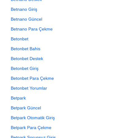
Betnano Giriş
Betnano Güncel
Betnano Para Çekme
Betonbet
Betonbet Bahis
Betonbet Destek
Betonbet Giriş
Betonbet Para Çekme
Betonbet Yorumlar
Betpark
Betpark Güncel
Betpark Otomatik Giriş
Betpark Para Çekme
Betpark Sorunsuz Giriş