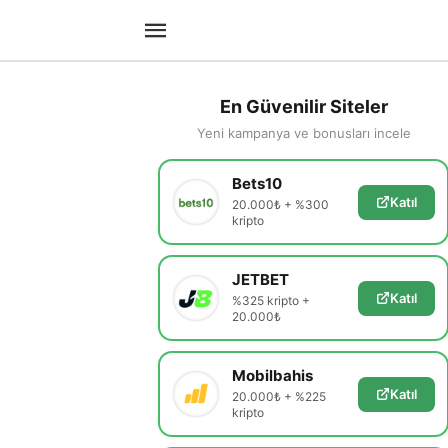
En Güvenilir Siteler
Yeni kampanya ve bonusları incele
Bets10
Katıl
20.000₺ + %300
kripto
JETBET
Katıl
%325 kripto +
20.000₺
Mobilbahis
Katıl
20.000₺ + %225
kripto