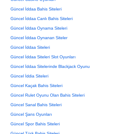
Güncel İddaa Bahis Siteleri
Güncel İddaa Canlı Bahis Siteleri
Güncel İddaa Oynama Siteleri
Güncel İddaa Oynanan Siteler
Güncel İddaa Siteleri
Güncel İddaa Siteleri Slot Oyunları
Güncel İddaa Sitelerinde Blackjack Oyunu
Güncel İddia Siteleri
Güncel Kaçak Bahis Siteleri
Güncel Rulet Oyunu Olan Bahis Siteleri
Güncel Sanal Bahis Siteleri
Güncel Şans Oyunları
Güncel Spor Bahis Siteleri
Güncel Türk Bahis Siteleri