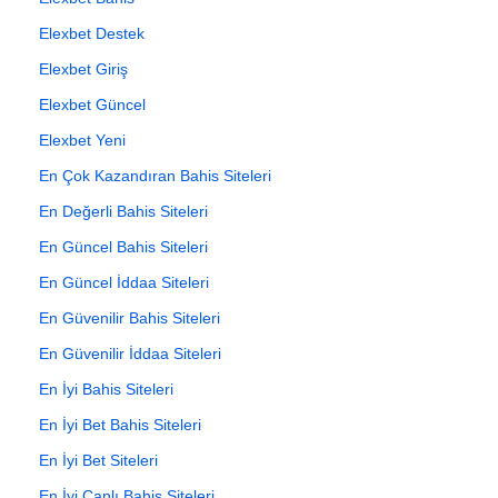
Elexbet Destek
Elexbet Giriş
Elexbet Güncel
Elexbet Yeni
En Çok Kazandıran Bahis Siteleri
En Değerli Bahis Siteleri
En Güncel Bahis Siteleri
En Güncel İddaa Siteleri
En Güvenilir Bahis Siteleri
En Güvenilir İddaa Siteleri
En İyi Bahis Siteleri
En İyi Bet Bahis Siteleri
En İyi Bet Siteleri
En İyi Canlı Bahis Siteleri