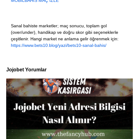
MOBILBAHIS MAÇ İZLE
Sanal bahiste marketler; maç sonucu, toplam gol
(over/under), handikap ve doğru skor gibi seçeneklerle
çeşitlenir. Hangi market ne anlama gelir öğrenmek için:
https://www.bets10.blog/yazi/bets10-sanal-bahis/
Jojobet Yorumlar