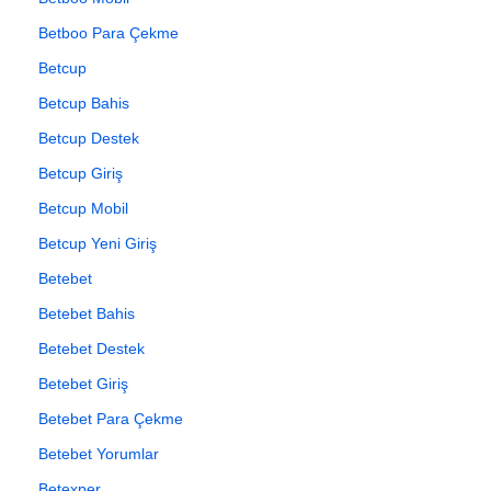
Betboo Para Çekme
Betcup
Betcup Bahis
Betcup Destek
Betcup Giriş
Betcup Mobil
Betcup Yeni Giriş
Betebet
Betebet Bahis
Betebet Destek
Betebet Giriş
Betebet Para Çekme
Betebet Yorumlar
Betexper