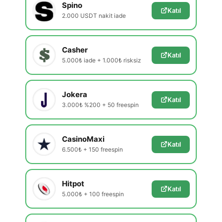
Spino
Katıl
2.000 USDT nakit iade
Casher
Katıl
5.000₺ iade + 1.000₺ risksiz
Jokera
Katıl
3.000₺ %200 + 50 freespin
CasinoMaxi
Katıl
6.500₺ + 150 freespin
Hitpot
Katıl
5.000₺ + 100 freespin