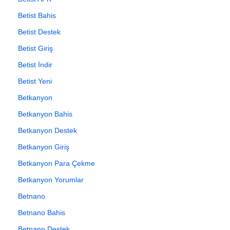
Betist Bahis
Betist Destek
Betist Giriş
Betist İndir
Betist Yeni
Betkanyon
Betkanyon Bahis
Betkanyon Destek
Betkanyon Giriş
Betkanyon Para Çekme
Betkanyon Yorumlar
Betnano
Betnano Bahis
Betnano Destek