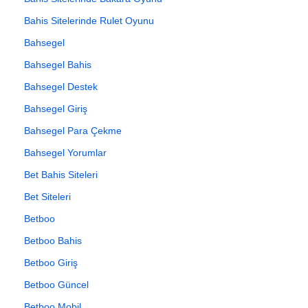
Bahis Sitelerinde Rulet Oyunu
Bahsegel
Bahsegel Bahis
Bahsegel Destek
Bahsegel Giriş
Bahsegel Para Çekme
Bahsegel Yorumlar
Bet Bahis Siteleri
Bet Siteleri
Betboo
Betboo Bahis
Betboo Giriş
Betboo Güncel
Betboo Mobil