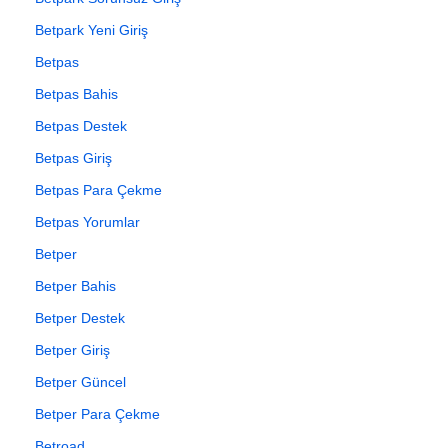
Betpark Yeni Giriş
Betpas
Betpas Bahis
Betpas Destek
Betpas Giriş
Betpas Para Çekme
Betpas Yorumlar
Betper
Betper Bahis
Betper Destek
Betper Giriş
Betper Güncel
Betper Para Çekme
Betroad