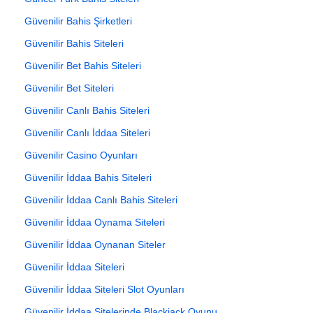
Güvenilir Bahis Şirketleri
Güvenilir Bahis Siteleri
Güvenilir Bet Bahis Siteleri
Güvenilir Bet Siteleri
Güvenilir Canlı Bahis Siteleri
Güvenilir Canlı İddaa Siteleri
Güvenilir Casino Oyunları
Güvenilir İddaa Bahis Siteleri
Güvenilir İddaa Canlı Bahis Siteleri
Güvenilir İddaa Oynama Siteleri
Güvenilir İddaa Oynanan Siteler
Güvenilir İddaa Siteleri
Güvenilir İddaa Siteleri Slot Oyunları
Güvenilir İddaa Sitelerinde Blackjack Oyunu