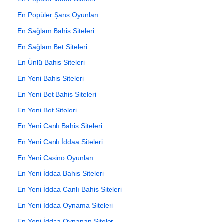
En Popüler Şans Oyunları
En Sağlam Bahis Siteleri
En Sağlam Bet Siteleri
En Ünlü Bahis Siteleri
En Yeni Bahis Siteleri
En Yeni Bet Bahis Siteleri
En Yeni Bet Siteleri
En Yeni Canlı Bahis Siteleri
En Yeni Canlı İddaa Siteleri
En Yeni Casino Oyunları
En Yeni İddaa Bahis Siteleri
En Yeni İddaa Canlı Bahis Siteleri
En Yeni İddaa Oynama Siteleri
En Yeni İddaa Oynanan Siteler