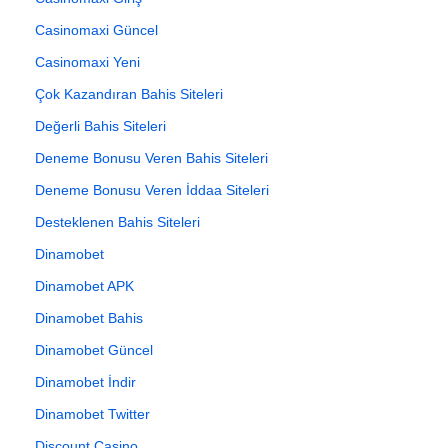
Casinomaxi Güncel
Casinomaxi Yeni
Çok Kazandıran Bahis Siteleri
Değerli Bahis Siteleri
Deneme Bonusu Veren Bahis Siteleri
Deneme Bonusu Veren İddaa Siteleri
Desteklenen Bahis Siteleri
Dinamobet
Dinamobet APK
Dinamobet Bahis
Dinamobet Güncel
Dinamobet İndir
Dinamobet Twitter
Discount Casino