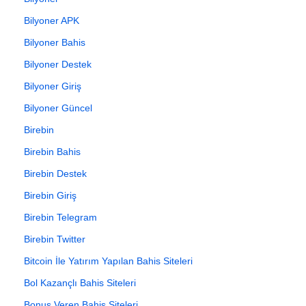
Bilyoner APK
Bilyoner Bahis
Bilyoner Destek
Bilyoner Giriş
Bilyoner Güncel
Birebin
Birebin Bahis
Birebin Destek
Birebin Giriş
Birebin Telegram
Birebin Twitter
Bitcoin İle Yatırım Yapılan Bahis Siteleri
Bol Kazançlı Bahis Siteleri
Bonus Veren Bahis Siteleri