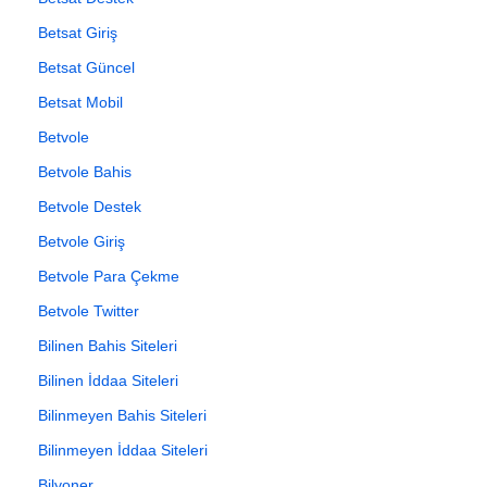
Betsat Giriş
Betsat Güncel
Betsat Mobil
Betvole
Betvole Bahis
Betvole Destek
Betvole Giriş
Betvole Para Çekme
Betvole Twitter
Bilinen Bahis Siteleri
Bilinen İddaa Siteleri
Bilinmeyen Bahis Siteleri
Bilinmeyen İddaa Siteleri
Bilyoner