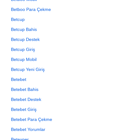
Betboo Para Çekme
Betcup
Betcup Bahis
Betcup Destek
Betcup Giriş
Betcup Mobil
Betcup Yeni Giriş
Betebet
Betebet Bahis
Betebet Destek
Betebet Giriş
Betebet Para Çekme
Betebet Yorumlar
Betexper