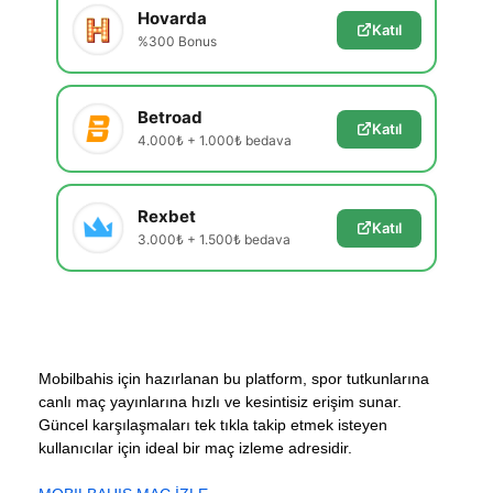
Hovarda
Katıl
%300 Bonus
Betroad
Katıl
4.000₺ + 1.000₺ bedava
Rexbet
Katıl
3.000₺ + 1.500₺ bedava
Mobilbahis için hazırlanan bu platform, spor tutkunlarına
canlı maç yayınlarına hızlı ve kesintisiz erişim sunar.
Güncel karşılaşmaları tek tıkla takip etmek isteyen
kullanıcılar için ideal bir maç izleme adresidir.