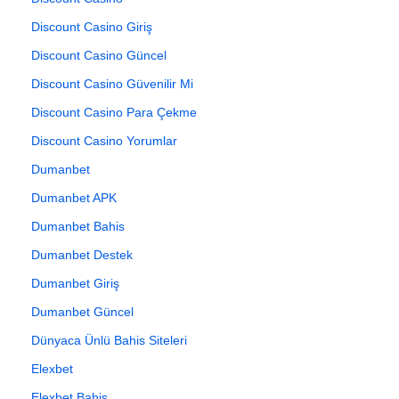
Discount Casino Giriş
Discount Casino Güncel
Discount Casino Güvenilir Mi
Discount Casino Para Çekme
Discount Casino Yorumlar
Dumanbet
Dumanbet APK
Dumanbet Bahis
Dumanbet Destek
Dumanbet Giriş
Dumanbet Güncel
Dünyaca Ünlü Bahis Siteleri
Elexbet
Elexbet Bahis