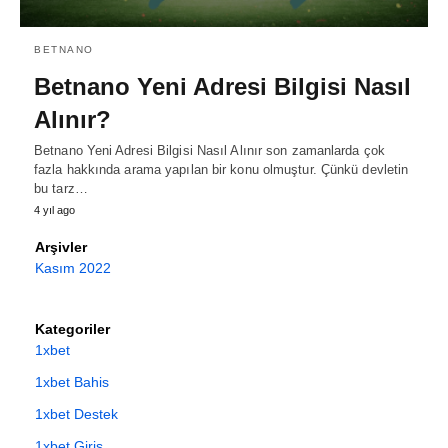
BETNANO
Betnano Yeni Adresi Bilgisi Nasıl
Alınır?
Betnano Yeni Adresi Bilgisi Nasıl Alınır son zamanlarda çok
fazla hakkında arama yapılan bir konu olmuştur. Çünkü devletin
bu tarz…
4 yıl ago
Arşivler
Kasım 2022
Kategoriler
1xbet
1xbet Bahis
1xbet Destek
1xbet Giriş