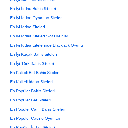
En İyi İddaa Bahis Siteleri
En İyi İddaa Oynanan Siteler
En İyi İddaa Siteleri
En İyi İddaa Siteleri Slot Oyunları
En İyi İddaa Sitelerinde Blackjack Oyunu
En İyi Kaçak Bahis Siteleri
En İyi Türk Bahis Siteleri
En Kaliteli Bet Bahis Siteleri
En Kaliteli İddaa Siteleri
En Popüler Bahis Siteleri
En Popüler Bet Siteleri
En Popüler Canlı Bahis Siteleri
En Popüler Casino Oyunları
En Popüler İddaa Siteleri