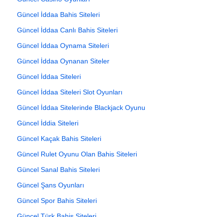
Güncel İddaa Bahis Siteleri
Güncel İddaa Canlı Bahis Siteleri
Güncel İddaa Oynama Siteleri
Güncel İddaa Oynanan Siteler
Güncel İddaa Siteleri
Güncel İddaa Siteleri Slot Oyunları
Güncel İddaa Sitelerinde Blackjack Oyunu
Güncel İddia Siteleri
Güncel Kaçak Bahis Siteleri
Güncel Rulet Oyunu Olan Bahis Siteleri
Güncel Sanal Bahis Siteleri
Güncel Şans Oyunları
Güncel Spor Bahis Siteleri
Güncel Türk Bahis Siteleri