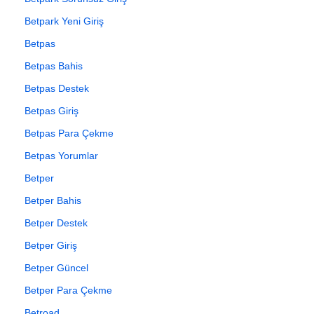
Betpark Yeni Giriş
Betpas
Betpas Bahis
Betpas Destek
Betpas Giriş
Betpas Para Çekme
Betpas Yorumlar
Betper
Betper Bahis
Betper Destek
Betper Giriş
Betper Güncel
Betper Para Çekme
Betroad