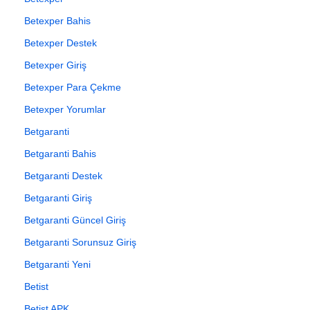
Betexper Bahis
Betexper Destek
Betexper Giriş
Betexper Para Çekme
Betexper Yorumlar
Betgaranti
Betgaranti Bahis
Betgaranti Destek
Betgaranti Giriş
Betgaranti Güncel Giriş
Betgaranti Sorunsuz Giriş
Betgaranti Yeni
Betist
Betist APK