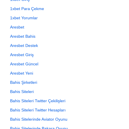
1xbet Para Çekme
1xbet Yorumlar
Aresbet
Aresbet Bahis
Aresbet Destek
Aresbet Giriş
Aresbet Güncel
Aresbet Yeni
Bahis Şirketleri
Bahis Siteleri
Bahis Siteleri Twitter Çekilişleri
Bahis Siteleri Twitter Hesapları
Bahis Sitelerinde Aviator Oyunu
Bahis Sitelerinde Bakara Oyunu