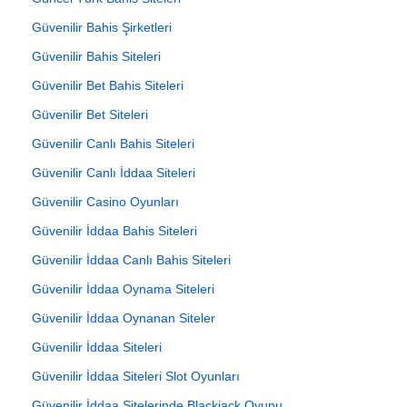
Güvenilir Bahis Şirketleri
Güvenilir Bahis Siteleri
Güvenilir Bet Bahis Siteleri
Güvenilir Bet Siteleri
Güvenilir Canlı Bahis Siteleri
Güvenilir Canlı İddaa Siteleri
Güvenilir Casino Oyunları
Güvenilir İddaa Bahis Siteleri
Güvenilir İddaa Canlı Bahis Siteleri
Güvenilir İddaa Oynama Siteleri
Güvenilir İddaa Oynanan Siteler
Güvenilir İddaa Siteleri
Güvenilir İddaa Siteleri Slot Oyunları
Güvenilir İddaa Sitelerinde Blackjack Oyunu