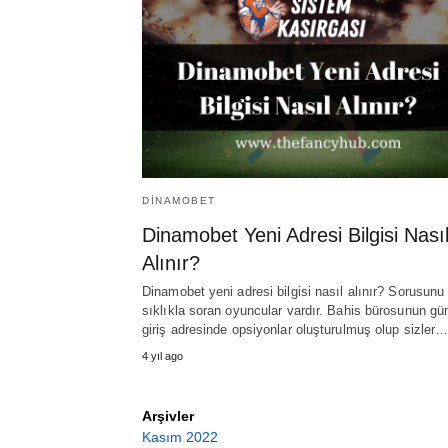
DINAMOBET
Dinamobet Yeni Adresi Bilgisi Nası
Alınır?
Dinamobet yeni adresi bilgisi nasıl alınır? Sorusunu
sıklıkla soran oyuncular vardır. Bahis bürosunun gü
giriş adresinde opsiyonlar oluşturulmuş olup sizler
4 yıl ago
Arşivler
Kasım 2022