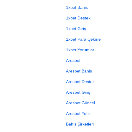
1xbet Bahis
1xbet Destek
1xbet Giriş
1xbet Para Çekme
1xbet Yorumlar
Aresbet
Aresbet Bahis
Aresbet Destek
Aresbet Giriş
Aresbet Güncel
Aresbet Yeni
Bahis Şirketleri