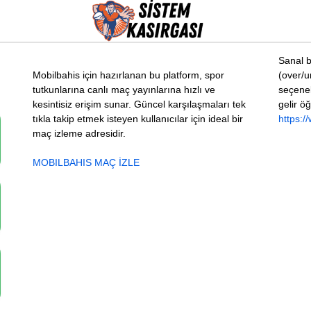
Sanal b
Mobilbahis için hazırlanan bu platform, spor
(over/u
tutkunlarına canlı maç yayınlarına hızlı ve
seçenek
kesintisiz erişim sunar. Güncel karşılaşmaları tek
gelir ö
tıkla takip etmek isteyen kullanıcılar için ideal bir
https:/
maç izleme adresidir.
MOBILBAHIS MAÇ İZLE