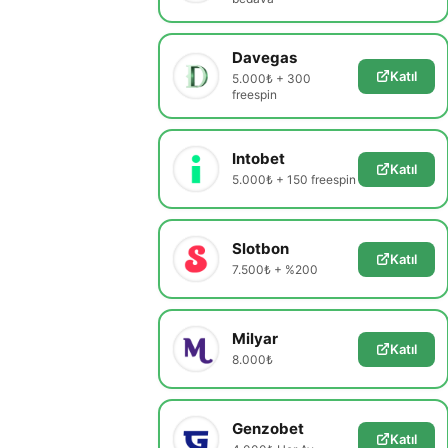
Davegas
Katıl
5.000₺ + 300
freespin
Intobet
Katıl
5.000₺ + 150 freespin
Slotbon
Katıl
7.500₺ + %200
Milyar
Katıl
8.000₺
Genzobet
Katıl