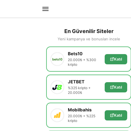
En Güvenilir Siteler
Yeni kampanya ve bonusları incele
Bets10
Katıl
20.000₺ + %300
kripto
JETBET
Katıl
%325 kripto +
20.000₺
Mobilbahis
Katıl
20.000₺ + %225
kripto