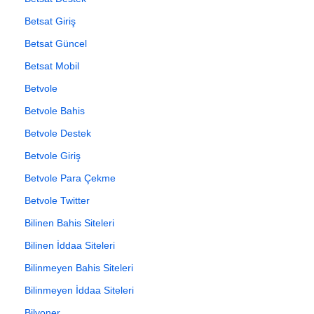
Betsat Giriş
Betsat Güncel
Betsat Mobil
Betvole
Betvole Bahis
Betvole Destek
Betvole Giriş
Betvole Para Çekme
Betvole Twitter
Bilinen Bahis Siteleri
Bilinen İddaa Siteleri
Bilinmeyen Bahis Siteleri
Bilinmeyen İddaa Siteleri
Bilyoner