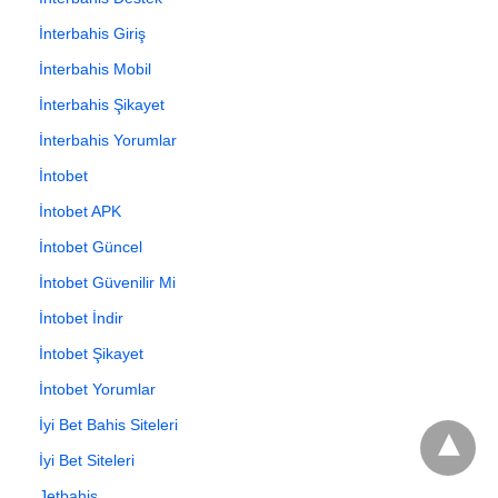
İnterbahis Giriş
İnterbahis Mobil
İnterbahis Şikayet
İnterbahis Yorumlar
İntobet
İntobet APK
İntobet Güncel
İntobet Güvenilir Mi
İntobet İndir
İntobet Şikayet
İntobet Yorumlar
İyi Bet Bahis Siteleri
İyi Bet Siteleri
Jetbahis