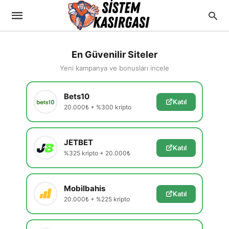
En Güvenilir Siteler
Yeni kampanya ve bonusları incele
Bets10
Katıl
20.000₺ + %300 kripto
JETBET
Katıl
%325 kripto + 20.000₺
Mobilbahis
Katıl
20.000₺ + %225 kripto