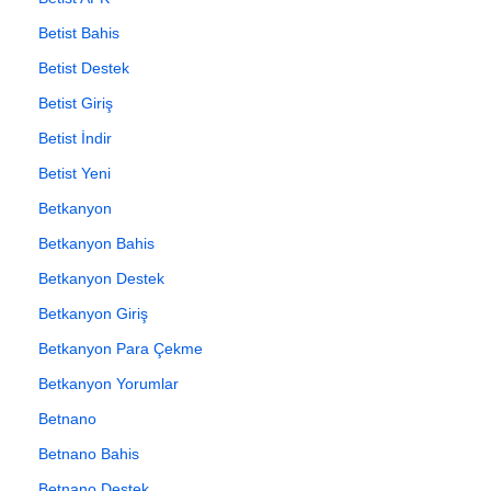
Betist Bahis
Betist Destek
Betist Giriş
Betist İndir
Betist Yeni
Betkanyon
Betkanyon Bahis
Betkanyon Destek
Betkanyon Giriş
Betkanyon Para Çekme
Betkanyon Yorumlar
Betnano
Betnano Bahis
Betnano Destek