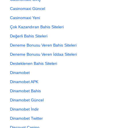
Casinomaxi Güncel
Casinomaxi Yeni
Çok Kazandıran Bahis Siteleri
Değerli Bahis Siteleri
Deneme Bonusu Veren Bahis Siteleri
Deneme Bonusu Veren İddaa Siteleri
Desteklenen Bahis Siteleri
Dinamobet
Dinamobet APK
Dinamobet Bahis
Dinamobet Güncel
Dinamobet İndir
Dinamobet Twitter
Discount Casino