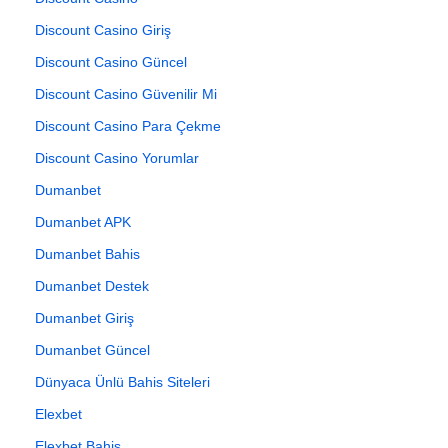
Discount Casino Giriş
Discount Casino Güncel
Discount Casino Güvenilir Mi
Discount Casino Para Çekme
Discount Casino Yorumlar
Dumanbet
Dumanbet APK
Dumanbet Bahis
Dumanbet Destek
Dumanbet Giriş
Dumanbet Güncel
Dünyaca Ünlü Bahis Siteleri
Elexbet
Elexbet Bahis