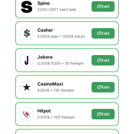
Spino
Katıl
2.000 USDT nakit iade
Casher
Katıl
5.000₺ iade + 1.000₺ risksiz
Jokera
Katıl
3.000₺ %200 + 50 freespin
CasinoMaxi
Katıl
6.500₺ + 150 freespin
Hitpot
Katıl
5.000₺ + 100 freespin