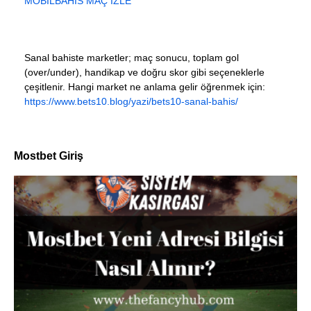
MOBILBAHIS MAÇ İZLE
Sanal bahiste marketler; maç sonucu, toplam gol
(over/under), handikap ve doğru skor gibi seçeneklerle
çeşitlenir. Hangi market ne anlama gelir öğrenmek için:
https://www.bets10.blog/yazi/bets10-sanal-bahis/
Mostbet Giriş