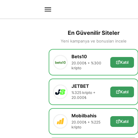
En Güvenilir Siteler
Yeni kampanya ve bonusları incele
Bets10
Katıl
20.000₺ + %300
kripto
JETBET
Katıl
%325 kripto +
20.000₺
Mobilbahis
Katıl
20.000₺ + %225
kripto