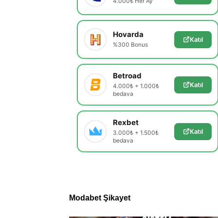
4.000₺ Her Ay
Hovarda
Katıl
%300 Bonus
Betroad
Katıl
4.000₺ + 1.000₺
bedava
Rexbet
Katıl
3.000₺ + 1.500₺
bedava
Modabet Şikayet