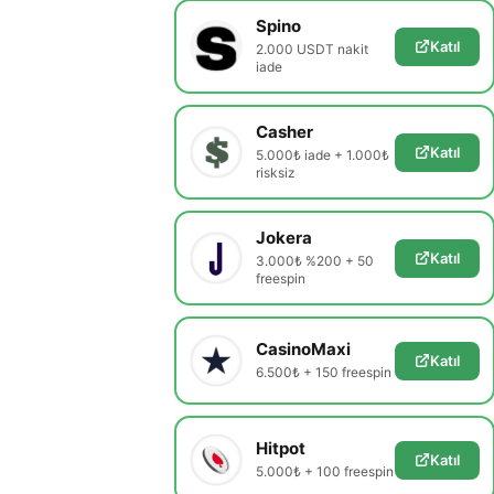
Spino
Katıl
2.000 USDT nakit
iade
Casher
Katıl
5.000₺ iade + 1.000₺
risksiz
Jokera
Katıl
3.000₺ %200 + 50
freespin
CasinoMaxi
Katıl
6.500₺ + 150 freespin
Hitpot
Katıl
5.000₺ + 100 freespin