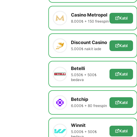
Casino Metropol
Katıl
8.000₺ + 150 freespin
Discount Casino
Katıl
5.000₺ nakit iade
Betelli
Katıl
5.050₺ + 500₺
bedava
Betchip
Katıl
6.000₺ + 80 freespin
Winnit
Katıl
5.000₺ + 500₺
bedava