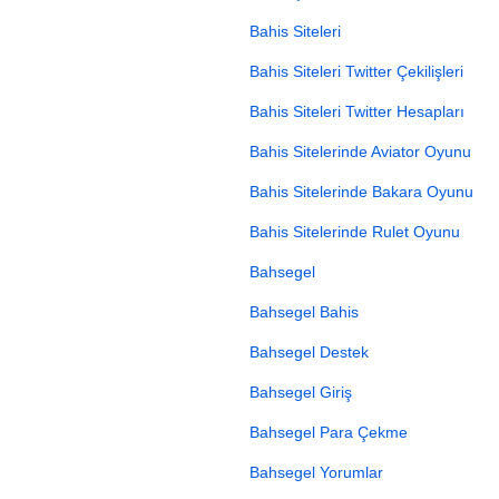
Bahis Siteleri
Bahis Siteleri Twitter Çekilişleri
Bahis Siteleri Twitter Hesapları
Bahis Sitelerinde Aviator Oyunu
Bahis Sitelerinde Bakara Oyunu
Bahis Sitelerinde Rulet Oyunu
Bahsegel
Bahsegel Bahis
Bahsegel Destek
Bahsegel Giriş
Bahsegel Para Çekme
Bahsegel Yorumlar