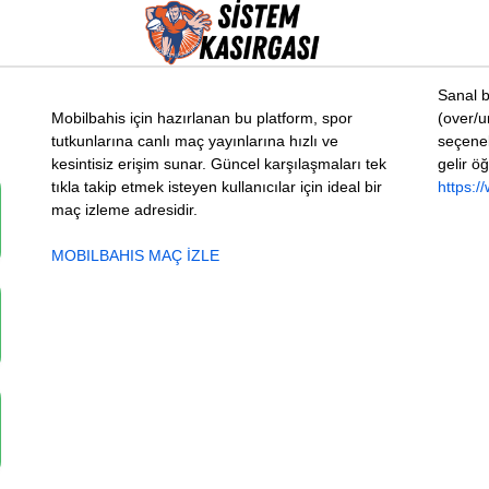
Sanal b
Mobilbahis için hazırlanan bu platform, spor
(over/u
tutkunlarına canlı maç yayınlarına hızlı ve
seçenek
kesintisiz erişim sunar. Güncel karşılaşmaları tek
gelir ö
tıkla takip etmek isteyen kullanıcılar için ideal bir
https:/
maç izleme adresidir.
MOBILBAHIS MAÇ İZLE