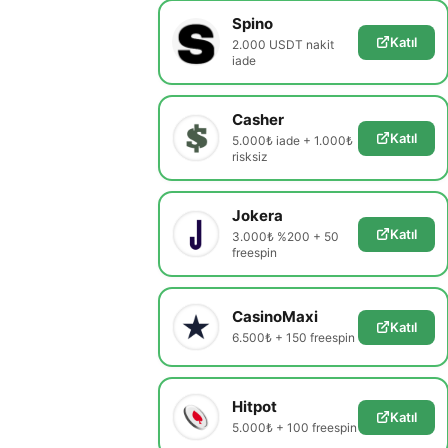
Spino
Katıl
2.000 USDT nakit
iade
Casher
Katıl
5.000₺ iade + 1.000₺
risksiz
Jokera
Katıl
3.000₺ %200 + 50
freespin
CasinoMaxi
Katıl
6.500₺ + 150 freespin
Hitpot
Katıl
5.000₺ + 100 freespin