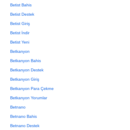
Betist Bahis
Betist Destek
Betist Giriş
Betist İndir
Betist Yeni
Betkanyon
Betkanyon Bahis
Betkanyon Destek
Betkanyon Giriş
Betkanyon Para Çekme
Betkanyon Yorumlar
Betnano
Betnano Bahis
Betnano Destek