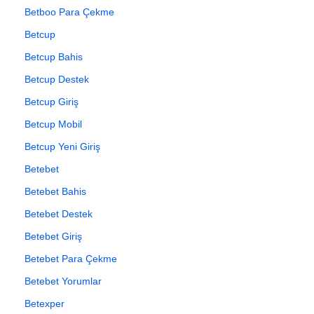
Betboo Para Çekme
Betcup
Betcup Bahis
Betcup Destek
Betcup Giriş
Betcup Mobil
Betcup Yeni Giriş
Betebet
Betebet Bahis
Betebet Destek
Betebet Giriş
Betebet Para Çekme
Betebet Yorumlar
Betexper