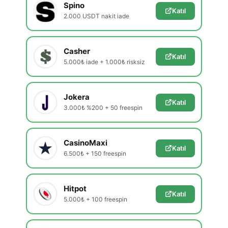
Spino
Katıl
2.000 USDT nakit iade
Casher
Katıl
5.000₺ iade + 1.000₺ risksiz
Jokera
Katıl
3.000₺ %200 + 50 freespin
CasinoMaxi
Katıl
6.500₺ + 150 freespin
Hitpot
Katıl
5.000₺ + 100 freespin