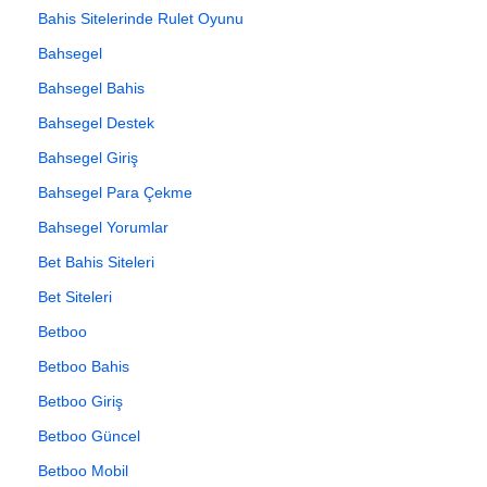
Bahis Sitelerinde Rulet Oyunu
Bahsegel
Bahsegel Bahis
Bahsegel Destek
Bahsegel Giriş
Bahsegel Para Çekme
Bahsegel Yorumlar
Bet Bahis Siteleri
Bet Siteleri
Betboo
Betboo Bahis
Betboo Giriş
Betboo Güncel
Betboo Mobil