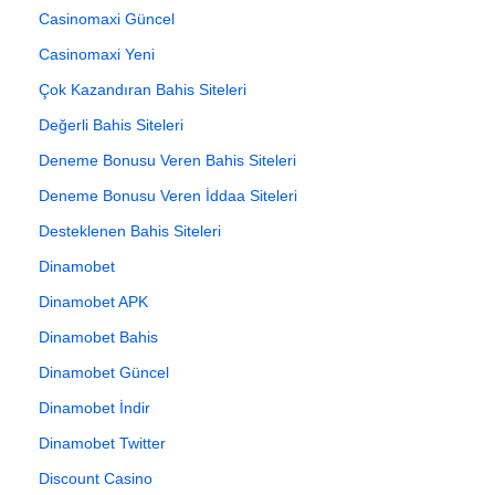
Casinomaxi Güncel
Casinomaxi Yeni
Çok Kazandıran Bahis Siteleri
Değerli Bahis Siteleri
Deneme Bonusu Veren Bahis Siteleri
Deneme Bonusu Veren İddaa Siteleri
Desteklenen Bahis Siteleri
Dinamobet
Dinamobet APK
Dinamobet Bahis
Dinamobet Güncel
Dinamobet İndir
Dinamobet Twitter
Discount Casino