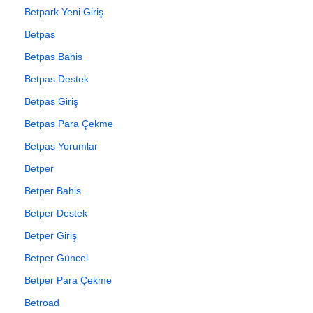
Betpark Yeni Giriş
Betpas
Betpas Bahis
Betpas Destek
Betpas Giriş
Betpas Para Çekme
Betpas Yorumlar
Betper
Betper Bahis
Betper Destek
Betper Giriş
Betper Güncel
Betper Para Çekme
Betroad