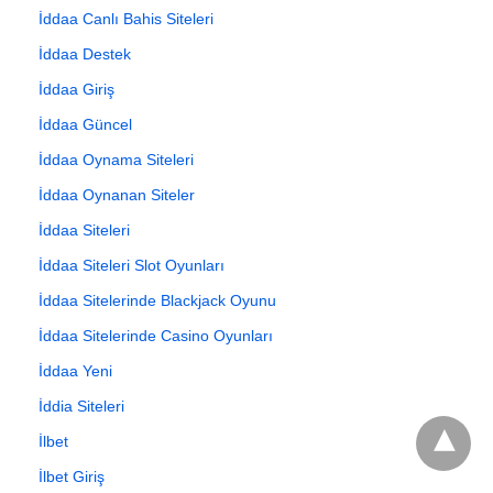
İddaa Canlı Bahis Siteleri
İddaa Destek
İddaa Giriş
İddaa Güncel
İddaa Oynama Siteleri
İddaa Oynanan Siteler
İddaa Siteleri
İddaa Siteleri Slot Oyunları
İddaa Sitelerinde Blackjack Oyunu
İddaa Sitelerinde Casino Oyunları
İddaa Yeni
İddia Siteleri
İlbet
İlbet Giriş