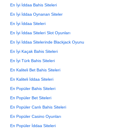
En İyi İddaa Bahis Siteleri
En İyi İddaa Oynanan Siteler
En İyi İddaa Siteleri
En İyi İddaa Siteleri Slot Oyunları
En İyi İddaa Sitelerinde Blackjack Oyunu
En İyi Kaçak Bahis Siteleri
En İyi Türk Bahis Siteleri
En Kaliteli Bet Bahis Siteleri
En Kaliteli İddaa Siteleri
En Popüler Bahis Siteleri
En Popüler Bet Siteleri
En Popüler Canlı Bahis Siteleri
En Popüler Casino Oyunları
En Popüler İddaa Siteleri