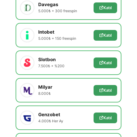
Davegas
Katıl
5.000₺ + 300 freespin
Intobet
Katıl
5.000₺ + 150 freespin
Slotbon
Katıl
7.500₺ + %200
Milyar
Katıl
8.000₺
Genzobet
Katıl
4.000₺ Her Ay