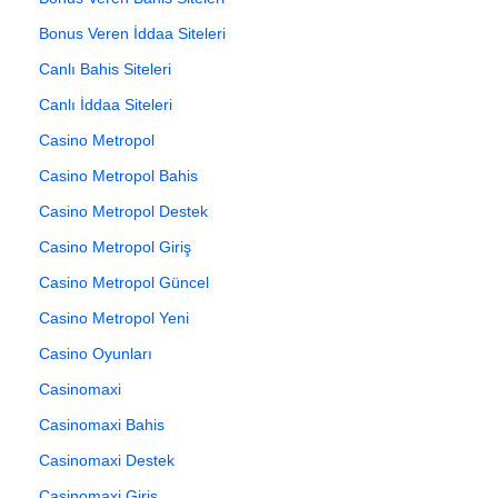
Bonus Veren İddaa Siteleri
Canlı Bahis Siteleri
Canlı İddaa Siteleri
Casino Metropol
Casino Metropol Bahis
Casino Metropol Destek
Casino Metropol Giriş
Casino Metropol Güncel
Casino Metropol Yeni
Casino Oyunları
Casinomaxi
Casinomaxi Bahis
Casinomaxi Destek
Casinomaxi Giriş