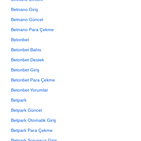
Betnano Giriş
Betnano Güncel
Betnano Para Çekme
Betonbet
Betonbet Bahis
Betonbet Destek
Betonbet Giriş
Betonbet Para Çekme
Betonbet Yorumlar
Betpark
Betpark Güncel
Betpark Otomatik Giriş
Betpark Para Çekme
Betpark Sorunsuz Giriş