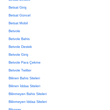
Betsat Giriş
Betsat Güncel
Betsat Mobil
Betvole
Betvole Bahis
Betvole Destek
Betvole Giriş
Betvole Para Çekme
Betvole Twitter
Bilinen Bahis Siteleri
Bilinen İddaa Siteleri
Bilinmeyen Bahis Siteleri
Bilinmeyen İddaa Siteleri
Bilyoner