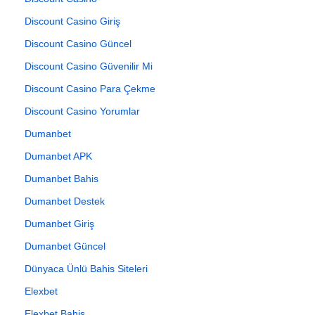
Discount Casino Giriş
Discount Casino Güncel
Discount Casino Güvenilir Mi
Discount Casino Para Çekme
Discount Casino Yorumlar
Dumanbet
Dumanbet APK
Dumanbet Bahis
Dumanbet Destek
Dumanbet Giriş
Dumanbet Güncel
Dünyaca Ünlü Bahis Siteleri
Elexbet
Elexbet Bahis