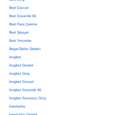
İlbet Güncel
İlbet Güvenilir Mi
İlbet Para Çekme
İlbet Şikayet
İlbet Yorumlar
İllegal Bahis Siteleri
İmajbet
İmajbet Destek
İmajbet Giriş
İmajbet Güncel
İmajbet Güvenilir Mi
İmajbet Sorunsuz Giriş
İnterbahis
İnterbahis Destek