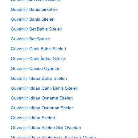
Güvenilir Bahis Şirketleri
Güvenilir Bahis Siteleri
Güvenilir Bet Bahis Siteleri
Güvenilir Bet Siteleri
Güvenilir Canlı Bahis Siteleri
Güvenilir Canlı İddaa Siteleri
Güvenilir Casino Oyunları
Güvenilir İddaa Bahis Siteleri
Güvenilir İddaa Canlı Bahis Siteleri
Güvenilir İddaa Oynama Siteleri
Güvenilir İddaa Oynanan Siteler
Güvenilir İddaa Siteleri
Güvenilir İddaa Siteleri Slot Oyunları
Güvenilir İddaa Sitelerinde Blackjack Oyunu