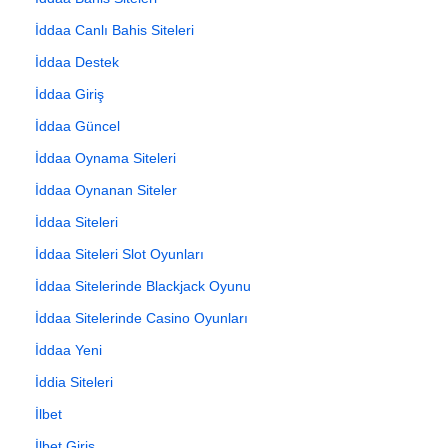
İddaa Canlı Bahis Siteleri
İddaa Destek
İddaa Giriş
İddaa Güncel
İddaa Oynama Siteleri
İddaa Oynanan Siteler
İddaa Siteleri
İddaa Siteleri Slot Oyunları
İddaa Sitelerinde Blackjack Oyunu
İddaa Sitelerinde Casino Oyunları
İddaa Yeni
İddia Siteleri
İlbet
İlbet Giriş