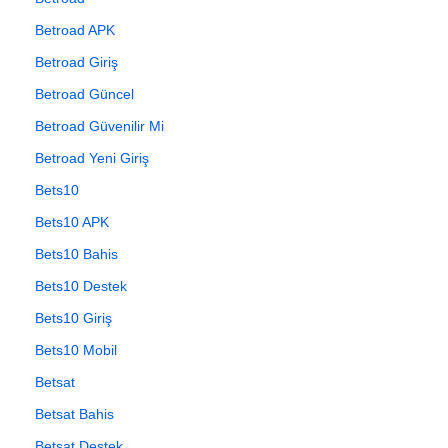
Betroad APK
Betroad Giriş
Betroad Güncel
Betroad Güvenilir Mi
Betroad Yeni Giriş
Bets10
Bets10 APK
Bets10 Bahis
Bets10 Destek
Bets10 Giriş
Bets10 Mobil
Betsat
Betsat Bahis
Betsat Destek