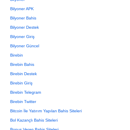
Bilyoner APK
Bilyoner Bahis
Bilyoner Destek
Bilyoner Giriş
Bilyoner Güncel
Birebin
Birebin Bahis
Birebin Destek
Birebin Giriş
Birebin Telegram
Birebin Twitter
Bitcoin İle Yatırım Yapılan Bahis Siteleri
Bol Kazançlı Bahis Siteleri
Bonus Veren Bahis Siteleri