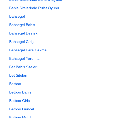
Bahis Sitelerinde Rulet Oyunu
Bahsegel
Bahsegel Bahis
Bahsegel Destek
Bahsegel Giriş
Bahsegel Para Çekme
Bahsegel Yorumlar
Bet Bahis Siteleri
Bet Siteleri
Betboo
Betboo Bahis
Betboo Giriş
Betboo Güncel
Betboo Mobil