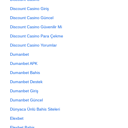
Discount Casino Giriş
Discount Casino Güncel
Discount Casino Güvenilir Mi
Discount Casino Para Çekme
Discount Casino Yorumlar
Dumanbet
Dumanbet APK
Dumanbet Bahis
Dumanbet Destek
Dumanbet Giriş
Dumanbet Güncel
Dünyaca Ünlü Bahis Siteleri
Elexbet
Elexbet Bahis