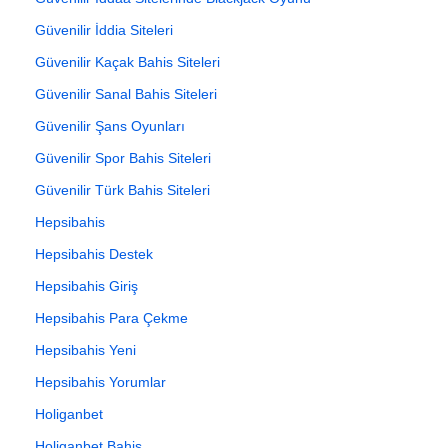
Güvenilir İddia Siteleri
Güvenilir Kaçak Bahis Siteleri
Güvenilir Sanal Bahis Siteleri
Güvenilir Şans Oyunları
Güvenilir Spor Bahis Siteleri
Güvenilir Türk Bahis Siteleri
Hepsibahis
Hepsibahis Destek
Hepsibahis Giriş
Hepsibahis Para Çekme
Hepsibahis Yeni
Hepsibahis Yorumlar
Holiganbet
Holiganbet Bahis