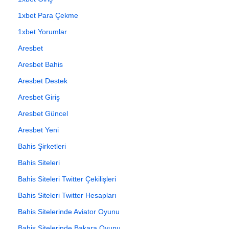
1xbet Para Çekme
1xbet Yorumlar
Aresbet
Aresbet Bahis
Aresbet Destek
Aresbet Giriş
Aresbet Güncel
Aresbet Yeni
Bahis Şirketleri
Bahis Siteleri
Bahis Siteleri Twitter Çekilişleri
Bahis Siteleri Twitter Hesapları
Bahis Sitelerinde Aviator Oyunu
Bahis Sitelerinde Bakara Oyunu