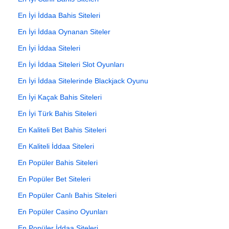
En İyi İddaa Bahis Siteleri
En İyi İddaa Oynanan Siteler
En İyi İddaa Siteleri
En İyi İddaa Siteleri Slot Oyunları
En İyi İddaa Sitelerinde Blackjack Oyunu
En İyi Kaçak Bahis Siteleri
En İyi Türk Bahis Siteleri
En Kaliteli Bet Bahis Siteleri
En Kaliteli İddaa Siteleri
En Popüler Bahis Siteleri
En Popüler Bet Siteleri
En Popüler Canlı Bahis Siteleri
En Popüler Casino Oyunları
En Popüler İddaa Siteleri