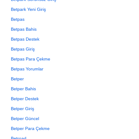
Betpark Yeni Giriş
Betpas
Betpas Bahis
Betpas Destek
Betpas Giriş
Betpas Para Çekme
Betpas Yorumlar
Betper
Betper Bahis
Betper Destek
Betper Giriş
Betper Güncel
Betper Para Çekme
Betroad