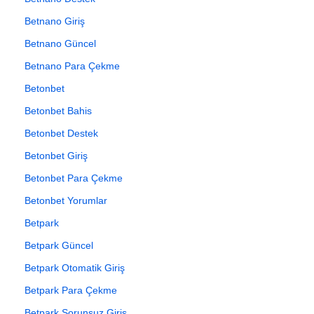
Betnano Giriş
Betnano Güncel
Betnano Para Çekme
Betonbet
Betonbet Bahis
Betonbet Destek
Betonbet Giriş
Betonbet Para Çekme
Betonbet Yorumlar
Betpark
Betpark Güncel
Betpark Otomatik Giriş
Betpark Para Çekme
Betpark Sorunsuz Giriş