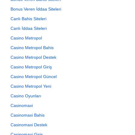
Bonus Veren İddaa Siteleri
Canlı Bahis Siteleri
Canlı İddaa Siteleri
Casino Metropol
Casino Metropol Bahis
Casino Metropol Destek
Casino Metropol Giriş
Casino Metropol Güncel
Casino Metropol Yeni
Casino Oyunları
Casinomaxi
Casinomaxi Bahis
Casinomaxi Destek
Casinomaxi Giriş