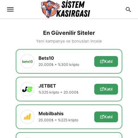
En Güvenilir Siteler
Yeni kampanya ve bonusları incele
Bets10
Katıl
20.000₺ + %300 kripto
JETBET
Katıl
%325 kripto + 20.000₺
Mobilbahis
Katıl
20.000₺ + %225 kripto