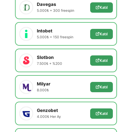
Davegas
Katıl
5.000₺ + 300 freespin
Intobet
Katıl
5.000₺ + 150 freespin
Slotbon
Katıl
7.500₺ + %200
Milyar
Katıl
8.000₺
Genzobet
Katıl
4.000₺ Her Ay