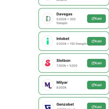
Davegas
Katıl
5.000₺ + 300
freespin
Intobet
Katıl
5.000₺ + 150 freespin
Slotbon
Katıl
7.500₺ + %200
Milyar
Katıl
8.000₺
Genzobet
Katıl