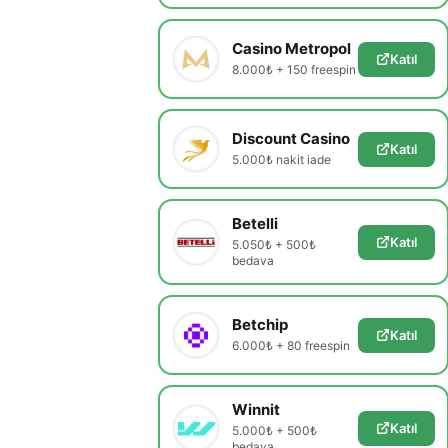
Casino Metropol
Katıl
8.000₺ + 150 freespin
Discount Casino
Katıl
5.000₺ nakit iade
Betelli
Katıl
5.050₺ + 500₺
bedava
Betchip
Katıl
6.000₺ + 80 freespin
Winnit
Katıl
5.000₺ + 500₺
bedava