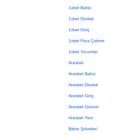
1xbet Bahis
1xbet Destek
1xbet Giriş
1xbet Para Çekme
1xbet Yorumlar
Aresbet
Aresbet Bahis
Aresbet Destek
Aresbet Giriş
Aresbet Güncel
Aresbet Yeni
Bahis Şirketleri