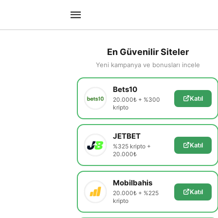
En Güvenilir Siteler
Yeni kampanya ve bonusları incele
Bets10
Katıl
20.000₺ + %300
kripto
JETBET
Katıl
%325 kripto +
20.000₺
Mobilbahis
Katıl
20.000₺ + %225
kripto