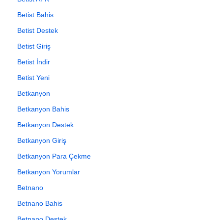
Betist Bahis
Betist Destek
Betist Giriş
Betist İndir
Betist Yeni
Betkanyon
Betkanyon Bahis
Betkanyon Destek
Betkanyon Giriş
Betkanyon Para Çekme
Betkanyon Yorumlar
Betnano
Betnano Bahis
Betnano Destek