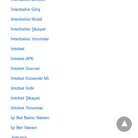
İnterbahis Giriş
İnterbahis Mobil
İnterbahis Şikayet
İnterbahis Yorumlar
İntobet
İntobet APK
İntobet Güncel
İntobet Güvenilir Mi
İntobet İndir
İntobet Şikayet
İntobet Yorumlar
İyi Bet Bahis Siteleri
İyi Bet Siteleri
Jetbahis