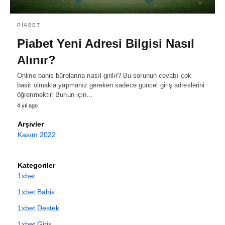
PIABET
Piabet Yeni Adresi Bilgisi Nasıl
Alınır?
Online bahis bürolarına nasıl girilir? Bu sorunun cevabı çok
basit olmakla yapmanız gereken sadece güncel giriş adreslerini
öğrenmektir. Bunun için…
4 yıl ago
Arşivler
Kasım 2022
Kategoriler
1xbet
1xbet Bahis
1xbet Destek
1xbet Giriş