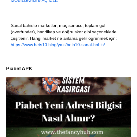
MOBILBAHIS MAÇ İZLE
Sanal bahiste marketler; maç sonucu, toplam gol
(over/under), handikap ve doğru skor gibi seçeneklerle
çeşitlenir. Hangi market ne anlama gelir öğrenmek için:
https://www.bets10.blog/yazi/bets10-sanal-bahis/
Piabet APK