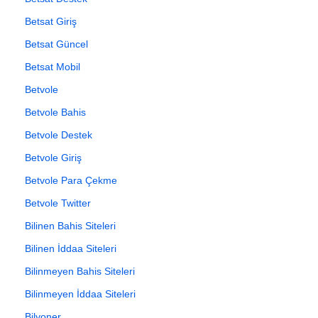
Betsat Giriş
Betsat Güncel
Betsat Mobil
Betvole
Betvole Bahis
Betvole Destek
Betvole Giriş
Betvole Para Çekme
Betvole Twitter
Bilinen Bahis Siteleri
Bilinen İddaa Siteleri
Bilinmeyen Bahis Siteleri
Bilinmeyen İddaa Siteleri
Bilyoner