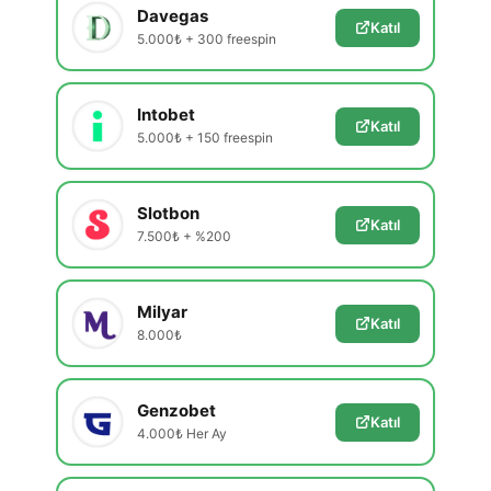
Davegas
Katıl
5.000₺ + 300 freespin
Intobet
Katıl
5.000₺ + 150 freespin
Slotbon
Katıl
7.500₺ + %200
Milyar
Katıl
8.000₺
Genzobet
Katıl
4.000₺ Her Ay