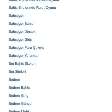
Bahis Sitelerinde Rulet Oyunu
Bahsegel
Bahsegel Bahis
Bahsegel Destek
Bahsegel Giriş
Bahsegel Para Çekme
Bahsegel Yorumlar
Bet Bahis Siteleri
Bet Siteleri
Betboo
Betboo Bahis
Betboo Giriş
Betboo Güncel
Betboo Mobil