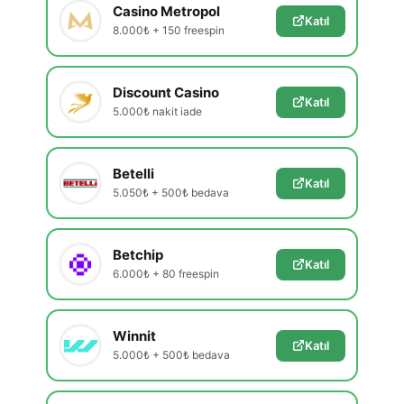
Casino Metropol
Katıl
8.000₺ + 150 freespin
Discount Casino
Katıl
5.000₺ nakit iade
Betelli
Katıl
5.050₺ + 500₺ bedava
Betchip
Katıl
6.000₺ + 80 freespin
Winnit
Katıl
5.000₺ + 500₺ bedava