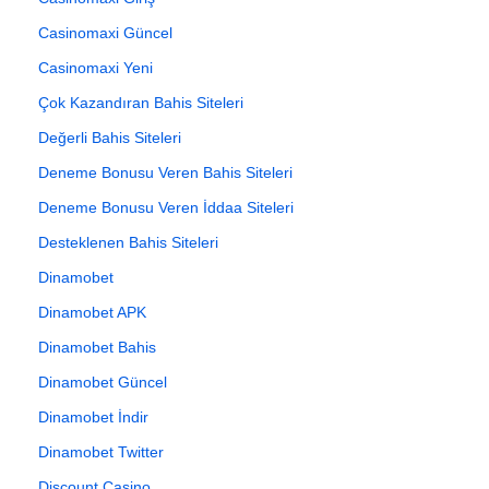
Casinomaxi Güncel
Casinomaxi Yeni
Çok Kazandıran Bahis Siteleri
Değerli Bahis Siteleri
Deneme Bonusu Veren Bahis Siteleri
Deneme Bonusu Veren İddaa Siteleri
Desteklenen Bahis Siteleri
Dinamobet
Dinamobet APK
Dinamobet Bahis
Dinamobet Güncel
Dinamobet İndir
Dinamobet Twitter
Discount Casino