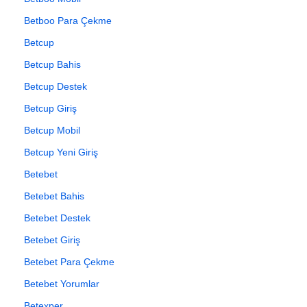
Betboo Para Çekme
Betcup
Betcup Bahis
Betcup Destek
Betcup Giriş
Betcup Mobil
Betcup Yeni Giriş
Betebet
Betebet Bahis
Betebet Destek
Betebet Giriş
Betebet Para Çekme
Betebet Yorumlar
Betexper