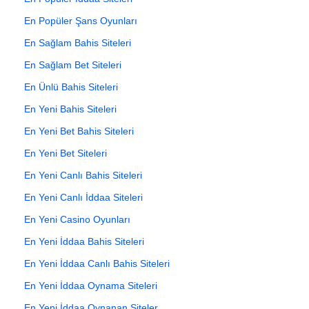
En Popüler Şans Oyunları
En Sağlam Bahis Siteleri
En Sağlam Bet Siteleri
En Ünlü Bahis Siteleri
En Yeni Bahis Siteleri
En Yeni Bet Bahis Siteleri
En Yeni Bet Siteleri
En Yeni Canlı Bahis Siteleri
En Yeni Canlı İddaa Siteleri
En Yeni Casino Oyunları
En Yeni İddaa Bahis Siteleri
En Yeni İddaa Canlı Bahis Siteleri
En Yeni İddaa Oynama Siteleri
En Yeni İddaa Oynanan Siteler