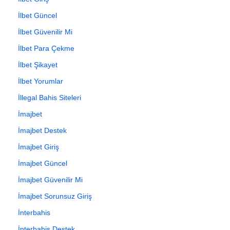
İlbet Güncel
İlbet Güvenilir Mi
İlbet Para Çekme
İlbet Şikayet
İlbet Yorumlar
İllegal Bahis Siteleri
İmajbet
İmajbet Destek
İmajbet Giriş
İmajbet Güncel
İmajbet Güvenilir Mi
İmajbet Sorunsuz Giriş
İnterbahis
İnterbahis Destek