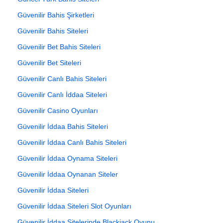
Güvenilir Bahis Şirketleri
Güvenilir Bahis Siteleri
Güvenilir Bet Bahis Siteleri
Güvenilir Bet Siteleri
Güvenilir Canlı Bahis Siteleri
Güvenilir Canlı İddaa Siteleri
Güvenilir Casino Oyunları
Güvenilir İddaa Bahis Siteleri
Güvenilir İddaa Canlı Bahis Siteleri
Güvenilir İddaa Oynama Siteleri
Güvenilir İddaa Oynanan Siteler
Güvenilir İddaa Siteleri
Güvenilir İddaa Siteleri Slot Oyunları
Güvenilir İddaa Sitelerinde Blackjack Oyunu