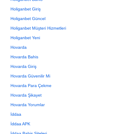
Holiganbet Giriş
Holiganbet Güncel
Holiganbet Müşteri Hizmetleri
Holiganbet Yeni
Hovarda
Hovarda Bahis
Hovarda Giriş
Hovarda Güvenilir Mi
Hovarda Para Çekme
Hovarda Şikayet
Hovarda Yorumlar
İddaa
İddaa APK
İddaa Bahis Siteleri