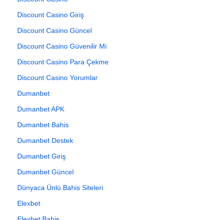
Discount Casino Giriş
Discount Casino Güncel
Discount Casino Güvenilir Mi
Discount Casino Para Çekme
Discount Casino Yorumlar
Dumanbet
Dumanbet APK
Dumanbet Bahis
Dumanbet Destek
Dumanbet Giriş
Dumanbet Güncel
Dünyaca Ünlü Bahis Siteleri
Elexbet
Elexbet Bahis