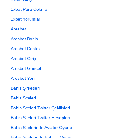
1xbet Para Çekme
1xbet Yorumlar
Aresbet
Aresbet Bahis
Aresbet Destek
Aresbet Giriş
Aresbet Güncel
Aresbet Yeni
Bahis Şirketleri
Bahis Siteleri
Bahis Siteleri Twitter Çekilişleri
Bahis Siteleri Twitter Hesapları
Bahis Sitelerinde Aviator Oyunu
Bahis Sitelerinde Bakara Oyunu