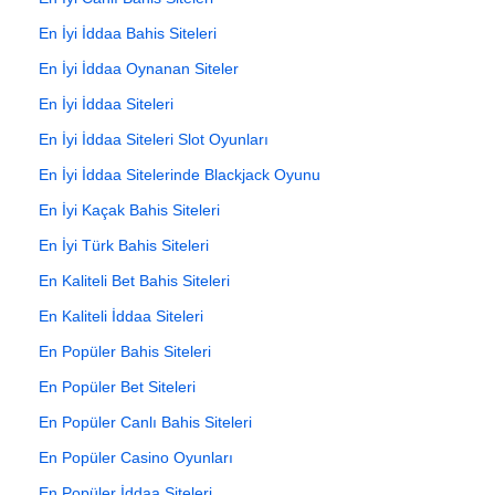
En İyi İddaa Bahis Siteleri
En İyi İddaa Oynanan Siteler
En İyi İddaa Siteleri
En İyi İddaa Siteleri Slot Oyunları
En İyi İddaa Sitelerinde Blackjack Oyunu
En İyi Kaçak Bahis Siteleri
En İyi Türk Bahis Siteleri
En Kaliteli Bet Bahis Siteleri
En Kaliteli İddaa Siteleri
En Popüler Bahis Siteleri
En Popüler Bet Siteleri
En Popüler Canlı Bahis Siteleri
En Popüler Casino Oyunları
En Popüler İddaa Siteleri