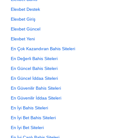
Elexbet Destek
Elexbet Giriş
Elexbet Güncel
Elexbet Yeni
En Çok Kazandıran Bahis Siteleri
En Değerli Bahis Siteleri
En Güncel Bahis Siteleri
En Güncel İddaa Siteleri
En Güvenilir Bahis Siteleri
En Güvenilir İddaa Siteleri
En İyi Bahis Siteleri
En İyi Bet Bahis Siteleri
En İyi Bet Siteleri
En İyi Canlı Bahis Siteleri