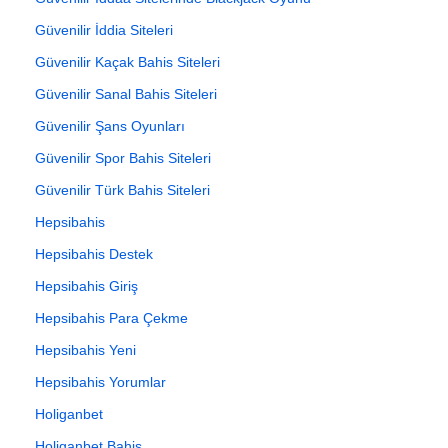
Güvenilir İddia Siteleri
Güvenilir Kaçak Bahis Siteleri
Güvenilir Sanal Bahis Siteleri
Güvenilir Şans Oyunları
Güvenilir Spor Bahis Siteleri
Güvenilir Türk Bahis Siteleri
Hepsibahis
Hepsibahis Destek
Hepsibahis Giriş
Hepsibahis Para Çekme
Hepsibahis Yeni
Hepsibahis Yorumlar
Holiganbet
Holiganbet Bahis