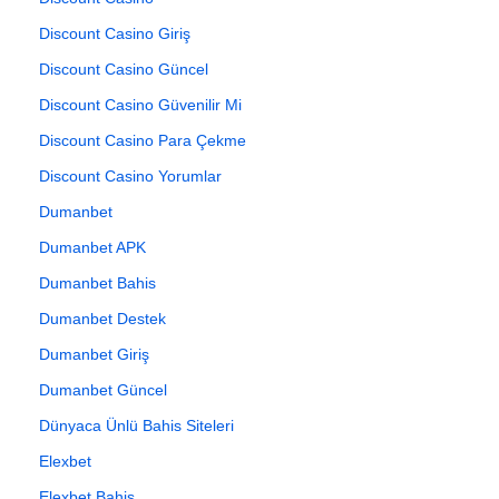
Discount Casino Giriş
Discount Casino Güncel
Discount Casino Güvenilir Mi
Discount Casino Para Çekme
Discount Casino Yorumlar
Dumanbet
Dumanbet APK
Dumanbet Bahis
Dumanbet Destek
Dumanbet Giriş
Dumanbet Güncel
Dünyaca Ünlü Bahis Siteleri
Elexbet
Elexbet Bahis