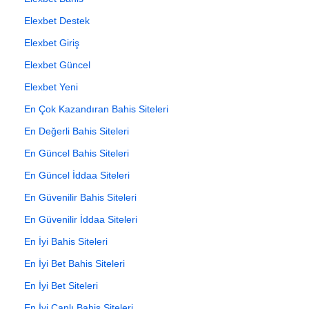
Elexbet Destek
Elexbet Giriş
Elexbet Güncel
Elexbet Yeni
En Çok Kazandıran Bahis Siteleri
En Değerli Bahis Siteleri
En Güncel Bahis Siteleri
En Güncel İddaa Siteleri
En Güvenilir Bahis Siteleri
En Güvenilir İddaa Siteleri
En İyi Bahis Siteleri
En İyi Bet Bahis Siteleri
En İyi Bet Siteleri
En İyi Canlı Bahis Siteleri