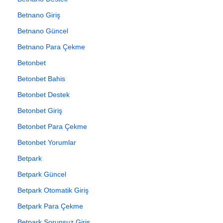
Betnano Giriş
Betnano Güncel
Betnano Para Çekme
Betonbet
Betonbet Bahis
Betonbet Destek
Betonbet Giriş
Betonbet Para Çekme
Betonbet Yorumlar
Betpark
Betpark Güncel
Betpark Otomatik Giriş
Betpark Para Çekme
Betpark Sorunsuz Giriş