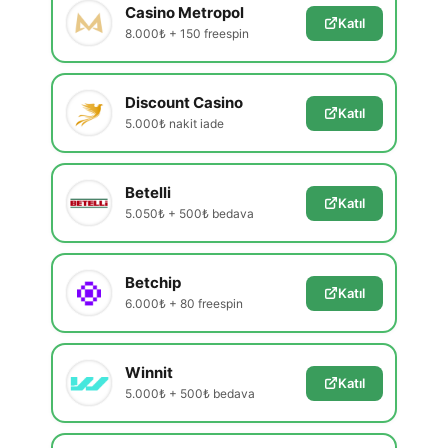
Casino Metropol
Katıl
8.000₺ + 150 freespin
Discount Casino
Katıl
5.000₺ nakit iade
Betelli
Katıl
5.050₺ + 500₺ bedava
Betchip
Katıl
6.000₺ + 80 freespin
Winnit
Katıl
5.000₺ + 500₺ bedava