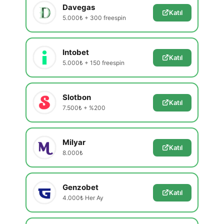
Davegas
Katıl
5.000₺ + 300 freespin
Intobet
Katıl
5.000₺ + 150 freespin
Slotbon
Katıl
7.500₺ + %200
Milyar
Katıl
8.000₺
Genzobet
Katıl
4.000₺ Her Ay