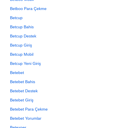
Betboo Para Çekme
Betcup
Betcup Bahis
Betcup Destek
Betcup Giriş
Betcup Mobil
Betcup Yeni Giriş
Betebet
Betebet Bahis
Betebet Destek
Betebet Giriş
Betebet Para Çekme
Betebet Yorumlar
Betexper