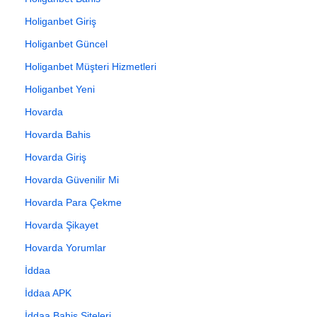
Holiganbet Giriş
Holiganbet Güncel
Holiganbet Müşteri Hizmetleri
Holiganbet Yeni
Hovarda
Hovarda Bahis
Hovarda Giriş
Hovarda Güvenilir Mi
Hovarda Para Çekme
Hovarda Şikayet
Hovarda Yorumlar
İddaa
İddaa APK
İddaa Bahis Siteleri