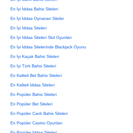
En İyi İddaa Bahis Siteleri
En İyi İddaa Oynanan Siteler
En İyi İddaa Siteleri
En İyi İddaa Siteleri Slot Oyunları
En İyi İddaa Sitelerinde Blackjack Oyunu
En İyi Kaçak Bahis Siteleri
En İyi Türk Bahis Siteleri
En Kaliteli Bet Bahis Siteleri
En Kaliteli İddaa Siteleri
En Popüler Bahis Siteleri
En Popüler Bet Siteleri
En Popüler Canlı Bahis Siteleri
En Popüler Casino Oyunları
En Popüler İddaa Siteleri