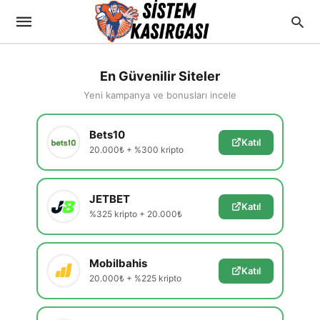
En Güvenilir Siteler
Yeni kampanya ve bonusları incele
Bets10
Katıl
20.000₺ + %300 kripto
JETBET
Katıl
%325 kripto + 20.000₺
Mobilbahis
Katıl
20.000₺ + %225 kripto