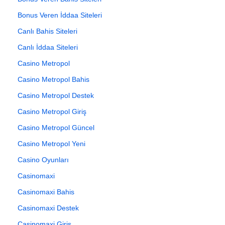
Bonus Veren İddaa Siteleri
Canlı Bahis Siteleri
Canlı İddaa Siteleri
Casino Metropol
Casino Metropol Bahis
Casino Metropol Destek
Casino Metropol Giriş
Casino Metropol Güncel
Casino Metropol Yeni
Casino Oyunları
Casinomaxi
Casinomaxi Bahis
Casinomaxi Destek
Casinomaxi Giriş