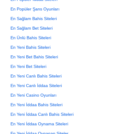
En Popüler Şans Oyunları
En Sağlam Bahis Siteleri
En Sağlam Bet Siteleri
En Ünlü Bahis Siteleri
En Yeni Bahis Siteleri
En Yeni Bet Bahis Siteleri
En Yeni Bet Siteleri
En Yeni Canlı Bahis Siteleri
En Yeni Canlı İddaa Siteleri
En Yeni Casino Oyunları
En Yeni İddaa Bahis Siteleri
En Yeni İddaa Canlı Bahis Siteleri
En Yeni İddaa Oynama Siteleri
En Yeni İddaa Oynanan Siteler