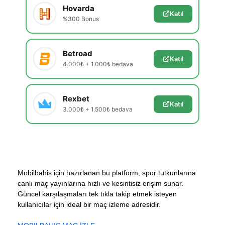
Hovarda
Katıl
%300 Bonus
Betroad
Katıl
4.000₺ + 1.000₺ bedava
Rexbet
Katıl
3.000₺ + 1.500₺ bedava
Mobilbahis için hazırlanan bu platform, spor tutkunlarına
canlı maç yayınlarına hızlı ve kesintisiz erişim sunar.
Güncel karşılaşmaları tek tıkla takip etmek isteyen
kullanıcılar için ideal bir maç izleme adresidir.