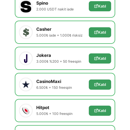
Spino
Katıl
2.000 USDT nakit iade
Casher
Katıl
5.000₺ iade + 1.000₺ risksiz
Jokera
Katıl
3.000₺ %200 + 50 freespin
CasinoMaxi
Katıl
6.500₺ + 150 freespin
Hitpot
Katıl
5.000₺ + 100 freespin