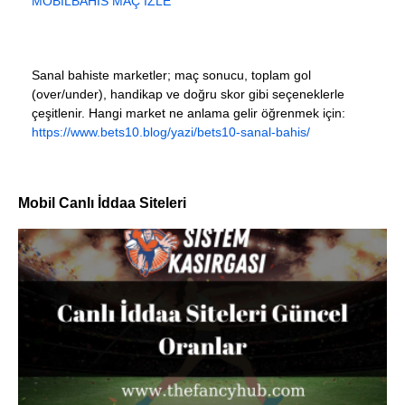
MOBILBAHIS MAÇ İZLE
Sanal bahiste marketler; maç sonucu, toplam gol
(over/under), handikap ve doğru skor gibi seçeneklerle
çeşitlenir. Hangi market ne anlama gelir öğrenmek için:
https://www.bets10.blog/yazi/bets10-sanal-bahis/
Mobil Canlı İddaa Siteleri