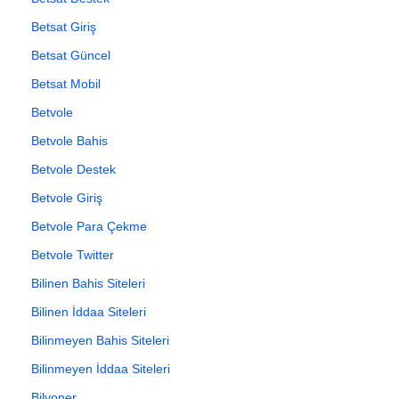
Betsat Giriş
Betsat Güncel
Betsat Mobil
Betvole
Betvole Bahis
Betvole Destek
Betvole Giriş
Betvole Para Çekme
Betvole Twitter
Bilinen Bahis Siteleri
Bilinen İddaa Siteleri
Bilinmeyen Bahis Siteleri
Bilinmeyen İddaa Siteleri
Bilyoner