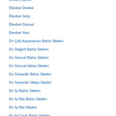
Elexbet Destek
Elexbet Giriş
Elexbet Güncel
Elexbet Yeni
En Çok Kazandıran Bahis Siteleri
En Değerli Bahis Siteleri
En Güncel Bahis Siteleri
En Güncel İddaa Siteleri
En Güvenilir Bahis Siteleri
En Güvenilir İddaa Siteleri
En İyi Bahis Siteleri
En İyi Bet Bahis Siteleri
En İyi Bet Siteleri
En İyi Canlı Bahis Siteleri