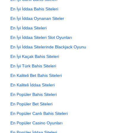
En İyi İddaa Bahis Siteleri
En İyi İddaa Oynanan Siteler
En İyi İddaa Siteleri
En İyi İddaa Siteleri Slot Oyunları
En İyi İddaa Sitelerinde Blackjack Oyunu
En İyi Kaçak Bahis Siteleri
En İyi Türk Bahis Siteleri
En Kaliteli Bet Bahis Siteleri
En Kaliteli İddaa Siteleri
En Popüler Bahis Siteleri
En Popüler Bet Siteleri
En Popüler Canlı Bahis Siteleri
En Popüler Casino Oyunları
En Popüler İddaa Siteleri