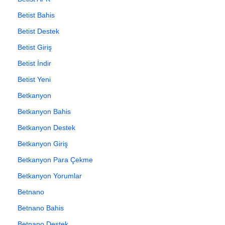
Betist Bahis
Betist Destek
Betist Giriş
Betist İndir
Betist Yeni
Betkanyon
Betkanyon Bahis
Betkanyon Destek
Betkanyon Giriş
Betkanyon Para Çekme
Betkanyon Yorumlar
Betnano
Betnano Bahis
Betnano Destek