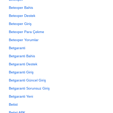
Betexper Bahis
Betexper Destek
Betexper Giriş
Betexper Para Çekme
Betexper Yorumlar
Betgaranti
Betgaranti Bahis
Betgaranti Destek
Betgaranti Giriş
Betgaranti Güncel Giriş
Betgaranti Sorunsuz Giriş
Betgaranti Yeni
Betist
Betist APK