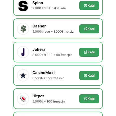
Spino
Katıl
2.000 USDT nakit iade
Casher
Katıl
5.000₺ iade + 1.000₺ risksiz
Jokera
Katıl
3.000₺ %200 + 50 freespin
CasinoMaxi
Katıl
6.500₺ + 150 freespin
Hitpot
Katıl
5.000₺ + 100 freespin