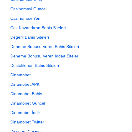
Casinomaxi Güncel
Casinomaxi Yeni
Çok Kazandıran Bahis Siteleri
Değerli Bahis Siteleri
Deneme Bonusu Veren Bahis Siteleri
Deneme Bonusu Veren İddaa Siteleri
Desteklenen Bahis Siteleri
Dinamobet
Dinamobet APK
Dinamobet Bahis
Dinamobet Güncel
Dinamobet İndir
Dinamobet Twitter
Discount Casino