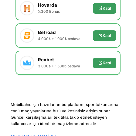
Hovarda
Katıl
%300 Bonus
Betroad
Katıl
4.000₺ + 1.000₺ bedava
Rexbet
Katıl
3.000₺ + 1.500₺ bedava
Mobilbahis için hazırlanan bu platform, spor tutkunlarına
canlı maç yayınlarına hızlı ve kesintisiz erişim sunar.
Güncel karşılaşmaları tek tıkla takip etmek isteyen
kullanıcılar için ideal bir maç izleme adresidir.