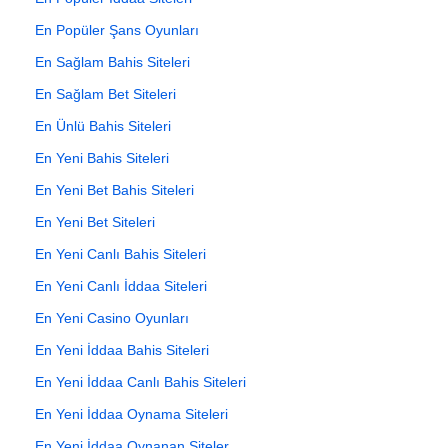
En Popüler Şans Oyunları
En Sağlam Bahis Siteleri
En Sağlam Bet Siteleri
En Ünlü Bahis Siteleri
En Yeni Bahis Siteleri
En Yeni Bet Bahis Siteleri
En Yeni Bet Siteleri
En Yeni Canlı Bahis Siteleri
En Yeni Canlı İddaa Siteleri
En Yeni Casino Oyunları
En Yeni İddaa Bahis Siteleri
En Yeni İddaa Canlı Bahis Siteleri
En Yeni İddaa Oynama Siteleri
En Yeni İddaa Oynanan Siteler