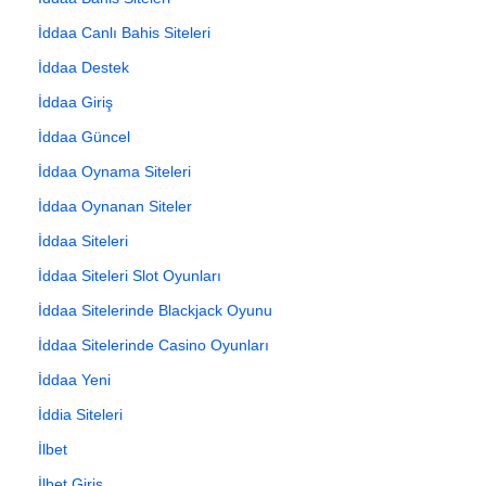
İddaa Canlı Bahis Siteleri
İddaa Destek
İddaa Giriş
İddaa Güncel
İddaa Oynama Siteleri
İddaa Oynanan Siteler
İddaa Siteleri
İddaa Siteleri Slot Oyunları
İddaa Sitelerinde Blackjack Oyunu
İddaa Sitelerinde Casino Oyunları
İddaa Yeni
İddia Siteleri
İlbet
İlbet Giriş