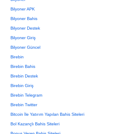
Bilyoner APK
Bilyoner Bahis
Bilyoner Destek
Bilyoner Giriş
Bilyoner Güncel
Birebin
Birebin Bahis
Birebin Destek
Birebin Giriş
Birebin Telegram
Birebin Twitter
Bitcoin İle Yatırım Yapılan Bahis Siteleri
Bol Kazançlı Bahis Siteleri
Bonus Veren Bahis Siteleri