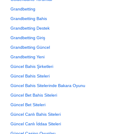
Grandbetting
Grandbetting Bahis
Grandbetting Destek
Grandbetting Giriş
Grandbetting Güncel
Grandbetting Yeni
Güncel Bahis Şirketleri
Güncel Bahis Siteleri
Güncel Bahis Sitelerinde Bakara Oyunu
Güncel Bet Bahis Siteleri
Güncel Bet Siteleri
Güncel Canlı Bahis Siteleri
Güncel Canlı İddaa Siteleri
Güncel Casino Oyunları