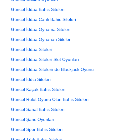
Güncel İddaa Bahis Siteleri
Güncel İddaa Canlı Bahis Siteleri
Güncel İddaa Oynama Siteleri
Güncel İddaa Oynanan Siteler
Güncel İddaa Siteleri
Güncel İddaa Siteleri Slot Oyunları
Güncel İddaa Sitelerinde Blackjack Oyunu
Güncel İddia Siteleri
Güncel Kaçak Bahis Siteleri
Güncel Rulet Oyunu Olan Bahis Siteleri
Güncel Sanal Bahis Siteleri
Güncel Şans Oyunları
Güncel Spor Bahis Siteleri
Güncel Türk Bahis Siteleri