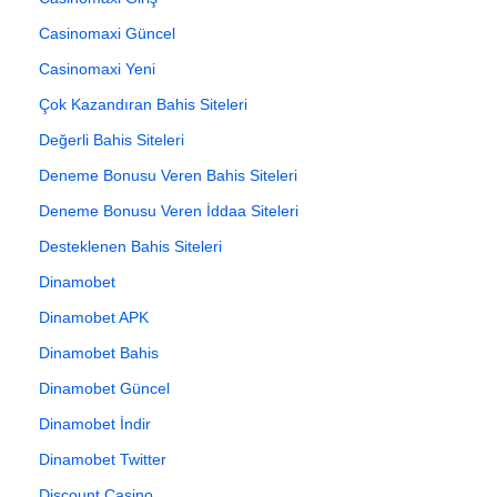
Casinomaxi Güncel
Casinomaxi Yeni
Çok Kazandıran Bahis Siteleri
Değerli Bahis Siteleri
Deneme Bonusu Veren Bahis Siteleri
Deneme Bonusu Veren İddaa Siteleri
Desteklenen Bahis Siteleri
Dinamobet
Dinamobet APK
Dinamobet Bahis
Dinamobet Güncel
Dinamobet İndir
Dinamobet Twitter
Discount Casino