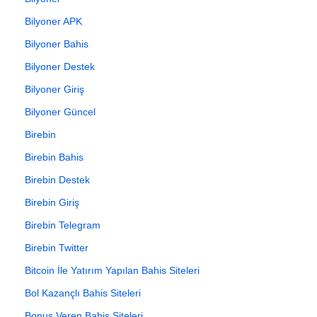
Bilyoner APK
Bilyoner Bahis
Bilyoner Destek
Bilyoner Giriş
Bilyoner Güncel
Birebin
Birebin Bahis
Birebin Destek
Birebin Giriş
Birebin Telegram
Birebin Twitter
Bitcoin İle Yatırım Yapılan Bahis Siteleri
Bol Kazançlı Bahis Siteleri
Bonus Veren Bahis Siteleri