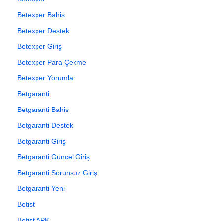
Betexper Bahis
Betexper Destek
Betexper Giriş
Betexper Para Çekme
Betexper Yorumlar
Betgaranti
Betgaranti Bahis
Betgaranti Destek
Betgaranti Giriş
Betgaranti Güncel Giriş
Betgaranti Sorunsuz Giriş
Betgaranti Yeni
Betist
Betist APK