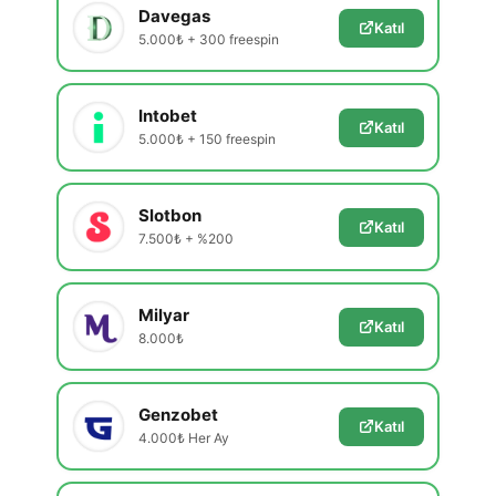
Davegas
Katıl
5.000₺ + 300 freespin
Intobet
Katıl
5.000₺ + 150 freespin
Slotbon
Katıl
7.500₺ + %200
Milyar
Katıl
8.000₺
Genzobet
Katıl
4.000₺ Her Ay