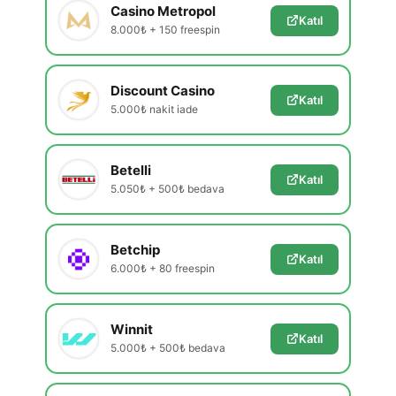
Casino Metropol
Katıl
8.000₺ + 150 freespin
Discount Casino
Katıl
5.000₺ nakit iade
Betelli
Katıl
5.050₺ + 500₺ bedava
Betchip
Katıl
6.000₺ + 80 freespin
Winnit
Katıl
5.000₺ + 500₺ bedava