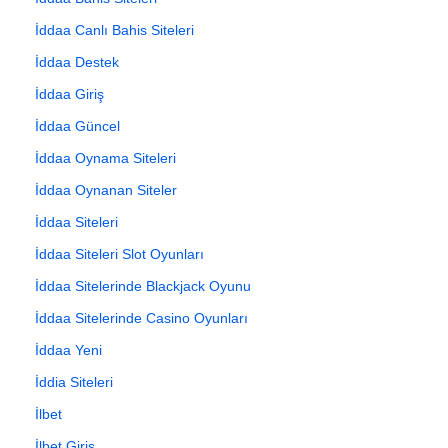
İddaa Canlı Bahis Siteleri
İddaa Destek
İddaa Giriş
İddaa Güncel
İddaa Oynama Siteleri
İddaa Oynanan Siteler
İddaa Siteleri
İddaa Siteleri Slot Oyunları
İddaa Sitelerinde Blackjack Oyunu
İddaa Sitelerinde Casino Oyunları
İddaa Yeni
İddia Siteleri
İlbet
İlbet Giriş