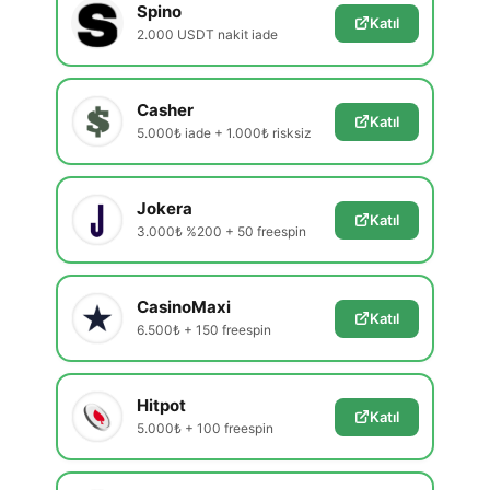
Spino
Katıl
2.000 USDT nakit iade
Casher
Katıl
5.000₺ iade + 1.000₺ risksiz
Jokera
Katıl
3.000₺ %200 + 50 freespin
CasinoMaxi
Katıl
6.500₺ + 150 freespin
Hitpot
Katıl
5.000₺ + 100 freespin