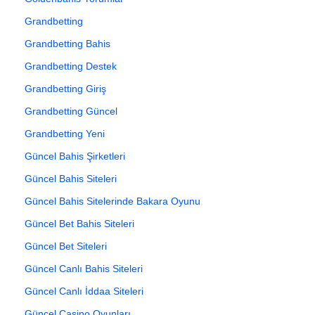
Grandbetting
Grandbetting Bahis
Grandbetting Destek
Grandbetting Giriş
Grandbetting Güncel
Grandbetting Yeni
Güncel Bahis Şirketleri
Güncel Bahis Siteleri
Güncel Bahis Sitelerinde Bakara Oyunu
Güncel Bet Bahis Siteleri
Güncel Bet Siteleri
Güncel Canlı Bahis Siteleri
Güncel Canlı İddaa Siteleri
Güncel Casino Oyunları