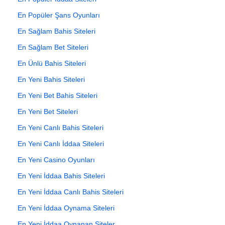
En Popüler Şans Oyunları
En Sağlam Bahis Siteleri
En Sağlam Bet Siteleri
En Ünlü Bahis Siteleri
En Yeni Bahis Siteleri
En Yeni Bet Bahis Siteleri
En Yeni Bet Siteleri
En Yeni Canlı Bahis Siteleri
En Yeni Canlı İddaa Siteleri
En Yeni Casino Oyunları
En Yeni İddaa Bahis Siteleri
En Yeni İddaa Canlı Bahis Siteleri
En Yeni İddaa Oynama Siteleri
En Yeni İddaa Oynanan Siteler