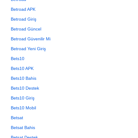
Betroad APK
Betroad Giriş
Betroad Güncel
Betroad Güvenilir Mi
Betroad Yeni Giriş
Bets10
Bets10 APK
Bets10 Bahis
Bets10 Destek
Bets10 Giriş
Bets10 Mobil
Betsat
Betsat Bahis
Betsat Destek