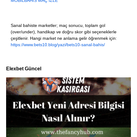
MOBILBAHIS MAÇ İZLE
Sanal bahiste marketler; maç sonucu, toplam gol
(over/under), handikap ve doğru skor gibi seçeneklerle
çeşitlenir. Hangi market ne anlama gelir öğrenmek için:
https://www.bets10.blog/yazi/bets10-sanal-bahis/
Elexbet Güncel