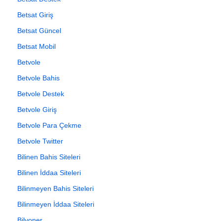
Betsat Giriş
Betsat Güncel
Betsat Mobil
Betvole
Betvole Bahis
Betvole Destek
Betvole Giriş
Betvole Para Çekme
Betvole Twitter
Bilinen Bahis Siteleri
Bilinen İddaa Siteleri
Bilinmeyen Bahis Siteleri
Bilinmeyen İddaa Siteleri
Bilyoner