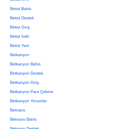
Betist Bahis
Betist Destek
Betist Giriş
Betist İndir
Betist Yeni
Betkanyon
Betkanyon Bahis
Betkanyon Destek
Betkanyon Giriş
Betkanyon Para Çekme
Betkanyon Yorumlar
Betnano
Betnano Bahis
Betnano Destek