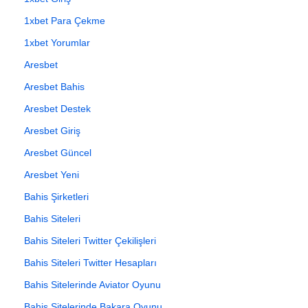
1xbet Para Çekme
1xbet Yorumlar
Aresbet
Aresbet Bahis
Aresbet Destek
Aresbet Giriş
Aresbet Güncel
Aresbet Yeni
Bahis Şirketleri
Bahis Siteleri
Bahis Siteleri Twitter Çekilişleri
Bahis Siteleri Twitter Hesapları
Bahis Sitelerinde Aviator Oyunu
Bahis Sitelerinde Bakara Oyunu