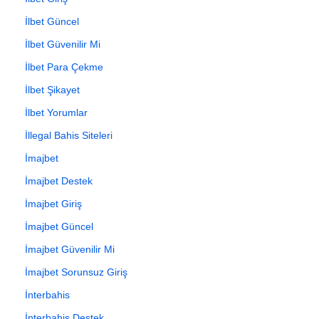
İlbet Güncel
İlbet Güvenilir Mi
İlbet Para Çekme
İlbet Şikayet
İlbet Yorumlar
İllegal Bahis Siteleri
İmajbet
İmajbet Destek
İmajbet Giriş
İmajbet Güncel
İmajbet Güvenilir Mi
İmajbet Sorunsuz Giriş
İnterbahis
İnterbahis Destek