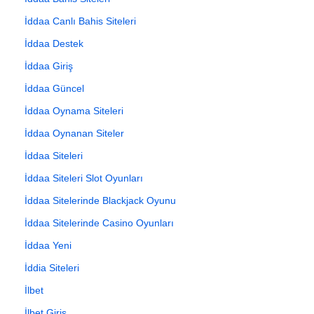
İddaa Canlı Bahis Siteleri
İddaa Destek
İddaa Giriş
İddaa Güncel
İddaa Oynama Siteleri
İddaa Oynanan Siteler
İddaa Siteleri
İddaa Siteleri Slot Oyunları
İddaa Sitelerinde Blackjack Oyunu
İddaa Sitelerinde Casino Oyunları
İddaa Yeni
İddia Siteleri
İlbet
İlbet Giriş