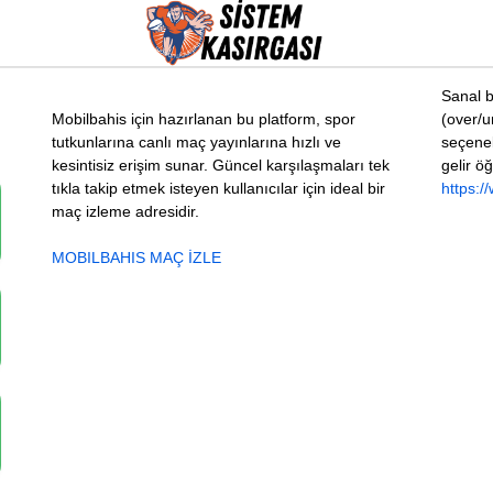
Sanal b
Mobilbahis için hazırlanan bu platform, spor
(over/u
tutkunlarına canlı maç yayınlarına hızlı ve
seçenek
kesintisiz erişim sunar. Güncel karşılaşmaları tek
gelir ö
tıkla takip etmek isteyen kullanıcılar için ideal bir
https:/
maç izleme adresidir.
MOBILBAHIS MAÇ İZLE