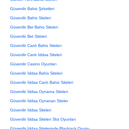
Güvenilir Bahis Şirketleri
Güvenilir Bahis Siteleri
Güvenilir Bet Bahis Siteleri
Güvenilir Bet Siteleri
Güvenilir Canlı Bahis Siteleri
Güvenilir Canlı İddaa Siteleri
Güvenilir Casino Oyunları
Güvenilir İddaa Bahis Siteleri
Güvenilir İddaa Canlı Bahis Siteleri
Güvenilir İddaa Oynama Siteleri
Güvenilir İddaa Oynanan Siteler
Güvenilir İddaa Siteleri
Güvenilir İddaa Siteleri Slot Oyunları
Güvenilir İddaa Sitelerinde Blackjack Oyunu