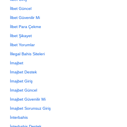
İlbet Güncel
İlbet Güvenilir Mi
İlbet Para Çekme
İlbet Şikayet
İlbet Yorumlar
İllegal Bahis Siteleri
İmajbet
İmajbet Destek
İmajbet Giriş
İmajbet Güncel
İmajbet Güvenilir Mi
İmajbet Sorunsuz Giriş
İnterbahis
İnterbahis Destek