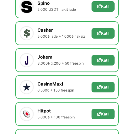
Spino
Katıl
2.000 USDT nakit iade
Casher
Katıl
5.000₺ iade + 1.000₺ risksiz
Jokera
Katıl
3.000₺ %200 + 50 freespin
CasinoMaxi
Katıl
6.500₺ + 150 freespin
Hitpot
Katıl
5.000₺ + 100 freespin