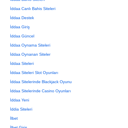
İddaa Canlı Bahis Siteleri
İddaa Destek
İddaa Giriş
İddaa Güncel
İddaa Oynama Siteleri
İddaa Oynanan Siteler
İddaa Siteleri
İddaa Siteleri Slot Oyunları
İddaa Sitelerinde Blackjack Oyunu
İddaa Sitelerinde Casino Oyunları
İddaa Yeni
İddia Siteleri
İlbet
İlbet Giriş