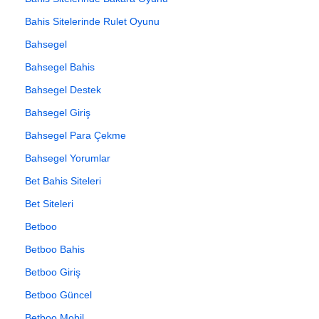
Bahis Sitelerinde Rulet Oyunu
Bahsegel
Bahsegel Bahis
Bahsegel Destek
Bahsegel Giriş
Bahsegel Para Çekme
Bahsegel Yorumlar
Bet Bahis Siteleri
Bet Siteleri
Betboo
Betboo Bahis
Betboo Giriş
Betboo Güncel
Betboo Mobil