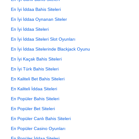
En İyi İddaa Bahis Siteleri
En İyi İddaa Oynanan Siteler
En İyi İddaa Siteleri
En İyi İddaa Siteleri Slot Oyunları
En İyi İddaa Sitelerinde Blackjack Oyunu
En İyi Kaçak Bahis Siteleri
En İyi Türk Bahis Siteleri
En Kaliteli Bet Bahis Siteleri
En Kaliteli İddaa Siteleri
En Popüler Bahis Siteleri
En Popüler Bet Siteleri
En Popüler Canlı Bahis Siteleri
En Popüler Casino Oyunları
En Popüler İddaa Siteleri