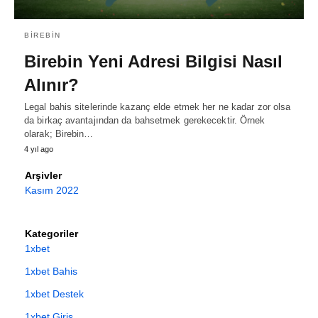
BIREBIN
Birebin Yeni Adresi Bilgisi Nasıl
Alınır?
Legal bahis sitelerinde kazanç elde etmek her ne kadar zor olsa
da birkaç avantajından da bahsetmek gerekecektir. Örnek
olarak; Birebin…
4 yıl ago
Arşivler
Kasım 2022
Kategoriler
1xbet
1xbet Bahis
1xbet Destek
1xbet Giriş