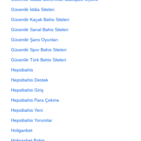
Güvenilir İddia Siteleri
Güvenilir Kaçak Bahis Siteleri
Güvenilir Sanal Bahis Siteleri
Güvenilir Şans Oyunları
Güvenilir Spor Bahis Siteleri
Güvenilir Türk Bahis Siteleri
Hepsibahis
Hepsibahis Destek
Hepsibahis Giriş
Hepsibahis Para Çekme
Hepsibahis Yeni
Hepsibahis Yorumlar
Holiganbet
Holiganbet Bahis