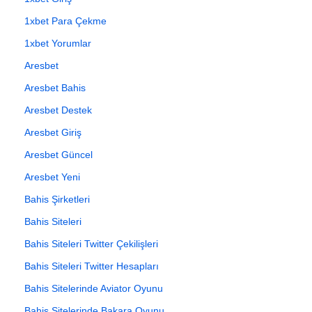
1xbet Para Çekme
1xbet Yorumlar
Aresbet
Aresbet Bahis
Aresbet Destek
Aresbet Giriş
Aresbet Güncel
Aresbet Yeni
Bahis Şirketleri
Bahis Siteleri
Bahis Siteleri Twitter Çekilişleri
Bahis Siteleri Twitter Hesapları
Bahis Sitelerinde Aviator Oyunu
Bahis Sitelerinde Bakara Oyunu