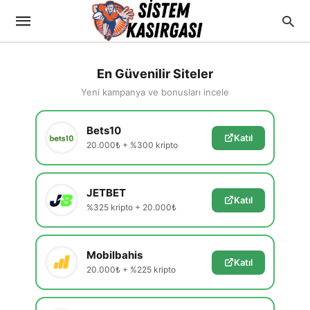
En Güvenilir Siteler
Yeni kampanya ve bonusları incele
Bets10
Katıl
20.000₺ + %300 kripto
JETBET
Katıl
%325 kripto + 20.000₺
Mobilbahis
Katıl
20.000₺ + %225 kripto