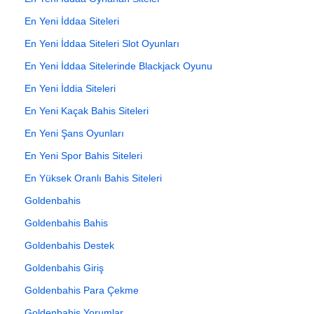
En Yeni İddaa Siteleri
En Yeni İddaa Siteleri Slot Oyunları
En Yeni İddaa Sitelerinde Blackjack Oyunu
En Yeni İddia Siteleri
En Yeni Kaçak Bahis Siteleri
En Yeni Şans Oyunları
En Yeni Spor Bahis Siteleri
En Yüksek Oranlı Bahis Siteleri
Goldenbahis
Goldenbahis Bahis
Goldenbahis Destek
Goldenbahis Giriş
Goldenbahis Para Çekme
Goldenbahis Yorumlar