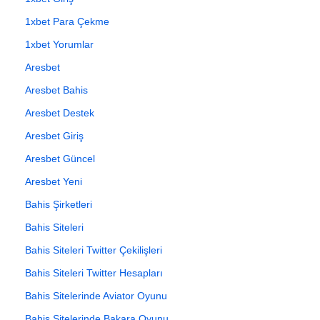
1xbet Para Çekme
1xbet Yorumlar
Aresbet
Aresbet Bahis
Aresbet Destek
Aresbet Giriş
Aresbet Güncel
Aresbet Yeni
Bahis Şirketleri
Bahis Siteleri
Bahis Siteleri Twitter Çekilişleri
Bahis Siteleri Twitter Hesapları
Bahis Sitelerinde Aviator Oyunu
Bahis Sitelerinde Bakara Oyunu