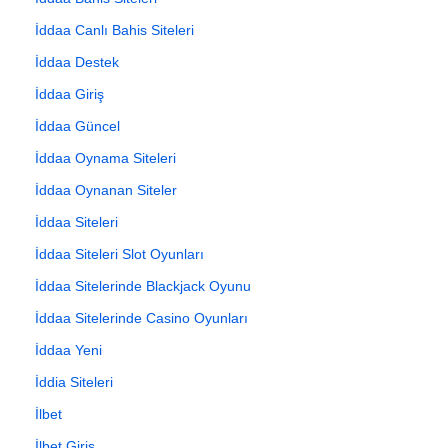
İddaa Canlı Bahis Siteleri
İddaa Destek
İddaa Giriş
İddaa Güncel
İddaa Oynama Siteleri
İddaa Oynanan Siteler
İddaa Siteleri
İddaa Siteleri Slot Oyunları
İddaa Sitelerinde Blackjack Oyunu
İddaa Sitelerinde Casino Oyunları
İddaa Yeni
İddia Siteleri
İlbet
İlbet Giriş