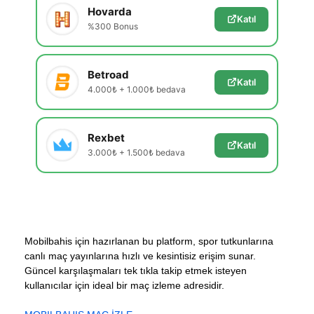
Hovarda
Katıl
%300 Bonus
Betroad
Katıl
4.000₺ + 1.000₺ bedava
Rexbet
Katıl
3.000₺ + 1.500₺ bedava
Mobilbahis için hazırlanan bu platform, spor tutkunlarına
canlı maç yayınlarına hızlı ve kesintisiz erişim sunar.
Güncel karşılaşmaları tek tıkla takip etmek isteyen
kullanıcılar için ideal bir maç izleme adresidir.