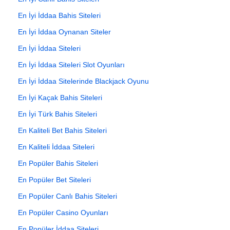
En İyi İddaa Bahis Siteleri
En İyi İddaa Oynanan Siteler
En İyi İddaa Siteleri
En İyi İddaa Siteleri Slot Oyunları
En İyi İddaa Sitelerinde Blackjack Oyunu
En İyi Kaçak Bahis Siteleri
En İyi Türk Bahis Siteleri
En Kaliteli Bet Bahis Siteleri
En Kaliteli İddaa Siteleri
En Popüler Bahis Siteleri
En Popüler Bet Siteleri
En Popüler Canlı Bahis Siteleri
En Popüler Casino Oyunları
En Popüler İddaa Siteleri