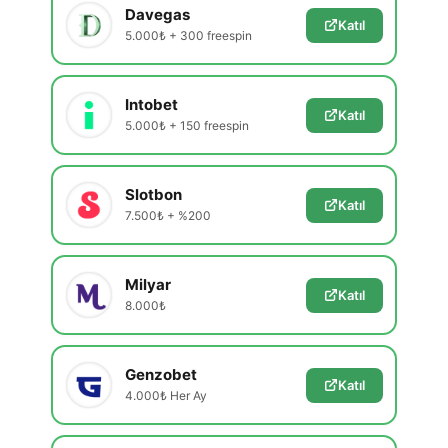
Davegas
Katıl
5.000₺ + 300 freespin
Intobet
Katıl
5.000₺ + 150 freespin
Slotbon
Katıl
7.500₺ + %200
Milyar
Katıl
8.000₺
Genzobet
Katıl
4.000₺ Her Ay