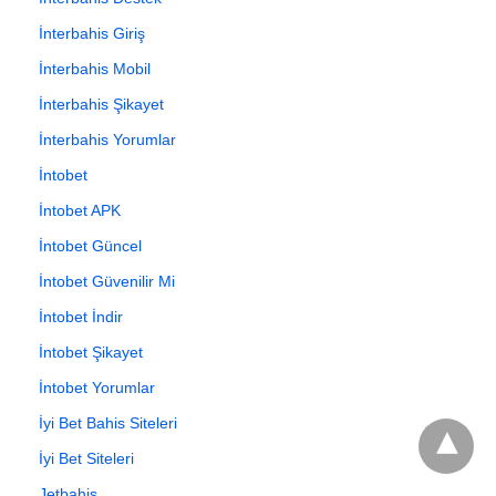
İnterbahis Giriş
İnterbahis Mobil
İnterbahis Şikayet
İnterbahis Yorumlar
İntobet
İntobet APK
İntobet Güncel
İntobet Güvenilir Mi
İntobet İndir
İntobet Şikayet
İntobet Yorumlar
İyi Bet Bahis Siteleri
İyi Bet Siteleri
Jetbahis