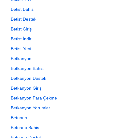
Betist Bahis
Betist Destek
Betist Giriş
Betist İndir
Betist Yeni
Betkanyon
Betkanyon Bahis
Betkanyon Destek
Betkanyon Giriş
Betkanyon Para Çekme
Betkanyon Yorumlar
Betnano
Betnano Bahis
Betnano Destek