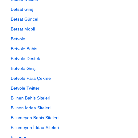
Betsat Giriş
Betsat Güncel
Betsat Mobil
Betvole
Betvole Bahis
Betvole Destek
Betvole Giriş
Betvole Para Çekme
Betvole Twitter
Bilinen Bahis Siteleri
Bilinen İddaa Siteleri
Bilinmeyen Bahis Siteleri
Bilinmeyen İddaa Siteleri
Bilyoner