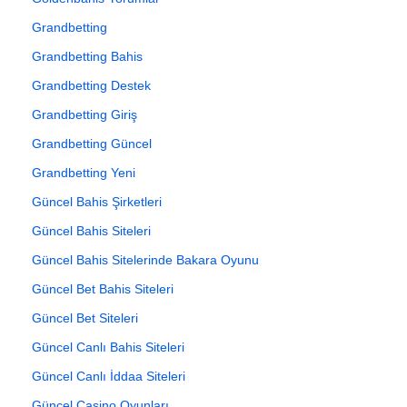
Grandbetting
Grandbetting Bahis
Grandbetting Destek
Grandbetting Giriş
Grandbetting Güncel
Grandbetting Yeni
Güncel Bahis Şirketleri
Güncel Bahis Siteleri
Güncel Bahis Sitelerinde Bakara Oyunu
Güncel Bet Bahis Siteleri
Güncel Bet Siteleri
Güncel Canlı Bahis Siteleri
Güncel Canlı İddaa Siteleri
Güncel Casino Oyunları