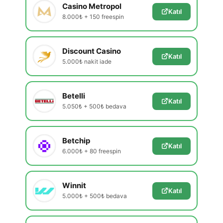
Casino Metropol
Katıl
8.000₺ + 150 freespin
Discount Casino
Katıl
5.000₺ nakit iade
Betelli
Katıl
5.050₺ + 500₺ bedava
Betchip
Katıl
6.000₺ + 80 freespin
Winnit
Katıl
5.000₺ + 500₺ bedava