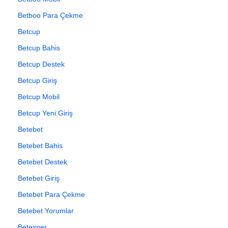
Betboo Para Çekme
Betcup
Betcup Bahis
Betcup Destek
Betcup Giriş
Betcup Mobil
Betcup Yeni Giriş
Betebet
Betebet Bahis
Betebet Destek
Betebet Giriş
Betebet Para Çekme
Betebet Yorumlar
Betexper