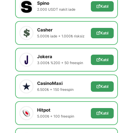
Spino
Katıl
2.000 USDT nakit iade
Casher
Katıl
5.000₺ iade + 1.000₺ risksiz
Jokera
Katıl
3.000₺ %200 + 50 freespin
CasinoMaxi
Katıl
6.500₺ + 150 freespin
Hitpot
Katıl
5.000₺ + 100 freespin