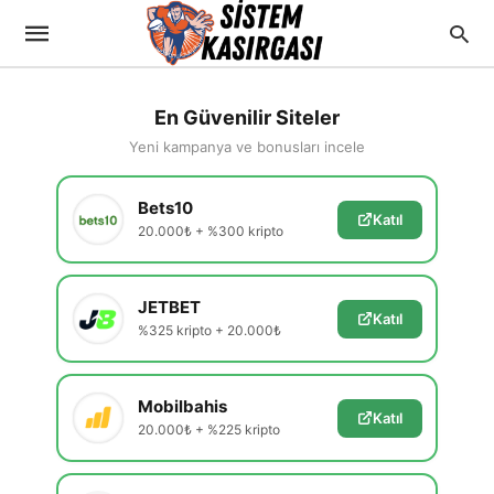
En Güvenilir Siteler
Yeni kampanya ve bonusları incele
Bets10
Katıl
20.000₺ + %300 kripto
JETBET
Katıl
%325 kripto + 20.000₺
Mobilbahis
Katıl
20.000₺ + %225 kripto