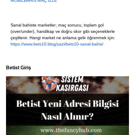
MOBILBAHIS MAÇ İZLE
Sanal bahiste marketler; maç sonucu, toplam gol
(over/under), handikap ve doğru skor gibi seçeneklerle
çeşitlenir. Hangi market ne anlama gelir öğrenmek için:
https://www.bets10.blog/yazi/bets10-sanal-bahis/
Betist Giriş