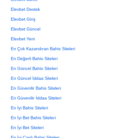
Elexbet Destek
Elexbet Giriş
Elexbet Güncel
Elexbet Yeni
En Çok Kazandıran Bahis Siteleri
En Değerli Bahis Siteleri
En Güncel Bahis Siteleri
En Güncel İddaa Siteleri
En Güvenilir Bahis Siteleri
En Güvenilir İddaa Siteleri
En İyi Bahis Siteleri
En İyi Bet Bahis Siteleri
En İyi Bet Siteleri
En İyi Canlı Bahis Siteleri