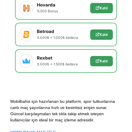
Hovarda
Katıl
%300 Bonus
Betroad
Katıl
4.000₺ + 1.000₺ bedava
Rexbet
Katıl
3.000₺ + 1.500₺ bedava
Mobilbahis için hazırlanan bu platform, spor tutkunlarına
canlı maç yayınlarına hızlı ve kesintisiz erişim sunar.
Güncel karşılaşmaları tek tıkla takip etmek isteyen
kullanıcılar için ideal bir maç izleme adresidir.