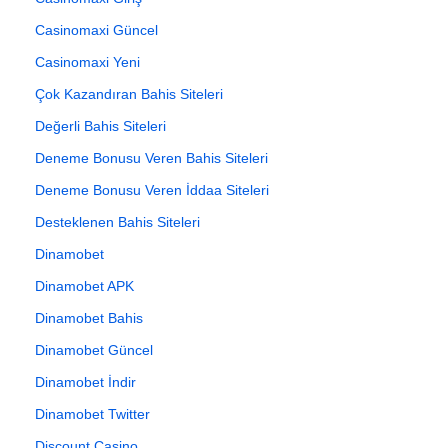
Casinomaxi Güncel
Casinomaxi Yeni
Çok Kazandıran Bahis Siteleri
Değerli Bahis Siteleri
Deneme Bonusu Veren Bahis Siteleri
Deneme Bonusu Veren İddaa Siteleri
Desteklenen Bahis Siteleri
Dinamobet
Dinamobet APK
Dinamobet Bahis
Dinamobet Güncel
Dinamobet İndir
Dinamobet Twitter
Discount Casino