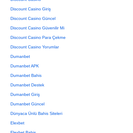
Discount Casino Giriş
Discount Casino Güncel
Discount Casino Güvenilir Mi
Discount Casino Para Çekme
Discount Casino Yorumlar
Dumanbet
Dumanbet APK
Dumanbet Bahis
Dumanbet Destek
Dumanbet Giriş
Dumanbet Güncel
Dünyaca Ünlü Bahis Siteleri
Elexbet
Elexbet Bahis