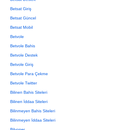
Betsat Giriş
Betsat Güncel
Betsat Mobil
Betvole
Betvole Bahis
Betvole Destek
Betvole Giriş
Betvole Para Çekme
Betvole Twitter
Bilinen Bahis Siteleri
Bilinen İddaa Siteleri
Bilinmeyen Bahis Siteleri
Bilinmeyen İddaa Siteleri
Bilyoner