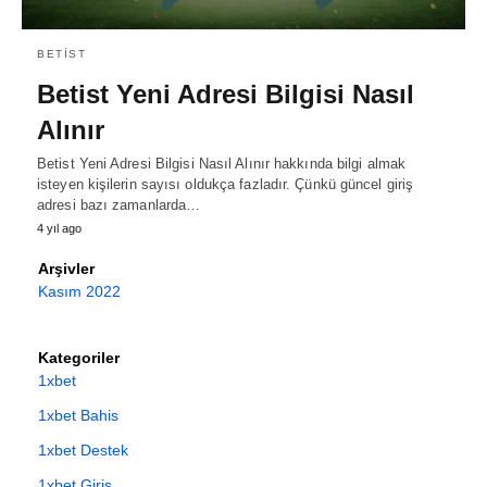
BETIST
Betist Yeni Adresi Bilgisi Nasıl
Alınır
Betist Yeni Adresi Bilgisi Nasıl Alınır hakkında bilgi almak
isteyen kişilerin sayısı oldukça fazladır. Çünkü güncel giriş
adresi bazı zamanlarda…
4 yıl ago
Arşivler
Kasım 2022
Kategoriler
1xbet
1xbet Bahis
1xbet Destek
1xbet Giriş