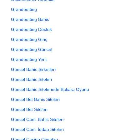
Grandbetting
Grandbetting Bahis
Grandbetting Destek
Grandbetting Giriş
Grandbetting Güncel
Grandbetting Yeni
Güncel Bahis Şirketleri
Güncel Bahis Siteleri
Güncel Bahis Sitelerinde Bakara Oyunu
Güncel Bet Bahis Siteleri
Güncel Bet Siteleri
Güncel Canlı Bahis Siteleri
Güncel Canlı İddaa Siteleri
Güncel Casino Oyunları