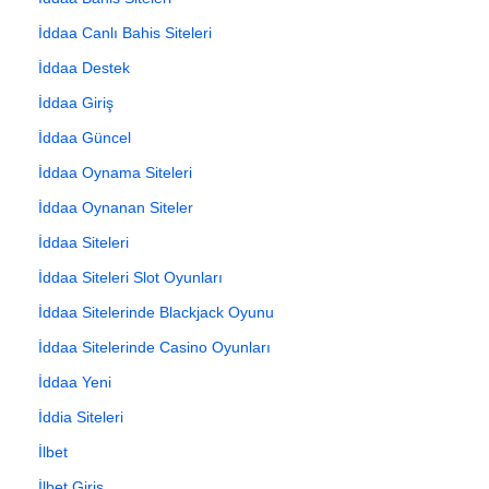
İddaa Canlı Bahis Siteleri
İddaa Destek
İddaa Giriş
İddaa Güncel
İddaa Oynama Siteleri
İddaa Oynanan Siteler
İddaa Siteleri
İddaa Siteleri Slot Oyunları
İddaa Sitelerinde Blackjack Oyunu
İddaa Sitelerinde Casino Oyunları
İddaa Yeni
İddia Siteleri
İlbet
İlbet Giriş