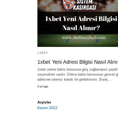
1XBET
1xbet Yeni Adresi Bilgisi Nasıl Alın
1xbet online bahis bürosuna giriş sağlamanın çeşitli
seçenekleri vardır. Online bahis bürosunun güncel gi
adresine sitemiz kanalı ile girebilirsiniz. Buna…
4 yıl ago
Arşivler
Kasım 2022