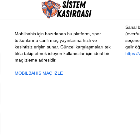
Sanal b
Mobilbahis için hazırlanan bu platform, spor
(over/u
tutkunlarına canlı maç yayınlarına hızlı ve
seçenek
kesintisiz erişim sunar. Güncel karşılaşmaları tek
gelir ö
tıkla takip etmek isteyen kullanıcılar için ideal bir
https:/
maç izleme adresidir.
MOBILBAHIS MAÇ İZLE