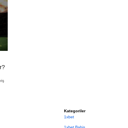
ır?
riş
Kategoriler
1xbet
1xbet Bahis