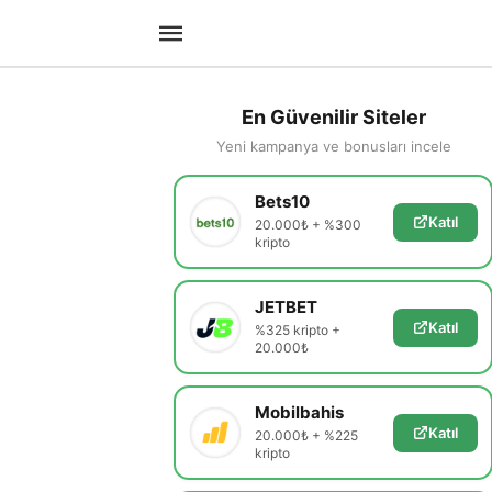
En Güvenilir Siteler
Yeni kampanya ve bonusları incele
Bets10
Katıl
20.000₺ + %300
kripto
JETBET
Katıl
%325 kripto +
20.000₺
Mobilbahis
Katıl
20.000₺ + %225
kripto