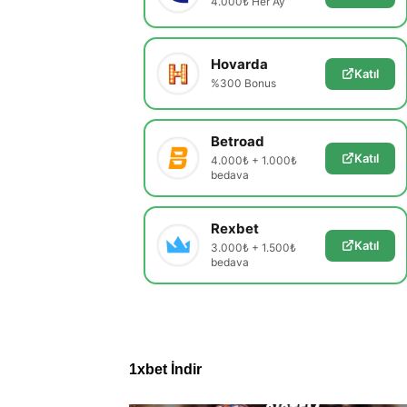
4.000₺ Her Ay
Hovarda
Katıl
%300 Bonus
Betroad
Katıl
4.000₺ + 1.000₺
bedava
Rexbet
Katıl
3.000₺ + 1.500₺
bedava
1xbet İndir