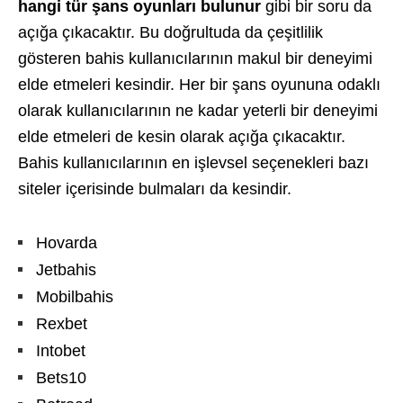
hangi tür şans oyunları bulunur
gibi bir soru da
açığa çıkacaktır. Bu doğrultuda da çeşitlilik
gösteren bahis kullanıcılarının makul bir deneyimi
elde etmeleri kesindir. Her bir şans oyununa odaklı
olarak kullanıcılarının ne kadar yeterli bir deneyimi
elde etmeleri de kesin olarak açığa çıkacaktır.
Bahis kullanıcılarının en işlevsel seçenekleri bazı
siteler içerisinde bulmaları da kesindir.
Hovarda
Jetbahis
Mobilbahis
Rexbet
Intobet
Bets10