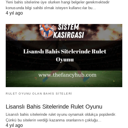
Yeni bahis sitelerine üye olurken hangi belgeler gerekmektedir
konusunda bilgi sahibi olmak isteyen kullanıcılar bu…
4 yıl ago
RULET OYUNU OLAN BAHIS SITELERI
Lisanslı Bahis Sitelerinde Rulet Oyunu
Lisanslı bahis sitelerinde rulet oyunu oynamak oldukça popülerdir.
Çünkü bu sitelerin verdiği kazanma oranlarının çokluğu…
4 yıl ago