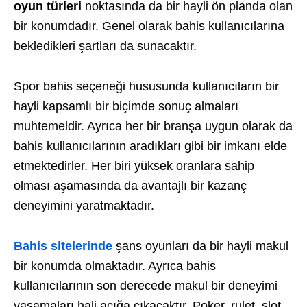
oyun türleri
noktasında da bir hayli ön planda olan
bir konumdadır. Genel olarak bahis kullanıcılarına
bekledikleri şartları da sunacaktır.
Spor bahis seçeneği hususunda kullanıcıların bir
hayli kapsamlı bir biçimde sonuç almaları
muhtemeldir. Ayrıca her bir branşa uygun olarak da
bahis kullanıcılarının aradıkları gibi bir imkanı elde
etmektedirler. Her biri yüksek oranlara sahip
olması aşamasında da avantajlı bir kazanç
deneyimini yaratmaktadır.
Bahis sitelerinde
şans oyunları da bir hayli makul
bir konumda olmaktadır. Ayrıca bahis
kullanıcılarının son derecede makul bir deneyimi
yaşamaları hali açığa çıkacaktır. Poker, rulet, slot,