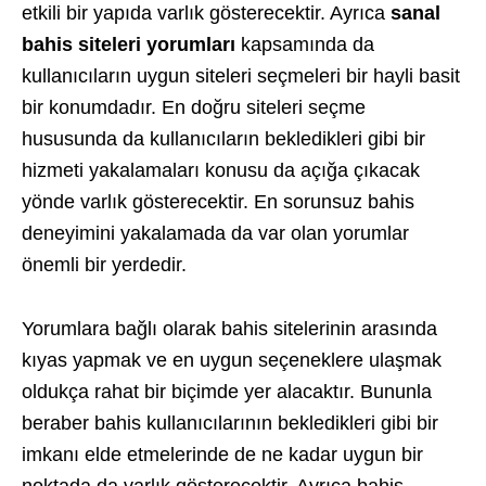
etkili bir yapıda varlık gösterecektir. Ayrıca
sanal
bahis siteleri yorumları
kapsamında da
kullanıcıların uygun siteleri seçmeleri bir hayli basit
bir konumdadır. En doğru siteleri seçme
hususunda da kullanıcıların bekledikleri gibi bir
hizmeti yakalamaları konusu da açığa çıkacak
yönde varlık gösterecektir. En sorunsuz bahis
deneyimini yakalamada da var olan yorumlar
önemli bir yerdedir.
Yorumlara bağlı olarak bahis sitelerinin arasında
kıyas yapmak ve en uygun seçeneklere ulaşmak
oldukça rahat bir biçimde yer alacaktır. Bununla
beraber bahis kullanıcılarının bekledikleri gibi bir
imkanı elde etmelerinde de ne kadar uygun bir
noktada da varlık gösterecektir. Ayrıca bahis