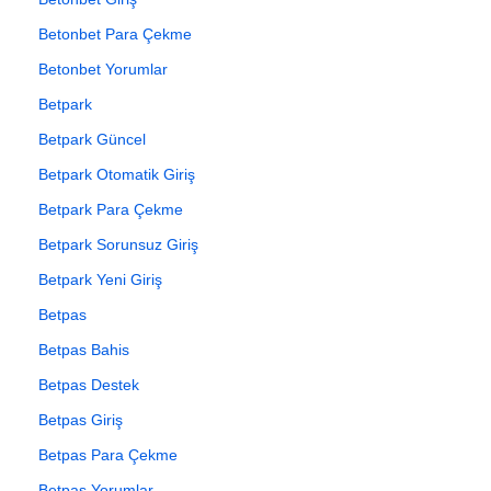
Betonbet Para Çekme
Betonbet Yorumlar
Betpark
Betpark Güncel
Betpark Otomatik Giriş
Betpark Para Çekme
Betpark Sorunsuz Giriş
Betpark Yeni Giriş
Betpas
Betpas Bahis
Betpas Destek
Betpas Giriş
Betpas Para Çekme
Betpas Yorumlar