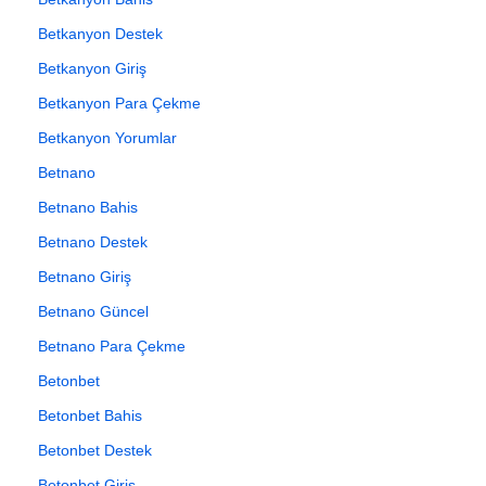
Betkanyon Destek
Betkanyon Giriş
Betkanyon Para Çekme
Betkanyon Yorumlar
Betnano
Betnano Bahis
Betnano Destek
Betnano Giriş
Betnano Güncel
Betnano Para Çekme
Betonbet
Betonbet Bahis
Betonbet Destek
Betonbet Giriş