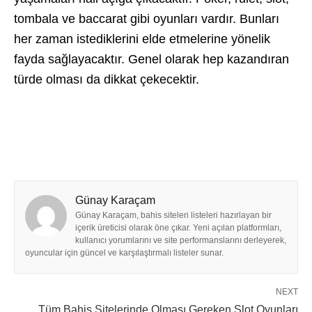
tombala ve baccarat gibi oyunları vardır. Bunları
her zaman istediklerini elde etmelerine yönelik
fayda sağlayacaktır. Genel olarak hep kazandıran
türde olması da dikkat çekecektir.
Günay Karaçam
Günay Karaçam, bahis siteleri listeleri hazırlayan bir
içerik üreticisi olarak öne çıkar. Yeni açılan platformları,
kullanıcı yorumlarını ve site performanslarını derleyerek,
oyuncular için güncel ve karşılaştırmalı listeler sunar.
NEXT
Tüm Bahis Sitelerinde Olması Gereken Slot Oyunları