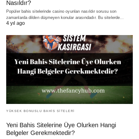
Nasıldır?
Popüler bahis sitelerinde casino oyunları nasıldır sorusu son
zamanlarda dilden düşmeyen konular arasındadır. Bu sitelerde…
4 yıl ago
YÜKSEK BONUSLU BAHIS SITELERI
Yeni Bahis Sitelerine Üye Olurken Hangi
Belgeler Gerekmektedir?