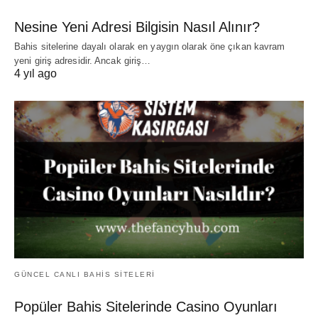
Nesine Yeni Adresi Bilgisin Nasıl Alınır?
Bahis sitelerine dayalı olarak en yaygın olarak öne çıkan kavram
yeni giriş adresidir. Ancak giriş…
4 yıl ago
GÜNCEL CANLI BAHIS SITELERI
Popüler Bahis Sitelerinde Casino Oyunları