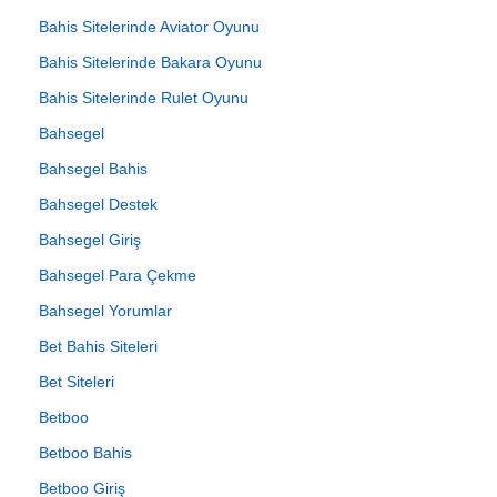
Bahis Sitelerinde Aviator Oyunu
Bahis Sitelerinde Bakara Oyunu
Bahis Sitelerinde Rulet Oyunu
Bahsegel
Bahsegel Bahis
Bahsegel Destek
Bahsegel Giriş
Bahsegel Para Çekme
Bahsegel Yorumlar
Bet Bahis Siteleri
Bet Siteleri
Betboo
Betboo Bahis
Betboo Giriş