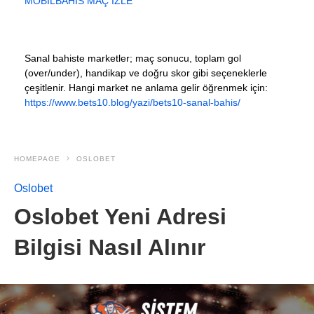
MOBILBAHIS MAÇ İZLE
Sanal bahiste marketler; maç sonucu, toplam gol
(over/under), handikap ve doğru skor gibi seçeneklerle
çeşitlenir. Hangi market ne anlama gelir öğrenmek için:
https://www.bets10.blog/yazi/bets10-sanal-bahis/
HOMEPAGE
OSLOBET
Oslobet
Oslobet Yeni Adresi
Bilgisi Nasıl Alınır