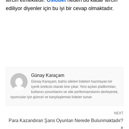
ediliyor diyenler için bu iyi bir cevap olmaktadır.
Günay Karaçam
Günay Karaçam, bahis siteleri listeleri hazırlayan bir
içerik üreticisi olarak öne çıkar. Yeni açılan platformları,
kullanıcı yorumlarını ve site performanslarını derleyerek,
oyuncular için güncel ve karşılaştırmalı listeler sunar.
NEXT
Para Kazandıran Şans Oyunları Nerede Bulunmaktadır?
»