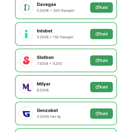
Davegas
Katıl
5.000₺ + 300 freespin
Intobet
Katıl
5.000₺ + 150 freespin
Slotbon
Katıl
7.500₺ + %200
Milyar
Katıl
8.000₺
Genzobet
Katıl
4.000₺ Her Ay