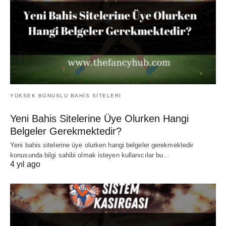
YÜKSEK BONUSLU BAHIS SITELERI
Yeni Bahis Sitelerine Üye Olurken Hangi
Belgeler Gerekmektedir?
Yeni bahis sitelerine üye olurken hangi belgeler gerekmektedir
konusunda bilgi sahibi olmak isteyen kullanıcılar bu…
4 yıl ago