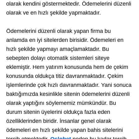
olarak kendini göstermektedir. Ödemelerini düzenli
olarak ve en hızlı şekilde yapmaktadır.
Ödemelerini düzenli olarak yapan firma bu
anlamda en iyi sitelerden birisidir. Ödemeleri en
hızlı şekilde yapmayı amaçlamaktadır. Bu
sebepten dolayı otomatik sistemleri siteye
eklemiştir. Hem yatırım konusunda hem de çekim
konusunda oldukça titiz davranmaktadır. Çekim
işlemlerinde çok hızlı davranmaktadır. Yani sonuca
baktığımızda kesinlikle sitenin ödemelerini düzenli
olarak yaptığını söylememiz mümkündür. Bu
durum sitenin üyelerini oldukça fazla eden
özelliklerinden biridir. İnsanlar genel olarak
ödemeleri en hızlı şekilde yapan bahis sitelerini
tercih etmektedir.
Oslobet
neden bu kadar tercih