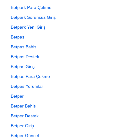
Betpark Para Çekme
Betpark Sorunsuz Giriş
Betpark Yeni Giriş
Betpas
Betpas Bahis
Betpas Destek
Betpas Giriş
Betpas Para Çekme
Betpas Yorumlar
Betper
Betper Bahis
Betper Destek
Betper Giriş
Betper Güncel