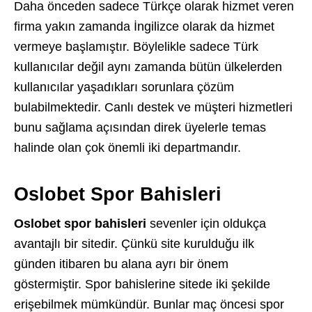
Daha önceden sadece Türkçe olarak hizmet veren
firma yakın zamanda İngilizce olarak da hizmet
vermeye başlamıştır. Böylelikle sadece Türk
kullanıcılar değil aynı zamanda bütün ülkelerden
kullanıcılar yaşadıkları sorunlara çözüm
bulabilmektedir. Canlı destek ve müşteri hizmetleri
bunu sağlama açısından direk üyelerle temas
halinde olan çok önemli iki departmandır.
Oslobet Spor Bahisleri
Oslobet spor bahisleri
sevenler için oldukça
avantajlı bir sitedir. Çünkü site kurulduğu ilk
günden itibaren bu alana ayrı bir önem
göstermiştir. Spor bahislerine sitede iki şekilde
erişebilmek mümkündür. Bunlar maç öncesi spor