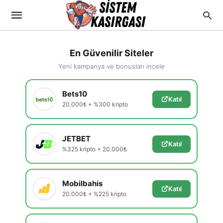
En Güvenilir Siteler
Yeni kampanya ve bonusları incele
Bets10
Katıl
20.000₺ + %300 kripto
JETBET
Katıl
%325 kripto + 20.000₺
Mobilbahis
Katıl
20.000₺ + %225 kripto