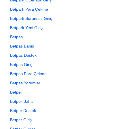
Betpark Para Çekme
Betpark Sorunsuz Giriş
Betpark Yeni Giriş
Betpas
Betpas Bahis
Betpas Destek
Betpas Giriş
Betpas Para Çekme
Betpas Yorumlar
Betper
Betper Bahis
Betper Destek
Betper Giriş
Betper Güncel