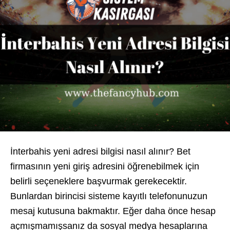
İnterbahis yeni adresi bilgisi nasıl alınır? Bet
firmasının yeni giriş adresini öğrenebilmek için
belirli seçeneklere başvurmak gerekecektir.
Bunlardan birincisi sisteme kayıtlı telefonunuzun
mesaj kutusuna bakmaktır. Eğer daha önce hesap
açmışmamışsanız da sosyal medya hesaplarına