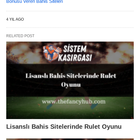
Bonusu Veren Bahis Siteleri
4 YIL AGO
RELATED POST
Lisanslı Bahis Sitelerinde Rulet Oyunu