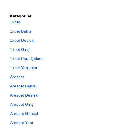
Kategoriler
1xbet
1xbet Bahis
1xbet Destek
1xbet Giriş
1xbet Para Çekme
1xbet Yorumlar
Aresbet
Aresbet Bahis
Aresbet Destek
Aresbet Giriş
Aresbet Güncel
Aresbet Yeni