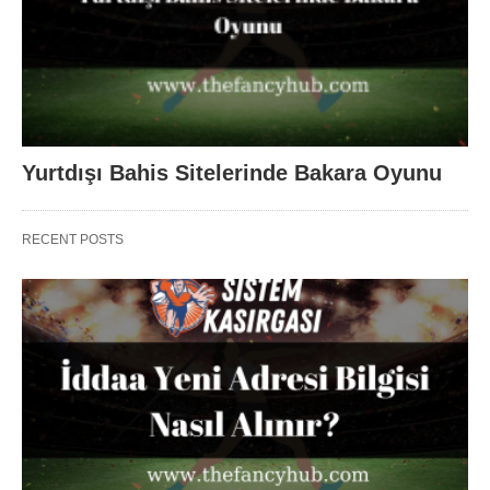
Yurtdışı Bahis Sitelerinde Bakara Oyunu
RECENT POSTS