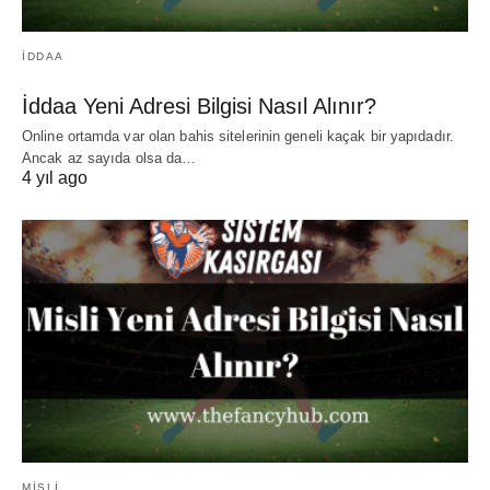
İDDAA
İddaa Yeni Adresi Bilgisi Nasıl Alınır?
Online ortamda var olan bahis sitelerinin geneli kaçak bir yapıdadır.
Ancak az sayıda olsa da…
4 yıl ago
MISLI