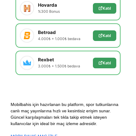
Hovarda
Katıl
%300 Bonus
Betroad
Katıl
4.000₺ + 1.000₺ bedava
Rexbet
Katıl
3.000₺ + 1.500₺ bedava
Mobilbahis için hazırlanan bu platform, spor tutkunlarına
canlı maç yayınlarına hızlı ve kesintisiz erişim sunar.
Güncel karşılaşmaları tek tıkla takip etmek isteyen
kullanıcılar için ideal bir maç izleme adresidir.