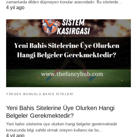
zamanlarda dilden düşmeyen konular arasındadır. Bu sitelerde…
4 yıl ago
YÜKSEK BONUSLU BAHIS SITELERI
Yeni Bahis Sitelerine Üye Olurken Hangi
Belgeler Gerekmektedir?
Yeni bahis sitelerine üye olurken hangi belgeler gerekmektedir
konusunda bilgi sahibi olmak isteyen kullanıcılar bu…
4 yıl ago