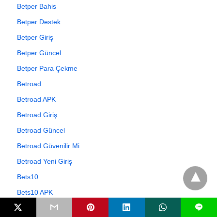
Betper Bahis
Betper Destek
Betper Giriş
Betper Güncel
Betper Para Çekme
Betroad
Betroad APK
Betroad Giriş
Betroad Güncel
Betroad Güvenilir Mi
Betroad Yeni Giriş
Bets10
Bets10 APK
L
Bets10 Bahis