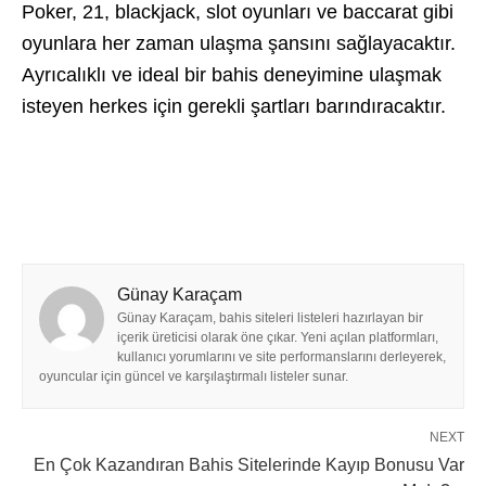
Poker, 21, blackjack, slot oyunları ve baccarat gibi
oyunlara her zaman ulaşma şansını sağlayacaktır.
Ayrıcalıklı ve ideal bir bahis deneyimine ulaşmak
isteyen herkes için gerekli şartları barındıracaktır.
Günay Karaçam
Günay Karaçam, bahis siteleri listeleri hazırlayan bir
içerik üreticisi olarak öne çıkar. Yeni açılan platformları,
kullanıcı yorumlarını ve site performanslarını derleyerek,
oyuncular için güncel ve karşılaştırmalı listeler sunar.
NEXT
En Çok Kazandıran Bahis Sitelerinde Kayıp Bonusu Var