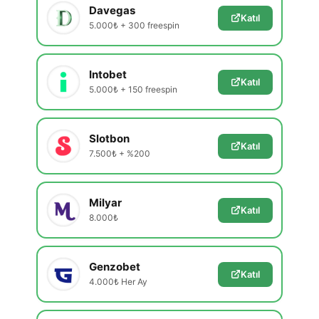
Davegas
Katıl
5.000₺ + 300 freespin
Intobet
Katıl
5.000₺ + 150 freespin
Slotbon
Katıl
7.500₺ + %200
Milyar
Katıl
8.000₺
Genzobet
Katıl
4.000₺ Her Ay