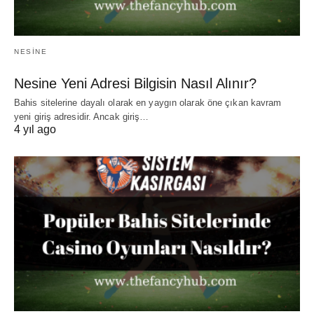
NESINE
Nesine Yeni Adresi Bilgisin Nasıl Alınır?
Bahis sitelerine dayalı olarak en yaygın olarak öne çıkan kavram
yeni giriş adresidir. Ancak giriş…
4 yıl ago