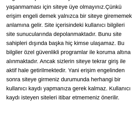
yaşanmaması için siteye üye olmayınız.Çünkü
erişim engeli demek yalnızca bir siteye girememek
anlamına gelir. Site içerisindeki kullanıcı bilgileri
site sunucularında depolanmaktadır. Bunu site
sahipleri dışında başka hiç kimse ulaşamaz. Bu
bilgiler özel güvenlikli programlar ile koruma altına
alınmaktadır. Ancak sizlerin siteye tekrar giriş ile
aktif hale getirilmektedir. Yani erişim engelinden
sonra siteye girmeniz durumunda herhangi bir
kullanıcı kaydı yapmanıza gerek kalmaz. Kullanıcı
kaydı isteyen siteleri itibar etmemeniz önerilir.