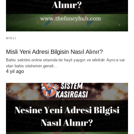
MISLI
Misli Yeni Adresi Bilgisin Nasıl Alınır?
Bahis sektörü online ortamda bir hayli yaygın ve etkilidir. Ayrıca var
olan bahis sitelerinin geneli…
4 yıl ago