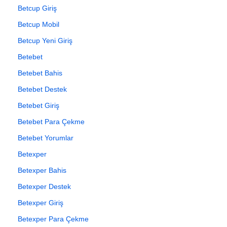
Betcup Giriş
Betcup Mobil
Betcup Yeni Giriş
Betebet
Betebet Bahis
Betebet Destek
Betebet Giriş
Betebet Para Çekme
Betebet Yorumlar
Betexper
Betexper Bahis
Betexper Destek
Betexper Giriş
Betexper Para Çekme