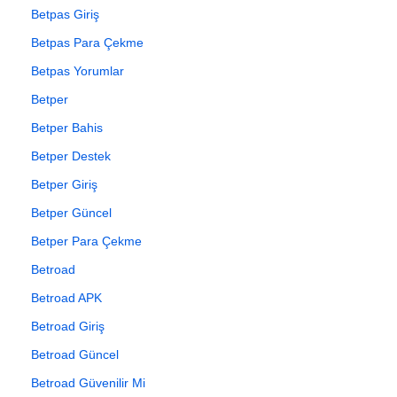
Betpas Giriş
Betpas Para Çekme
Betpas Yorumlar
Betper
Betper Bahis
Betper Destek
Betper Giriş
Betper Güncel
Betper Para Çekme
Betroad
Betroad APK
Betroad Giriş
Betroad Güncel
Betroad Güvenilir Mi