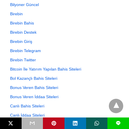
Bilyoner Güncel
Birebin
Birebin Bahis
Birebin Destek
Birebin Giriş
Birebin Telegram
Birebin Twitter
Bitcoin İle Yatırım Yapılan Bahis Siteleri
Bol Kazançlı Bahis Siteleri
Bonus Veren Bahis Siteleri
Bonus Veren İddaa Siteleri
Canlı Bahis Siteleri
Canlı İddaa Siteleri
L
Casino Metropol