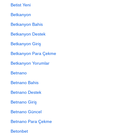
Betist Yeni
Betkanyon
Betkanyon Bahis
Betkanyon Destek
Betkanyon Giriş
Betkanyon Para Çekme
Betkanyon Yorumlar
Betnano
Betnano Bahis
Betnano Destek
Betnano Giriş
Betnano Güncel
Betnano Para Çekme
Betonbet