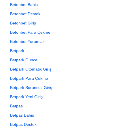
Betonbet Bahis
Betonbet Destek
Betonbet Giriş
Betonbet Para Çekme
Betonbet Yorumlar
Betpark
Betpark Güncel
Betpark Otomatik Giriş
Betpark Para Çekme
Betpark Sorunsuz Giriş
Betpark Yeni Giriş
Betpas
Betpas Bahis
Betpas Destek