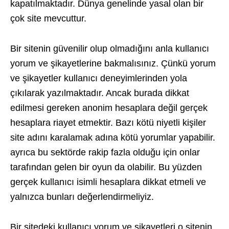
kapatılmaktadır. Dünya genelinde yasal olan bir
çok site mevcuttur.
Bir sitenin güvenilir olup olmadığını anla kullanıcı
yorum ve şikayetlerine bakmalısınız. Çünkü yorum
ve şikayetler kullanıcı deneyimlerinden yola
çıkılarak yazılmaktadır. Ancak burada dikkat
edilmesi gereken anonim hesaplara değil gerçek
hesaplara riayet etmektir. Bazı kötü niyetli kişiler
site adını karalamak adına kötü yorumlar yapabilir.
ayrıca bu sektörde rakip fazla olduğu için onlar
tarafından gelen bir oyun da olabilir. Bu yüzden
gerçek kullanıcı isimli hesaplara dikkat etmeli ve
yalnızca bunları değerlendirmeliyiz.
Bir sitedeki kullanıcı yorum ve şikayetleri o sitenin