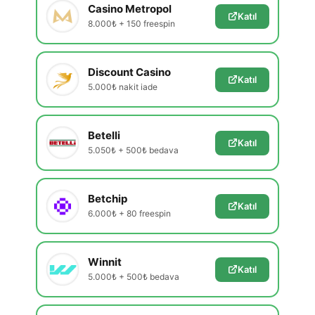
Casino Metropol
Katıl
8.000₺ + 150 freespin
Discount Casino
Katıl
5.000₺ nakit iade
Betelli
Katıl
5.050₺ + 500₺ bedava
Betchip
Katıl
6.000₺ + 80 freespin
Winnit
Katıl
5.000₺ + 500₺ bedava