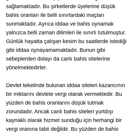
sağlamaktadır. Bu şirketlerde üyelerine düşük
bahis oranları ile belli sınırlardaki maçları
sunmaktadır. Ayrıca iddaa ve bahis oynamak
yalnızca belli zaman dilimleri ile sınırlı tutulmuştur.
Günlük hayatta çalışan kesim bu saatlerde istediği
gibi iddaa oynayamamaktadır. Bunun gibi
sebeplerden dolayı da canlı bahis sitelerine
yönelmektedirler.
Devlet tekelinde bulunan iddaa siteleri kazancının
bir miktarını devlete vergi olarak vermektedir. Bu
yüzden de bahis oranlarını düşük tutmak
zorundadır. Ancak canlı bahis siteleri yurtdışı
kaynaklı olarak hizmet sunduğu için herhangi bir
vergi oranına tabii değildir. Bu yüzden de bahis