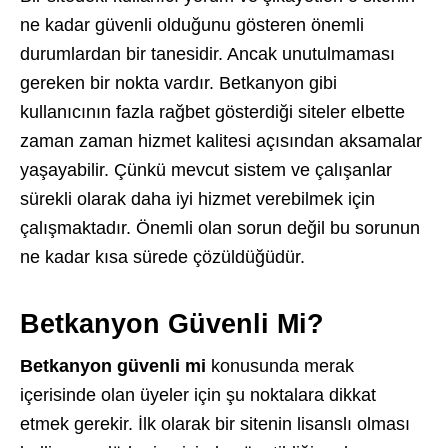
ne kadar güvenli olduğunu gösteren önemli
durumlardan bir tanesidir. Ancak unutulmaması
gereken bir nokta vardır. Betkanyon gibi
kullanıcının fazla rağbet gösterdiği siteler elbette
zaman zaman hizmet kalitesi açısından aksamalar
yaşayabilir. Çünkü mevcut sistem ve çalışanlar
sürekli olarak daha iyi hizmet verebilmek için
çalışmaktadır. Önemli olan sorun değil bu sorunun
ne kadar kısa sürede çözüldüğüdür.
Betkanyon Güvenli Mi?
Betkanyon güvenli mi
konusunda merak
içerisinde olan üyeler için şu noktalara dikkat
etmek gerekir. İlk olarak bir sitenin lisanslı olması