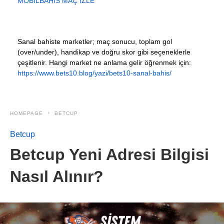
MOBILBAHIS MAÇ İZLE
Sanal bahiste marketler; maç sonucu, toplam gol
(over/under), handikap ve doğru skor gibi seçeneklerle
çeşitlenir. Hangi market ne anlama gelir öğrenmek için:
https://www.bets10.blog/yazi/bets10-sanal-bahis/
HOMEPAGE
BETCUP
Betcup
Betcup Yeni Adresi Bilgisi
Nasıl Alınır?