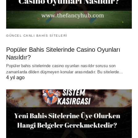
GÜNCEL CANLI BAHIS SITELERI
Popüler Bahis Sitelerinde Casino Oyunları
Nasıldır?
Popüler bahis sitelerinde casino oyunları nasıldır sorusu son
zamanlarda dilden düşmeyen konular arasındadır. Bu sitelerde…
4 yıl ago