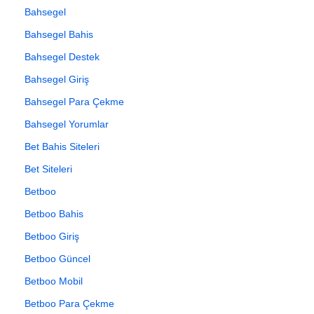
Bahsegel
Bahsegel Bahis
Bahsegel Destek
Bahsegel Giriş
Bahsegel Para Çekme
Bahsegel Yorumlar
Bet Bahis Siteleri
Bet Siteleri
Betboo
Betboo Bahis
Betboo Giriş
Betboo Güncel
Betboo Mobil
Betboo Para Çekme