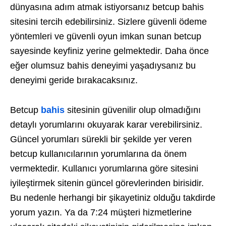
dünyasına adım atmak istiyorsanız betcup bahis
sitesini tercih edebilirsiniz. Sizlere güvenli ödeme
yöntemleri ve güvenli oyun imkan sunan betcup
sayesinde keyfiniz yerine gelmektedir. Daha önce
eğer olumsuz bahis deneyimi yaşadıysanız bu
deneyimi geride bırakacaksınız.
Betcup
bahis
sitesinin güvenilir olup olmadığını
detaylı yorumlarını okuyarak karar verebilirsiniz.
Güncel yorumları sürekli bir şekilde yer veren
betcup kullanıcılarının yorumlarına da önem
vermektedir. Kullanıcı yorumlarına göre sitesini
iyileştirmek sitenin güncel görevlerinden birisidir.
Bu nedenle herhangi bir şikayetiniz olduğu takdirde
yorum yazın. Ya da 7:24 müşteri hizmetlerine