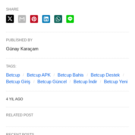
SHARE
PUBLISHED BY
Günay Karaçam
TAGS:
Betcup
Betcup APK
Betcup Bahis
Betcup Destek
Betcup Giriş
Betcup Güncel
Betcup İndir
Betcup Yeni
4 YIL AGO
RELATED POST
RECENT POSTS