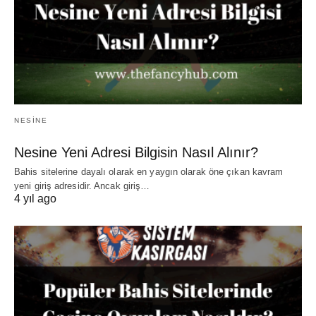
NESINE
Nesine Yeni Adresi Bilgisin Nasıl Alınır?
Bahis sitelerine dayalı olarak en yaygın olarak öne çıkan kavram
yeni giriş adresidir. Ancak giriş…
4 yıl ago