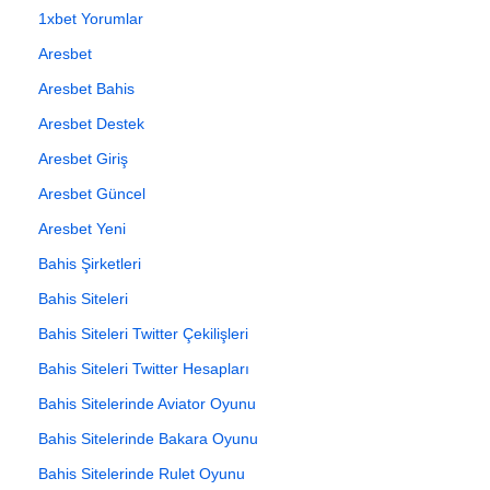
1xbet Yorumlar
Aresbet
Aresbet Bahis
Aresbet Destek
Aresbet Giriş
Aresbet Güncel
Aresbet Yeni
Bahis Şirketleri
Bahis Siteleri
Bahis Siteleri Twitter Çekilişleri
Bahis Siteleri Twitter Hesapları
Bahis Sitelerinde Aviator Oyunu
Bahis Sitelerinde Bakara Oyunu
Bahis Sitelerinde Rulet Oyunu