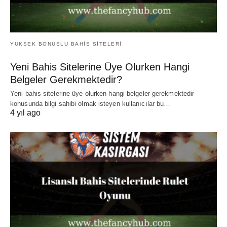
YÜKSEK BONUSLU BAHIS SITELERI
Yeni Bahis Sitelerine Üye Olurken Hangi
Belgeler Gerekmektedir?
Yeni bahis sitelerine üye olurken hangi belgeler gerekmektedir
konusunda bilgi sahibi olmak isteyen kullanıcılar bu…
4 yıl ago