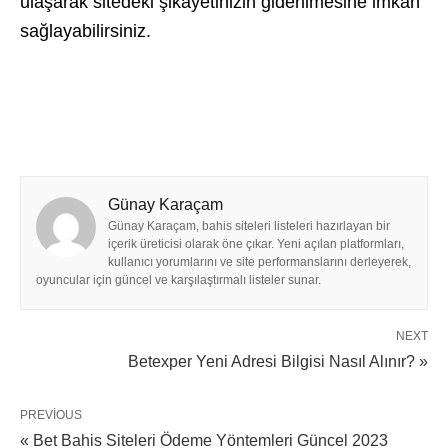
ulaşarak sitedeki şikayetinizin giderilmesine imkan
sağlayabilirsiniz.
Günay Karaçam
Günay Karaçam, bahis siteleri listeleri hazırlayan bir
içerik üreticisi olarak öne çıkar. Yeni açılan platformları,
kullanıcı yorumlarını ve site performanslarını derleyerek,
oyuncular için güncel ve karşılaştırmalı listeler sunar.
NEXT
Betexper Yeni Adresi Bilgisi Nasıl Alınır? »
PREVIOUS
« Bet Bahis Siteleri Ödeme Yöntemleri Güncel 2023