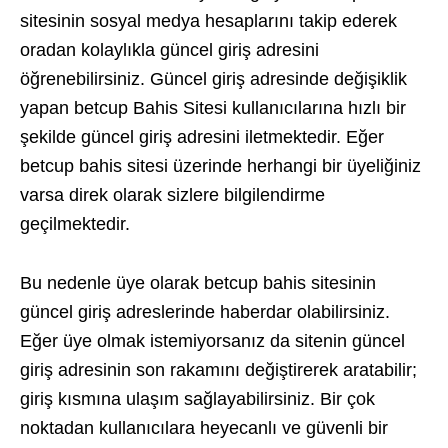
sitesinin sosyal medya hesaplarını takip ederek
oradan kolaylıkla güncel giriş adresini
öğrenebilirsiniz. Güncel giriş adresinde değişiklik
yapan betcup Bahis Sitesi kullanıcılarına hızlı bir
şekilde güncel giriş adresini iletmektedir. Eğer
betcup bahis sitesi üzerinde herhangi bir üyeliğiniz
varsa direk olarak sizlere bilgilendirme
geçilmektedir.
Bu nedenle üye olarak betcup bahis sitesinin
güncel giriş adreslerinde haberdar olabilirsiniz.
Eğer üye olmak istemiyorsanız da sitenin güncel
giriş adresinin son rakamını değiştirerek aratabilir;
giriş kısmına ulaşım sağlayabilirsiniz. Bir çok
noktadan kullanıcılara heyecanlı ve güvenli bir